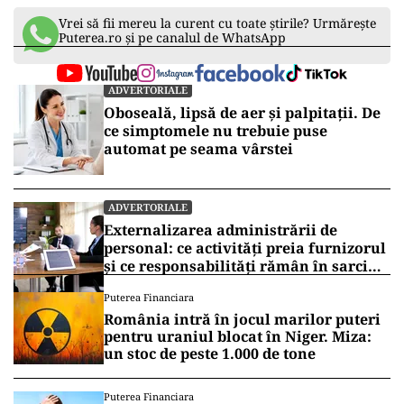
Vrei să fii mereu la curent cu toate știrile? Urmărește
Puterea.ro și pe canalul de WhatsApp
ADVERTORIALE
Oboseală, lipsă de aer și palpitații. De
ce simptomele nu trebuie puse
automat pe seama vârstei
ADVERTORIALE
Externalizarea administrării de
personal: ce activități preia furnizorul
și ce responsabilități rămân în sarcina
companiei
Puterea Financiara
România intră în jocul marilor puteri
pentru uraniul blocat în Niger. Miza:
un stoc de peste 1.000 de tone
Puterea Financiara