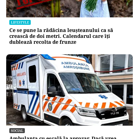
LIFESTYLE
Ce se pune la rădăcina leușteanului ca să
crească de doi metri. Calendarul care îți
dublează recolta de frunze
SOCIAL
Ambulanța cu escală la aprozar. Dacă vrea