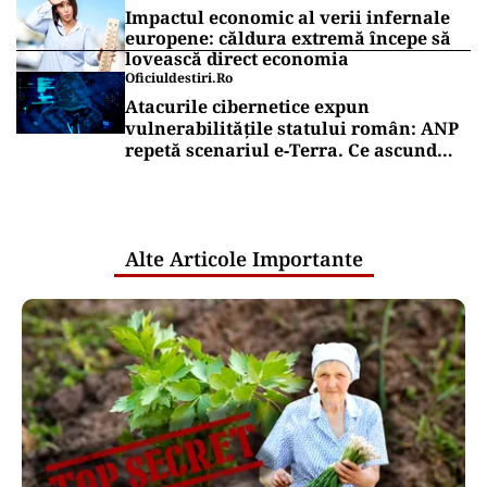
Impactul economic al verii infernale
europene: căldura extremă începe să
lovească direct economia
Oficiuldestiri.ro
Atacurile cibernetice expun
vulnerabilitățile statului român: ANP
repetă scenariul e‑Terra. Ce ascund
comunicările oficiale și cine răspunde
pentru mentenanța IT a instituțiilor
publice
Alte Articole Importante