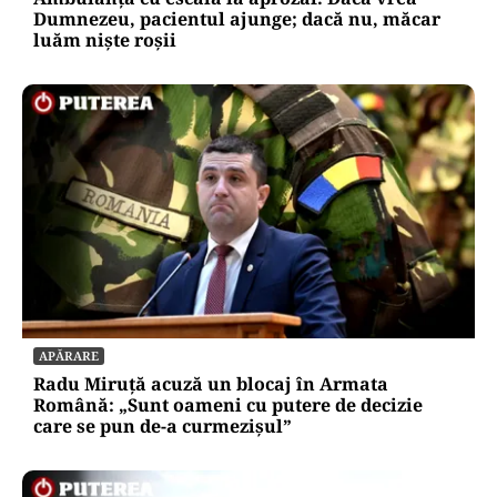
Dumnezeu, pacientul ajunge; dacă nu, măcar
luăm niște roșii
APĂRARE
Radu Miruță acuză un blocaj în Armata
Română: „Sunt oameni cu putere de decizie
care se pun de-a curmezișul”