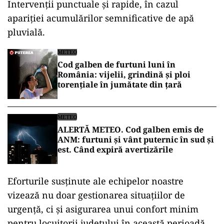
Intervenții punctuale și rapide, în cazul
apariției acumulărilor semnificative de apă
pluvială.
METEO
Cod galben de furtuni luni în
România: vijelii, grindină și ploi
torențiale în jumătate din țară
METEO
ALERTĂ METEO. Cod galben emis de
ANM: furtuni și vânt puternic în sud și
est. Când expiră avertizările
Eforturile susținute ale echipelor noastre
vizează nu doar gestionarea situațiilor de
urgență, ci și asigurarea unui confort minim
pentru locuitorii județului în această perioadă