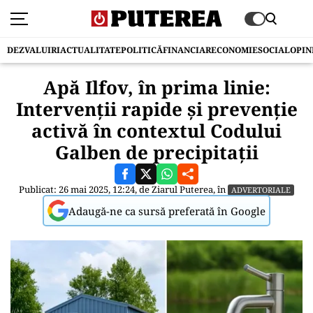
DEZVALUIRI
ACTUALITATE
POLITICĂ
FINANCIAR
ECONOMIE
SOCIAL
OPIN
Apă Ilfov, în prima linie:
Intervenții rapide și prevenție
activă în contextul Codului
Galben de precipitații
Publicat: 26 mai 2025, 12:24, de
Ziarul Puterea
, în
ADVERTORIALE
Adaugă-ne ca sursă preferată în Google