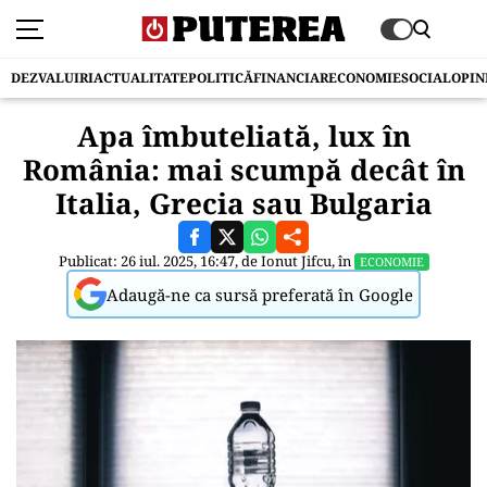
DEZVALUIRI
ACTUALITATE
POLITICĂ
FINANCIAR
ECONOMIE
SOCIAL
OPIN
Apa îmbuteliată, lux în
România: mai scumpă decât în
Italia, Grecia sau Bulgaria
Publicat: 26 iul. 2025, 16:47, de
Ionut Jifcu
, în
ECONOMIE
Adaugă-ne ca sursă preferată în Google