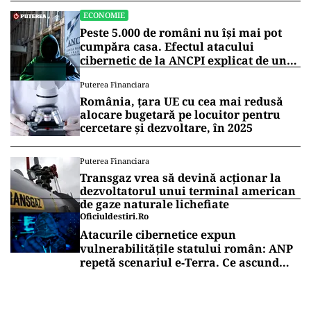
ECONOMIE
Peste 5.000 de români nu își mai pot
cumpăra casa. Efectul atacului
cibernetic de la ANCPI explicat de un
broker
Puterea Financiara
România, țara UE cu cea mai redusă
alocare bugetară pe locuitor pentru
cercetare și dezvoltare, în 2025
Puterea Financiara
Transgaz vrea să devină acționar la
dezvoltatorul unui terminal american
de gaze naturale lichefiate
Oficiuldestiri.ro
Atacurile cibernetice expun
vulnerabilitățile statului român: ANP
repetă scenariul e‑Terra. Ce ascund
comunicările oficiale și cine răspunde
pentru mentenanța IT a instituțiilor
publice