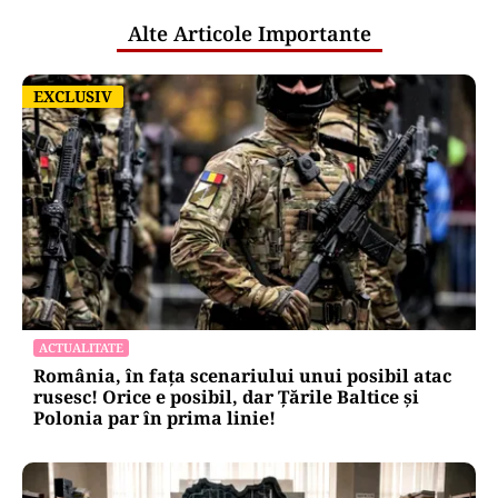
Alte Articole Importante
EXCLUSIV
EXCLUSIV
ACTUALITATE
România, în fața scenariului unui posibil atac
rusesc! Orice e posibil, dar Țările Baltice și
Polonia par în prima linie!