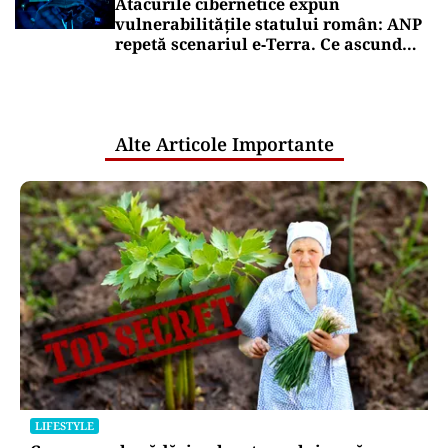
Atacurile cibernetice expun
vulnerabilitățile statului român: ANP
repetă scenariul e‑Terra. Ce ascund
comunicările oficiale și cine răspunde
pentru mentenanța IT a instituțiilor
publice
Alte Articole Importante
LIFESTYLE