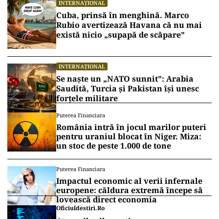
INTERNAȚIONAL
Cuba, prinsă în menghină. Marco
Rubio avertizează Havana că nu mai
există nicio „supapă de scăpare”
INTERNAȚIONAL
Se naște un „NATO sunnit”: Arabia
Saudită, Turcia și Pakistan își unesc
forțele militare
Puterea Financiara
România intră în jocul marilor puteri
pentru uraniul blocat în Niger. Miza:
un stoc de peste 1.000 de tone
Puterea Financiara
Impactul economic al verii infernale
europene: căldura extremă începe să
lovească direct economia
Oficiuldestiri.ro