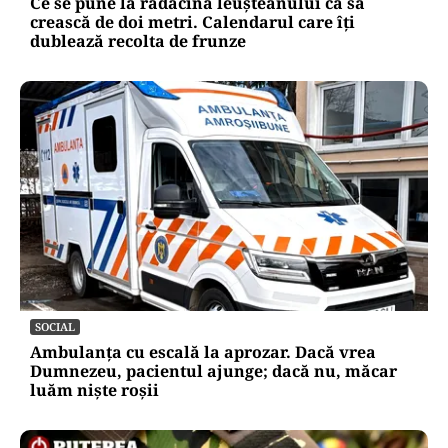
Ce se pune la rădăcina leușteanului ca să
crească de doi metri. Calendarul care îți
dublează recolta de frunze
SOCIAL
Ambulanța cu escală la aprozar. Dacă vrea
Dumnezeu, pacientul ajunge; dacă nu, măcar
luăm niște roșii