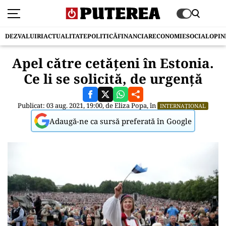
DEZVALUIRI
ACTUALITATE
POLITICĂ
FINANCIAR
ECONOMIE
SOCIAL
OPIN
Apel către cetățeni în Estonia.
Ce li se solicită, de urgență
Publicat: 03 aug. 2021, 19:00, de
Eliza Popa
, în
INTERNAȚIONAL
Adaugă-ne ca sursă preferată în Google