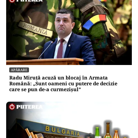
APĂRARE
Radu Miruță acuză un blocaj în Armata
Română: „Sunt oameni cu putere de decizie
care se pun de-a curmezișul”