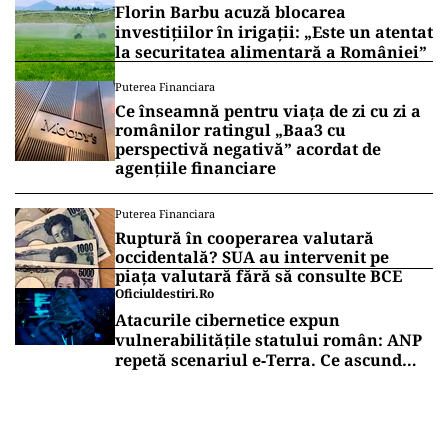
Florin Barbu acuză blocarea
investițiilor în irigații: „Este un atentat
la securitatea alimentară a României”
Puterea Financiara
Ce înseamnă pentru viața de zi cu zi a
românilor ratingul „Baa3 cu
perspectivă negativă” acordat de
agențiile financiare
Puterea Financiara
Ruptură în cooperarea valutară
occidentală? SUA au intervenit pe
piața valutară fără să consulte BCE
Oficiuldestiri.ro
Atacurile cibernetice expun
vulnerabilitățile statului român: ANP
repetă scenariul e‑Terra. Ce ascund
comunicările oficiale și cine răspunde
pentru mentenanța IT a instituțiilor
publice