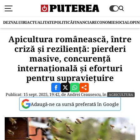
DEZVALUIRI
ACTUALITATE
POLITICĂ
FINANCIAR
ECONOMIE
SOCIAL
OPIN
Apicultura românească, între
criză și reziliență: pierderi
masive, concurență
internațională și eforturi
pentru supraviețuire
Publicat: 15 sept. 2025, 19:42, de
Andrei Ceausescu
, în
AGRICULTURA
Adaugă-ne ca sursă preferată în Google