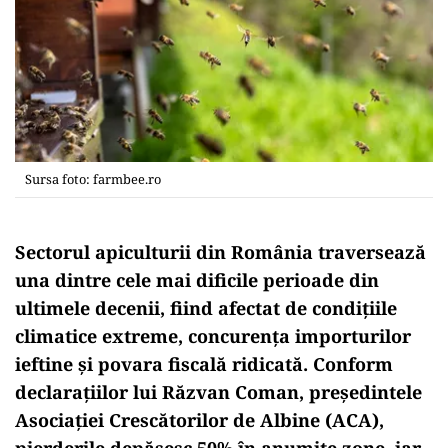
Sursa foto: farmbee.ro
Sectorul apiculturii din România traversează
una dintre cele mai dificile perioade din
ultimele decenii, fiind afectat de condițiile
climatice extreme, concurența importurilor
ieftine și povara fiscală ridicată. Conform
declarațiilor lui Răzvan Coman, președintele
Asociației Crescătorilor de Albine (ACA),
pierderile depășesc 50% în anumite zone, iar