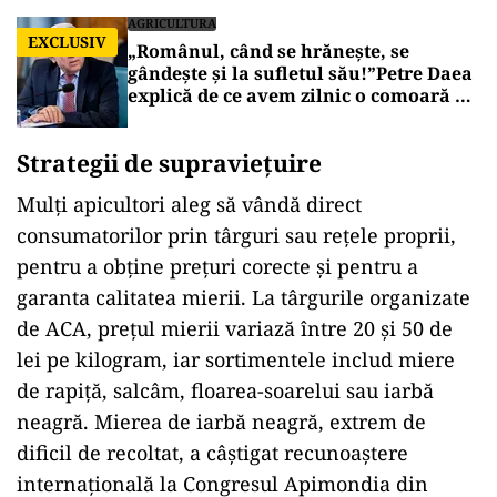
AGRICULTURA
EXCLUSIV
„Românul, când se hrănește, se
gândește și la sufletul său!”Petre Daea
explică de ce avem zilnic o comoară pe
mesele noastre
Strategii de supraviețuire
Mulți apicultori aleg să vândă direct
consumatorilor prin târguri sau rețele proprii,
pentru a obține prețuri corecte și pentru a
garanta calitatea mierii. La târgurile organizate
de ACA, prețul mierii variază între 20 și 50 de
lei pe kilogram, iar sortimentele includ miere
de rapiță, salcâm, floarea-soarelui sau iarbă
neagră. Mierea de iarbă neagră, extrem de
dificil de recoltat, a câștigat recunoaștere
internațională la Congresul Apimondia din