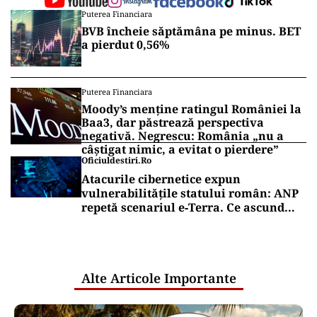
Puterea Financiara
BVB încheie săptămâna pe minus. BET
a pierdut 0,56%
Puterea Financiara
Moody’s menține ratingul României la
Baa3, dar păstrează perspectiva
negativă. Negrescu: România „nu a
câștigat nimic, a evitat o pierdere”
Oficiuldestiri.ro
Atacurile cibernetice expun
vulnerabilitățile statului român: ANP
repetă scenariul e‑Terra. Ce ascund
comunicările oficiale și cine răspunde
pentru mentenanța IT a instituțiilor
publice
Alte Articole Importante