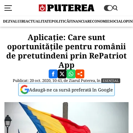
DEZVALUIRI
ACTUALITATE
POLITICĂ
FINANCIAR
ECONOMIE
SOCIAL
OPIN
Aplicație: Care sunt
oportunitățile pentru românii
de pretutindeni prin RePatriot
App
Publicat: 20 oct. 2020, 10:43, de
Ziarul Puterea
, în
ESENȚIAL
Adaugă-ne ca sursă preferată în Google