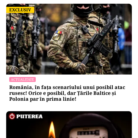
EXCLUSIV
EXCLUSIV
ACTUALITATE
România, în fața scenariului unui posibil atac
rusesc! Orice e posibil, dar Țările Baltice și
Polonia par în prima linie!