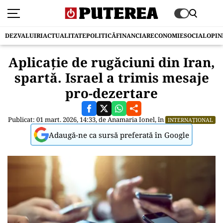
DEZVALUIRI
ACTUALITATE
POLITICĂ
FINANCIAR
ECONOMIE
SOCIAL
OPIN
Aplicație de rugăciuni din Iran,
spartă. Israel a trimis mesaje
pro-dezertare
Publicat: 01 mart. 2026, 14:33, de
Anamaria Ionel
, în
INTERNAȚIONAL
Adaugă-ne ca sursă preferată în Google