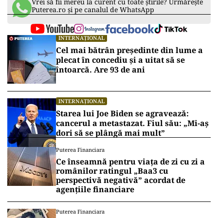
Vrei să fii mereu la curent cu toate știrile? Urmărește
Puterea.ro și pe canalul de WhatsApp
INTERNAȚIONAL
Cel mai bătrân președinte din lume a
plecat în concediu și a uitat să se
întoarcă. Are 93 de ani
INTERNAȚIONAL
Starea lui Joe Biden se agravează:
cancerul a metastazat. Fiul său: „Mi-aș
dori să se plângă mai mult”
Puterea Financiara
Ce înseamnă pentru viața de zi cu zi a
românilor ratingul „Baa3 cu
perspectivă negativă” acordat de
agențiile financiare
Puterea Financiara