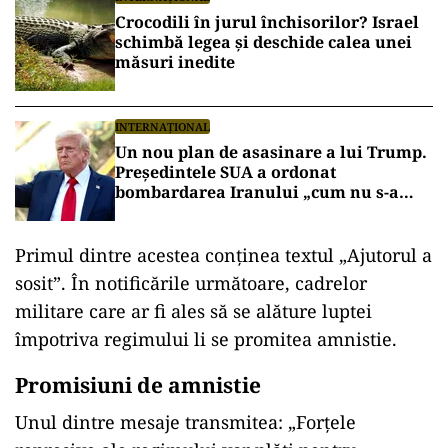
Crocodili în jurul închisorilor? Israel
schimbă legea și deschide calea unei
măsuri inedite
INTERNAȚIONAL
Un nou plan de asasinare a lui Trump.
Președintele SUA a ordonat
bombardarea Iranului „cum nu s-a
mai văzut vreodată”, dacă va fi
asasinat
Primul dintre acestea conținea textul „Ajutorul a
sosit”. În notificările următoare, cadrelor
militare care ar fi ales să se alăture luptei
împotriva regimului li se promitea amnistie.
Promisiuni de amnistie
Unul dintre mesaje transmitea: „Forțele