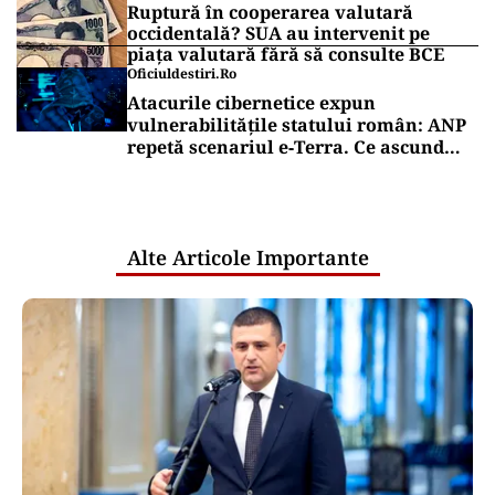
Ruptură în cooperarea valutară
occidentală? SUA au intervenit pe
piața valutară fără să consulte BCE
Oficiuldestiri.ro
Atacurile cibernetice expun
vulnerabilitățile statului român: ANP
repetă scenariul e‑Terra. Ce ascund
comunicările oficiale și cine răspunde
pentru mentenanța IT a instituțiilor
publice
Alte Articole Importante