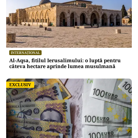
INTERNAȚIONAL
Al-Aqsa, fitilul Ierusalimului: o luptă pentru
câteva hectare aprinde lumea musulmană
EXCLUSIV
EXCLUSIV