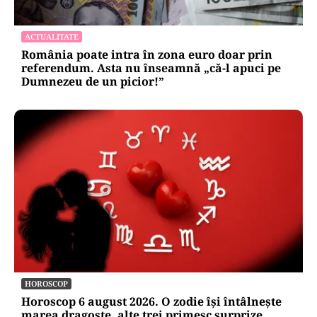
ACTUALITATE
România poate intra în zona euro doar prin
referendum. Asta nu înseamnă „că-l apuci pe
Dumnezeu de un picior!”
HOROSCOP
Horoscop 6 august 2026. O zodie își întâlnește
marea dragoste, alte trei primesc surprize