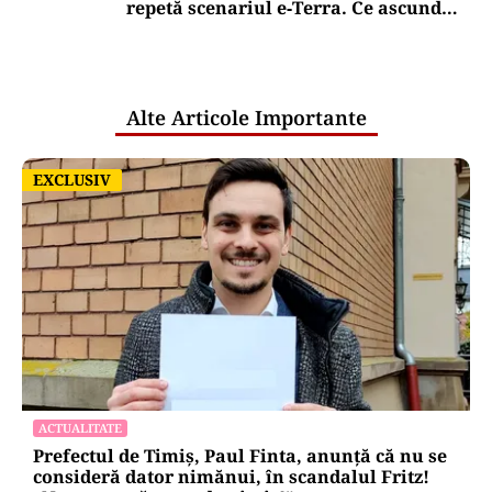
repetă scenariul e‑Terra. Ce ascund
comunicările oficiale și cine răspunde
pentru mentenanța IT a instituțiilor
publice
Alte Articole Importante
EXCLUSIV
EXCLUSIV
ACTUALITATE
Prefectul de Timiș, Paul Finta, anunță că nu se
consideră dator nimănui, în scandalul Fritz!