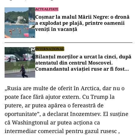
ACTUALITATE
Coșmar la malul Mării Negre: o dronă
a explodat pe plajă, printre oamenii
veniți în vacanță
INTERNAȚIONAL
Bilanțul morților a urcat la cinci, după
atentatul din centrul Moscovei.
Comandantul aviației ruse ar fi fost
vizat
„Rusia are multe de oferit în Arctica, dar nu o
poate face fără ajutor extern. Cu Trump la
putere, ar putea apărea o fereastră de
oportunitate”, a declarat Inozemtsev. El susține
că Washingtonul ar putea acționa ca
intermediar comercial pentru gazul rusesc ,