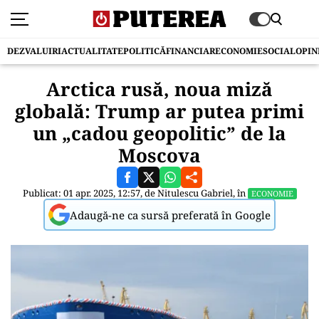
DEZVALUIRI
ACTUALITATE
POLITICĂ
FINANCIAR
ECONOMIE
SOCIAL
OPIN
Arctica rusă, noua miză
globală: Trump ar putea primi
un „cadou geopolitic” de la
Moscova
Publicat: 01 apr. 2025, 12:57, de
Nitulescu Gabriel
, în
ECONOMIE
Adaugă-ne ca sursă preferată în Google