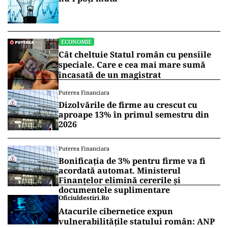
ECONOMIE
Cât cheltuie Statul român cu pensiile
speciale. Care e cea mai mare sumă
încasată de un magistrat
Puterea Financiara
Dizolvările de firme au crescut cu
aproape 13% în primul semestru din
2026
Puterea Financiara
Bonificația de 3% pentru firme va fi
acordată automat. Ministerul
Finanțelor elimină cererile și
documentele suplimentare
Oficiuldestiri.ro
Atacurile cibernetice expun
vulnerabilitățile statului român: ANP