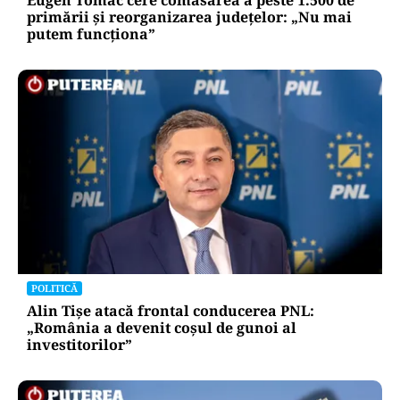
Eugen Tomac cere comasarea a peste 1.500 de
primării și reorganizarea județelor: „Nu mai
putem funcționa”
POLITICĂ
Alin Tișe atacă frontal conducerea PNL:
„România a devenit coșul de gunoi al
investitorilor”