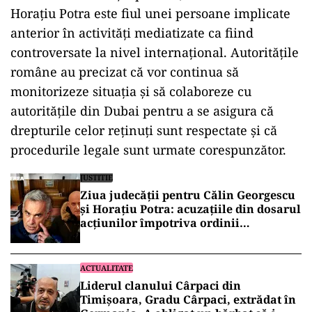
Horațiu Potra este fiul unei persoane implicate
anterior în activități mediatizate ca fiind
controversate la nivel internațional. Autoritățile
române au precizat că vor continua să
monitorizeze situația și să colaboreze cu
autoritățile din Dubai pentru a se asigura că
drepturile celor reținuți sunt respectate și că
procedurile legale sunt urmate corespunzător.
JUSTITIE
Ziua judecății pentru Călin Georgescu
și Horațiu Potra: acuzațiile din dosarul
acțiunilor împotriva ordinii
constituționale, pe masa judecătorilor
de la Înalta Curte
ACTUALITATE
Liderul clanului Cârpaci din
Timișoara, Gradu Cârpaci, extrădat în