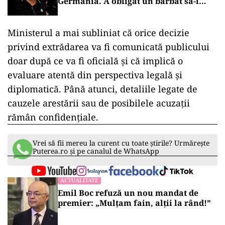
Germania. A obligat un bărbat să-i
doneze un rinichi
Ministerul a mai subliniat că orice decizie
privind extrădarea va fi comunicată publicului
doar după ce va fi oficială și că implică o
evaluare atentă din perspectiva legală și
diplomatică. Până atunci, detaliile legate de
cauzele arestării sau de posibilele acuzații
rămân confidențiale.
Vrei să fii mereu la curent cu toate știrile? Urmărește
Puterea.ro și pe canalul de WhatsApp
ACTUALITATE
Emil Boc refuză un nou mandat de
premier: „Mulțam fain, alții la rând!”