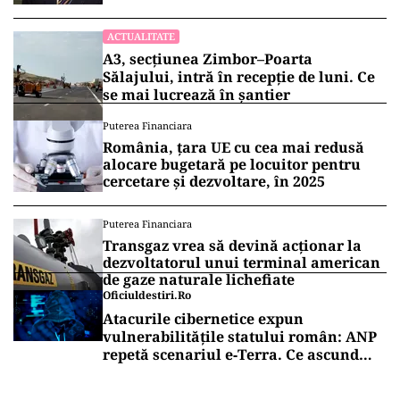
ACTUALITATE
A3, secțiunea Zimbor–Poarta
Sălajului, intră în recepție de luni. Ce
se mai lucrează în șantier
Puterea Financiara
România, țara UE cu cea mai redusă
alocare bugetară pe locuitor pentru
cercetare și dezvoltare, în 2025
Puterea Financiara
Transgaz vrea să devină acționar la
dezvoltatorul unui terminal american
de gaze naturale lichefiate
Oficiuldestiri.ro
Atacurile cibernetice expun
vulnerabilitățile statului român: ANP
repetă scenariul e‑Terra. Ce ascund
comunicările oficiale și cine răspunde
pentru mentenanța IT a instituțiilor