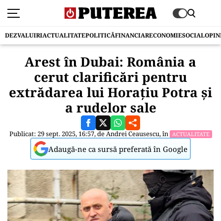
DEZVALUIRI
ACTUALITATE
POLITICĂ
FINANCIAR
ECONOMIE
SOCIAL
OPIN
Arest în Dubai: România a
cerut clarificări pentru
extrădarea lui Horațiu Potra și
a rudelor sale
Publicat: 29 sept. 2025, 16:57, de
Andrei Ceausescu
, în
ACTUALITATE
Adaugă-ne ca sursă preferată în Google