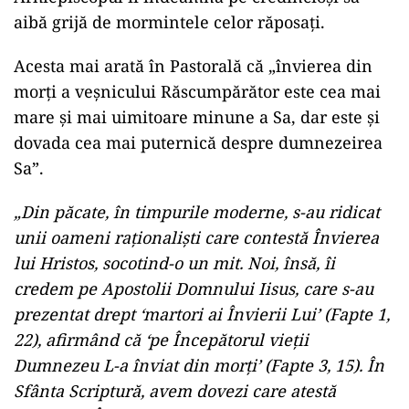
aibă grijă de mormintele celor răposaţi.
Acesta mai arată în Pastorală că „învierea din
morţi a veşnicului Răscumpărător este cea mai
mare şi mai uimitoare minune a Sa, dar este şi
dovada cea mai puternică despre dumnezeirea
Sa”.
„Din păcate, în timpurile moderne, s-au ridicat
unii oameni raţionalişti care contestă Învierea
lui Hristos, socotind-o un mit. Noi, însă, îi
credem pe Apostolii Domnului Iisus, care s-au
prezentat drept ‘martori ai Învierii Lui’ (Fapte 1,
22), afirmând că ‘pe Începătorul vieţii
Dumnezeu L-a înviat din morţi’ (Fapte 3, 15). În
Sfânta Scriptură, avem dovezi care atestă