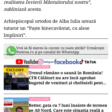
realitatea Învierii Mântuitorului nostru”,
subliniază acesta.
Arhiepiscopul ortodox de Alba Iulia urează
tuturor un ”Paşte binecuvântat, cu alese
împliniri”.
Vrei să fii mereu la curent cu toate știrile? Urmărește
Puterea.ro și pe canalul de WhatsApp
ACTUALITATE
EXCLUSIV
Trenul rămâne o saună în România!
CFR Călători nu are încă aprobat
bugetul de venituri și cheltuieli pentru
2026
ACTUALITATE
Retter, gata cu 7 luni înainte de termen
pe A0 Nord. Care este situația reală a