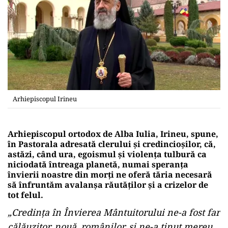
Arhiepiscopul Irineu
Arhiepiscopul ortodox de Alba Iulia, Irineu, spune,
în Pastorala adresată clerului şi credincioşilor, că,
astăzi, când ura, egoismul şi violenţa tulbură ca
niciodată întreaga planetă, numai speranţa
învierii noastre din morţi ne oferă tăria necesară
să înfruntăm avalanşa răutăţilor şi a crizelor de
tot felul.
„Credinţa în Învierea Mântuitorului ne-a fost far
călăuzitor, nouă, românilor, şi ne-a ţinut mereu