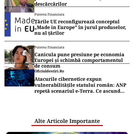
descărcărilor
Puterea Financiara
Țările UE reconfigurează conceptul
„Made in Europe” în jurul produselor,
nu al țărilor
Puterea Financiara
Canicula pune presiune pe economia
Europei și schimbă comportamentul
de consum
Oficiuldestiri.ro
Atacurile cibernetice expun
vulnerabilitățile statului român: ANP
repetă scenariul e‑Terra. Ce ascund
comunicările oficiale și cine răspunde
pentru mentenanța IT a instituțiilor
publice
Alte Articole Importante