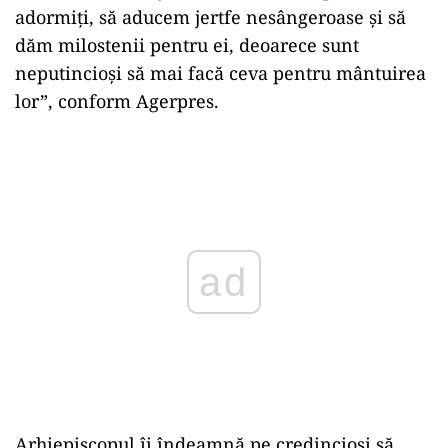
adormiţi, să aducem jertfe nesângeroase şi să
dăm milostenii pentru ei, deoarece sunt
neputincioşi să mai facă ceva pentru mântuirea
lor”, conform Agerpres.
Play
Arhiepiscopul îi îndeamnă pe credincioşi să