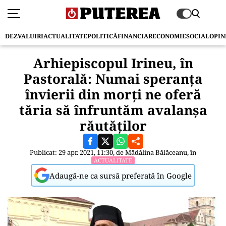
DEZVALUIRI
ACTUALITATE
POLITICĂ
FINANCIAR
ECONOMIE
SOCIAL
OPIN
Arhiepiscopul Irineu, în
Pastorală: Numai speranţa
învierii din morţi ne oferă
tăria să înfruntăm avalanşa
răutăţilor
Publicat: 29 apr. 2021, 11:30, de
Mădălina Bălăceanu
, în
ACTUALITATE
Adaugă-ne ca sursă preferată în Google