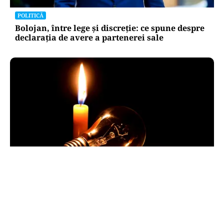
POLITICĂ
Bolojan, între lege și discreție: ce spune despre
declarația de avere a partenerei sale
POLITICĂ
Pericol de blackout? Guvernul activează
măsurile de criză și pregătește limitarea
consumului de energie