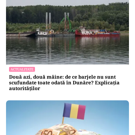
ACTUALITATE
Două azi, două mâine: de ce barjele nu sunt
scufundate toate odată în Dunăre? Explicația
autorităților