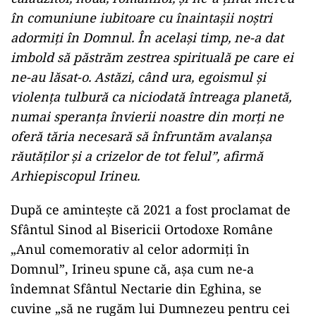
în comuniune iubitoare cu înaintaşii noştri
adormiţi în Domnul. În acelaşi timp, ne-a dat
imbold să păstrăm zestrea spirituală pe care ei
ne-au lăsat-o. Astăzi, când ura, egoismul şi
violenţa tulbură ca niciodată întreaga planetă,
numai speranţa învierii noastre din morţi ne
oferă tăria necesară să înfruntăm avalanşa
răutăţilor şi a crizelor de tot felul”, afirmă
Arhiepiscopul Irineu.
După ce aminteşte că 2021 a fost proclamat de
Sfântul Sinod al Bisericii Ortodoxe Române
„Anul comemorativ al celor adormiţi în
Domnul”, Irineu spune că, aşa cum ne-a
îndemnat Sfântul Nectarie din Eghina, se
cuvine „să ne rugăm lui Dumnezeu pentru cei