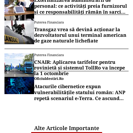
Externalizarea administrării de
personal: ce activități preia furnizorul
și ce responsabilități rămân în sarcina
companiei
Puterea Financiara
Transgaz vrea să devină acționar la
dezvoltatorul unui terminal american
de gaze naturale lichefiate
Puterea Financiara
CNAIR: Aplicarea tarifelor pentru
rovinietă și sistemul TollRo va începe
la 1 octombrie
Oficiuldestiri.ro
Atacurile cibernetice expun
vulnerabilitățile statului român: ANP
repetă scenariul e‑Terra. Ce ascund
comunicările oficiale și cine răspunde
pentru mentenanța IT a instituțiilor
publice
Alte Articole Importante