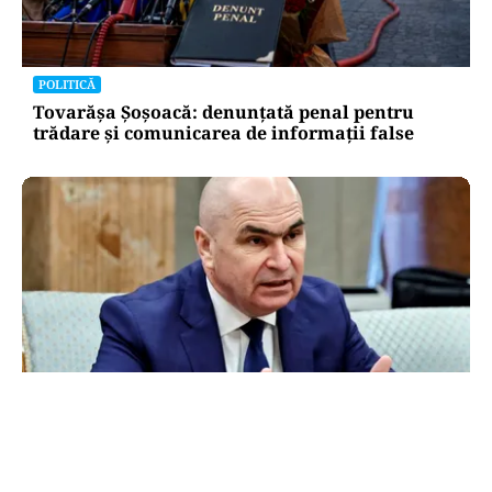
POLITICĂ
Tovarășa Șoșoacă: denunțată penal pentru
trădare și comunicarea de informații false
POLITICĂ
Bolojan acuză PSD și AUR. PNL vrea premier