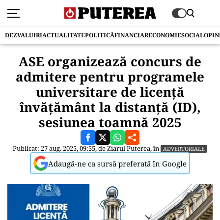
DEZVALUIRI
ACTUALITATE
POLITICĂ
FINANCIAR
ECONOMIE
SOCIAL
OPIN
ASE organizează concurs de
admitere pentru programele
universitare de licență
învățământ la distanță (ID),
sesiunea toamnă 2025
Publicat: 27 aug. 2025, 09:55, de
Ziarul Puterea
, în
ADVERTORIALE
Adaugă-ne ca sursă preferată în Google