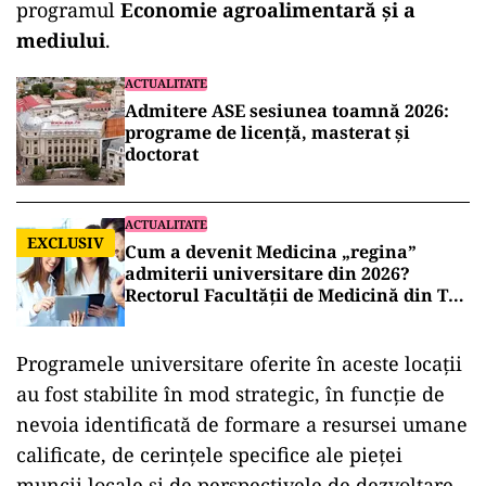
programul
Economie agroalimentară și a
mediului
.
ACTUALITATE
Admitere ASE sesiunea toamnă 2026:
programe de licență, masterat și
doctorat
ACTUALITATE
EXCLUSIV
Cum a devenit Medicina „regina”
admiterii universitare din 2026?
Rectorul Facultății de Medicină din Tg.
Mureș descrie „raiul halatelor albe”
Programele universitare oferite în aceste locații
au fost stabilite în mod strategic, în funcție de
nevoia identificată de formare a resursei umane
calificate, de cerințele specifice ale pieței
muncii locale și de perspectivele de dezvoltare