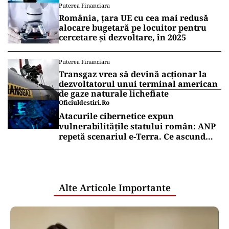
Puterea Financiara
România, țara UE cu cea mai redusă
alocare bugetară pe locuitor pentru
cercetare și dezvoltare, în 2025
Puterea Financiara
Transgaz vrea să devină acționar la
dezvoltatorul unui terminal american
de gaze naturale lichefiate
Oficiuldestiri.ro
Atacurile cibernetice expun
vulnerabilitățile statului român: ANP
repetă scenariul e‑Terra. Ce ascund
comunicările oficiale și cine răspunde
pentru mentenanța IT a instituțiilor
publice
Alte Articole Importante