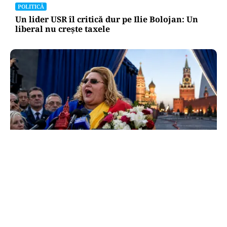
POLITICĂ
Un lider USR îl critică dur pe Ilie Bolojan: Un
liberal nu crește taxele
POLITICĂ
Tovarășa Șoșoacă: denunțată penal pentru
trădare și comunicarea de informații false