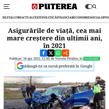
DEZVALUIRI
ACTUALITATE
POLITICĂ
FINANCIAR
ECONOMIE
SOCIAL
OPIN
Asigurările de viaţă, cea mai
mare creştere din ultimii ani,
în 2021
Publicat: 18 apr. 2022, 12:30, de
Viorela Pitulice
, în
ECONOMIE
Adaugă-ne ca sursă preferată în Google