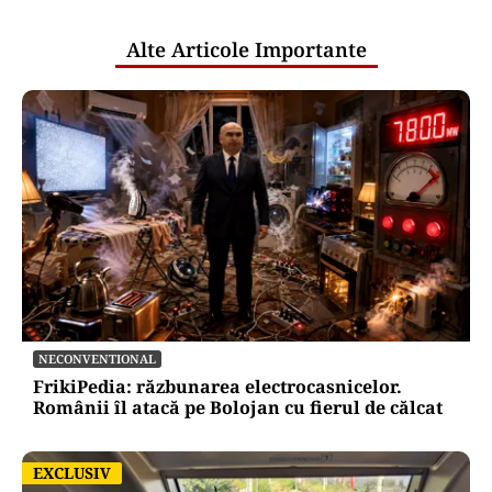
publice
Alte Articole Importante
NECONVENTIONAL
FrikiPedia: răzbunarea electrocasnicelor.
Românii îl atacă pe Bolojan cu fierul de călcat
EXCLUSIV
EXCLUSIV