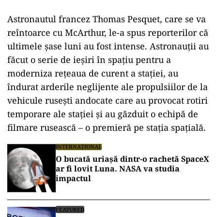
Astronautul francez Thomas Pesquet, care se va
reîntoarce cu McArthur, le-a spus reporterilor că
ultimele șase luni au fost intense. Astronauții au
făcut o serie de ieșiri în spațiu pentru a
moderniza rețeaua de curent a stației, au
îndurat arderile neglijente ale propulsiilor de la
vehicule rusești andocate care au provocat rotiri
temporare ale stației și au găzduit o echipă de
filmare rusească – o premieră pe stația spațială.
INTERNAȚIONAL
O bucată uriașă dintr-o rachetă SpaceX
ar fi lovit Luna. NASA va studia
impactul
FEATURED