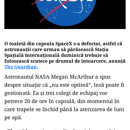
O toaletă din capsula SpaceX s-a defectat, astfel că
astronauții care urmau să părăsească Stația
Spațială Internațională duminică trebuie să
folosească scutece pe drumul de întoarcere, anunță
The Guardian
.
Astronautul NASA Megan McArthur a spus
despre situație că „nu este optimă”, însă poate fi
gestionată. Ea și trei colegi de echipaj vor
petrece 20 de ore în capsulă, din momentul în
care trapele se închid până la aterizarea de luni
pe apă.