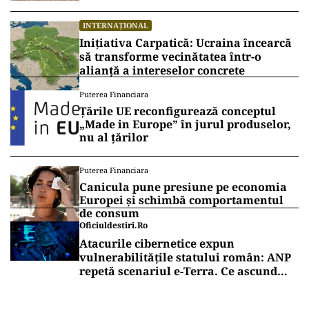
INTERNAȚIONAL
Inițiativa Carpatică: Ucraina încearcă
să transforme vecinătatea într-o
alianță a intereselor concrete
Puterea Financiara
Țările UE reconfigurează conceptul
„Made in Europe” în jurul produselor,
nu al țărilor
Puterea Financiara
Canicula pune presiune pe economia
Europei și schimbă comportamentul
de consum
Oficiuldestiri.ro
Atacurile cibernetice expun
vulnerabilitățile statului român: ANP
repetă scenariul e‑Terra. Ce ascund
comunicările oficiale și cine răspunde
pentru mentenanța IT a instituțiilor