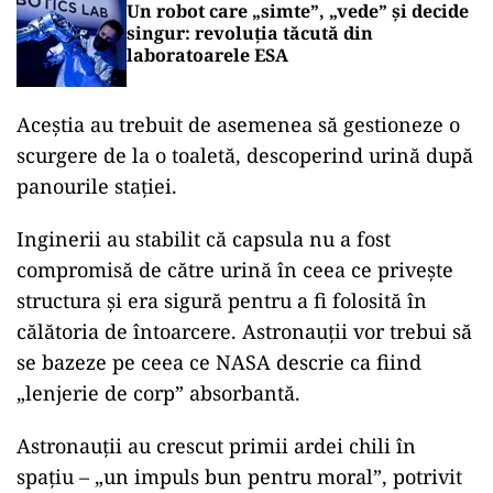
Un robot care „simte”, „vede” și decide
singur: revoluția tăcută din
laboratoarele ESA
Aceștia au trebuit de asemenea să gestioneze o
scurgere de la o toaletă, descoperind urină după
panourile stației.
Inginerii au stabilit că capsula nu a fost
compromisă de către urină în ceea ce privește
structura și era sigură pentru a fi folosită în
călătoria de întoarcere. Astronauții vor trebui să
se bazeze pe ceea ce NASA descrie ca fiind
„lenjerie de corp” absorbantă.
Astronauții au crescut primii ardei chili în
spațiu – „un impuls bun pentru moral”, potrivit