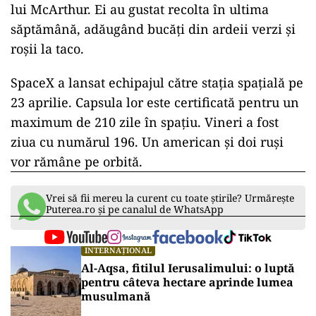
lui McArthur. Ei au gustat recolta în ultima
săptămână, adăugând bucăți din ardeii verzi și
roșii la taco.
SpaceX a lansat echipajul către stația spațială pe
23 aprilie. Capsula lor este certificată pentru un
maximum de 210 zile în spațiu. Vineri a fost
ziua cu numărul 196. Un american și doi ruși
vor rămâne pe orbită.
Vrei să fii mereu la curent cu toate știrile? Urmărește
Puterea.ro și pe canalul de WhatsApp
INTERNAȚIONAL
Al-Aqsa, fitilul Ierusalimului: o luptă
pentru câteva hectare aprinde lumea
musulmană