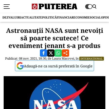
DEZVALUIRI
ACTUALITATE
POLITICĂ
FINANCIAR
ECONOMIE
SOCIAL
OPIN
Astronauții NASA sunt nevoiți
să poarte scutece! Ce
eveniment jenant s-a produs
Publicat: 08 nov. 2021, 18:30, de
Laura Macovei
, în
INTERNAȚIONAL
Adaugă-ne ca sursă preferată în Google