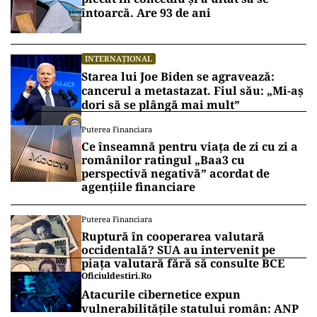
întoarcă. Are 93 de ani
INTERNAȚIONAL
Starea lui Joe Biden se agravează:
cancerul a metastazat. Fiul său: „Mi-aș
dori să se plângă mai mult”
Puterea Financiara
Ce înseamnă pentru viața de zi cu zi a
românilor ratingul „Baa3 cu
perspectivă negativă” acordat de
agențiile financiare
Puterea Financiara
Ruptură în cooperarea valutară
occidentală? SUA au intervenit pe
piața valutară fără să consulte BCE
Oficiuldestiri.ro
Atacurile cibernetice expun
vulnerabilitățile statului român: ANP