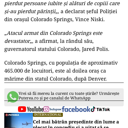
pierdut persoane iubite şi alături de copiii care
şi-au pierdut părinţii
„, a declarat şeful Poliţiei
din oraşul Colorado Springs, Vince Niski.
„
Atacul armat din Colorado Springs este
devastator
„, a afirmat, la rândul său,
guvernatorul statului Colorado, Jared Polis.
Colorado Springs, cu populaţia de aproximativ
465.000 de locuitori, este al doilea oraş ca
mărime din statul Colorado, după Denver.
Vrei să fii mereu la curent cu toate știrile? Urmărește
Puterea.ro și pe canalul de WhatsApp
INTERNAȚIONAL
Cel mai bătrân președinte din lume a
plecat în concediu și a uitat să se