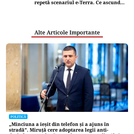
repetă scenariul e‑Terra. Ce ascund
comunicările oficiale și cine răspunde
pentru mentenanța IT a instituțiilor
publice
Alte Articole Importante
POLITICĂ
„Minciuna a ieșit din telefon și a ajuns în
stradă”. Miruță cere adoptarea legii anti-