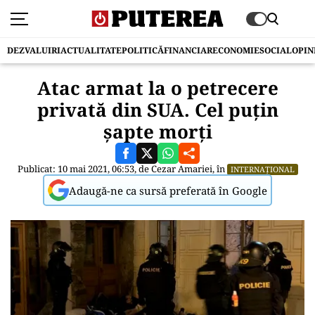
DEZVALUIRI
ACTUALITATE
POLITICĂ
FINANCIAR
ECONOMIE
SOCIAL
OPIN
Atac armat la o petrecere
privată din SUA. Cel puțin
șapte morți
Publicat: 10 mai 2021, 06:53, de
Cezar Amariei
, în
INTERNAȚIONAL
Adaugă-ne ca sursă preferată în Google