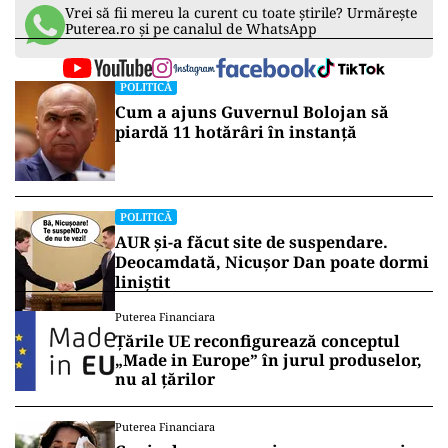
Vrei să fii mereu la curent cu toate știrile? Urmărește
Puterea.ro și pe canalul de WhatsApp
POLITICĂ
Cum a ajuns Guvernul Bolojan să
piardă 11 hotărâri în instanță
POLITICĂ
AUR și-a făcut site de suspendare.
Deocamdată, Nicușor Dan poate dormi
liniștit
Puterea Financiara
Țările UE reconfigurează conceptul
„Made in Europe” în jurul produselor,
nu al țărilor
Puterea Financiara