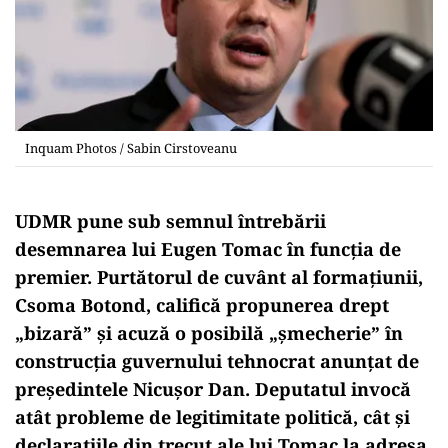
Inquam Photos / Sabin Cirstoveanu
UDMR pune sub semnul întrebării
desemnarea lui Eugen Tomac în funcția de
premier. Purtătorul de cuvânt al formațiunii,
Csoma Botond, califică propunerea drept
„bizară” și acuză o posibilă „șmecherie” în
construcția guvernului tehnocrat anunțat de
președintele Nicușor Dan. Deputatul invocă
atât probleme de legitimitate politică, cât și
declarațiile din trecut ale lui Tomac la adresa