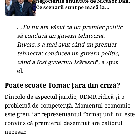
negocierile anunțate de Nicușor Dan.
Ce scenarii sunt pe masă la
consultările de luni
. „
Eu nu am văzut ca un premier politic
să conducă un guvern tehnocrat.
Invers, s-a mai avut când un premier
tehnocrat conducea un guvern politic,
când a fost guvernul Isărescu
”, a spus
el.
Poate scoate Tomac țara din criză?
Dincolo de aspectul juridic, UDMR ridică și o
problemă de competență. Momentul economic
este greu, iar reprezentantul formațiunii nu este
convins că premierul desemnat are calibrul
necesar.