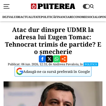
DEZVALUIRI
ACTUALITATE
POLITICĂ
FINANCIAR
ECONOMIE
SOCIAL
OPIN
Atac dur dinspre UDMR la
adresa lui Eugen Tomac:
Tehnocrat trimis de partide? E
o șmecherie
Publicat: 06 iun. 2026, 12:33, de
Andreea Pavaloiu
, în
POLITICĂ
Adaugă-ne ca sursă preferată în Google