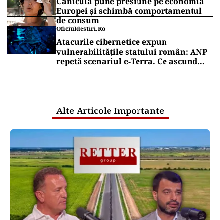
Canicula pune presiune pe economia
Europei și schimbă comportamentul
de consum
Oficiuldestiri.ro
Atacurile cibernetice expun
vulnerabilitățile statului român: ANP
repetă scenariul e‑Terra. Ce ascund
comunicările oficiale și cine răspunde
pentru mentenanța IT a instituțiilor
publice
Alte Articole Importante