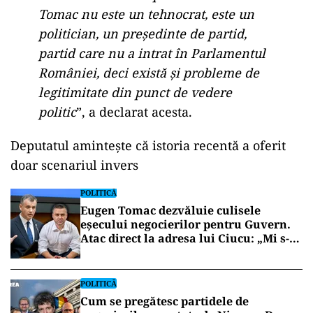
Tomac nu este un tehnocrat, este un
politician, un președinte de partid,
partid care nu a intrat în Parlamentul
României, deci există și probleme de
legitimitate din punct de vedere
politic
”, a declarat acesta.
Deputatul amintește că istoria recentă a oferit
doar scenariul invers
POLITICĂ
Eugen Tomac dezvăluie culisele
eșecului negocierilor pentru Guvern.
Atac direct la adresa lui Ciucu: „Mi s-a
părut incorect”
POLITICĂ
Cum se pregătesc partidele de