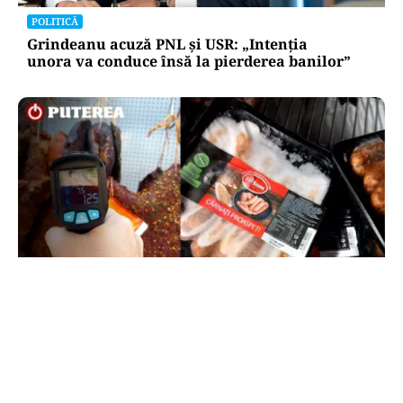
POLITICĂ
Grindeanu acuză PNL și USR: „Intenția
unora va conduce însă la pierderea banilor”
ACTUALITATE
Amenzi ANPC de peste 300.000 de lei la Bâlea
Lac: produse expirate, frigidere ruginite și
produse din carne și lapte, lăsate la soare