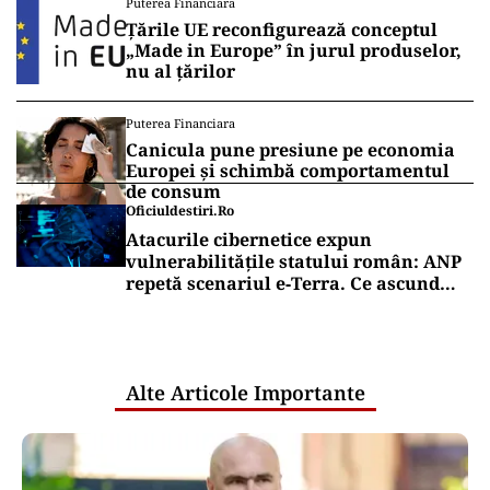
Puterea Financiara
Țările UE reconfigurează conceptul
„Made in Europe” în jurul produselor,
nu al țărilor
Puterea Financiara
Canicula pune presiune pe economia
Europei și schimbă comportamentul
de consum
Oficiuldestiri.ro
Atacurile cibernetice expun
vulnerabilitățile statului român: ANP
repetă scenariul e‑Terra. Ce ascund
comunicările oficiale și cine răspunde
pentru mentenanța IT a instituțiilor
publice
Alte Articole Importante