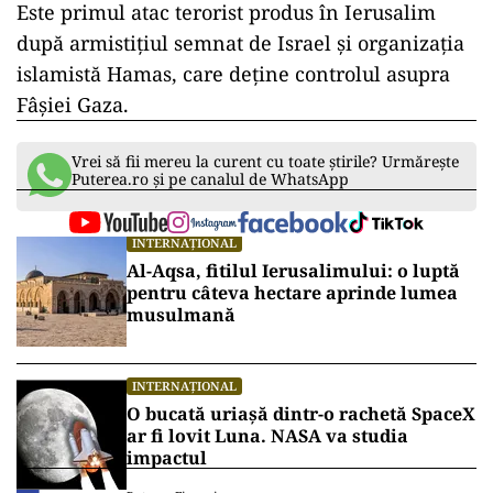
Este primul atac terorist produs în Ierusalim
după armistiţiul semnat de Israel şi organizaţia
islamistă Hamas, care deţine controlul asupra
Fâşiei Gaza.
Vrei să fii mereu la curent cu toate știrile? Urmărește
Puterea.ro și pe canalul de WhatsApp
INTERNAȚIONAL
Al-Aqsa, fitilul Ierusalimului: o luptă
pentru câteva hectare aprinde lumea
musulmană
INTERNAȚIONAL
O bucată uriașă dintr-o rachetă SpaceX
ar fi lovit Luna. NASA va studia
impactul