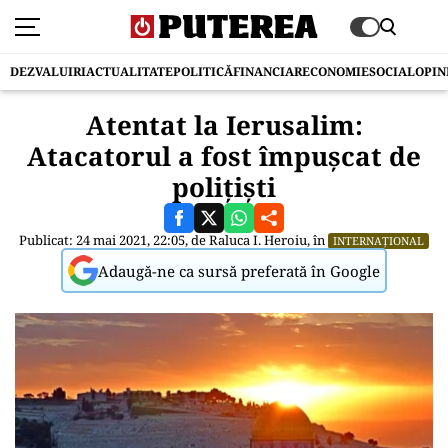
DEZVALUIRI
ACTUALITATE
POLITICĂ
FINANCIAR
ECONOMIE
SOCIAL
OPIN
Atentat la Ierusalim:
Atacatorul a fost împușcat de
polițiști
Publicat: 24 mai 2021, 22:05, de
Raluca I. Heroiu
, în
INTERNAȚIONAL
Adaugă-ne ca sursă preferată în Google