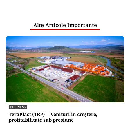
comunicările oficiale și cine răspunde
pentru mentenanța IT a instituțiilor
publice
Alte Articole Importante
BUSINESS
TeraPlast (TRP) —Venituri în creștere,
profitabilitate sub presiune