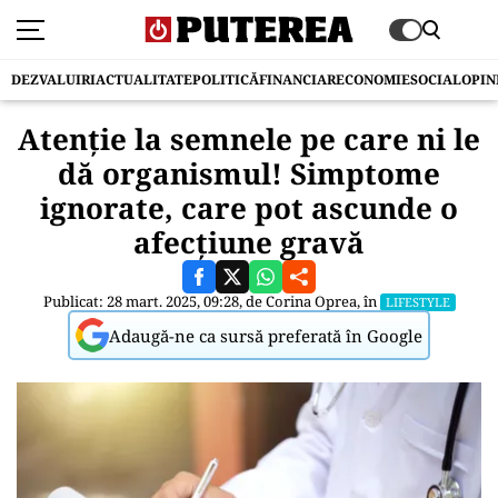
DEZVALUIRI
ACTUALITATE
POLITICĂ
FINANCIAR
ECONOMIE
SOCIAL
OPIN
Atenție la semnele pe care ni le
dă organismul! Simptome
ignorate, care pot ascunde o
afecțiune gravă
Publicat: 28 mart. 2025, 09:28, de
Corina Oprea
, în
LIFESTYLE
Adaugă-ne ca sursă preferată în Google