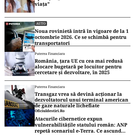
viața”
AUTO
Noua rovinietă intră în vigoare de la 1
octombrie 2026. Ce se schimbă pentru
transportatori
Puterea Financiara
România, țara UE cu cea mai redusă
alocare bugetară pe locuitor pentru
cercetare și dezvoltare, în 2025
Puterea Financiara
Transgaz vrea să devină acționar la
dezvoltatorul unui terminal american
de gaze naturale lichefiate
Oficiuldestiri.ro
Atacurile cibernetice expun
vulnerabilitățile statului român: ANP
repetă scenariul e‑Terra. Ce ascund