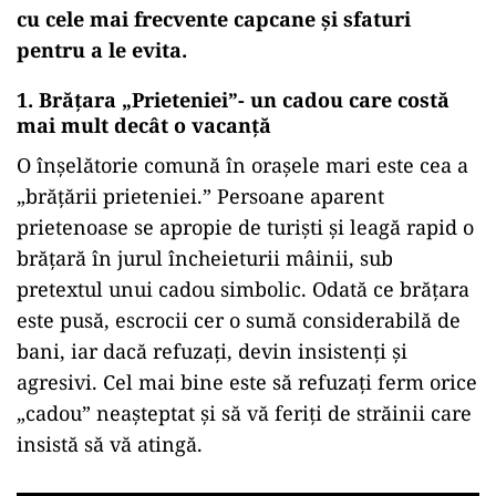
cu cele mai frecvente capcane și sfaturi
pentru a le evita.
1. Brățara „Prieteniei”- un cadou care costă
mai mult decât o vacanță
O înșelătorie comună în orașele mari este cea a
„brățării prieteniei.” Persoane aparent
prietenoase se apropie de turiști și leagă rapid o
brățară în jurul încheieturii mâinii, sub
pretextul unui cadou simbolic. Odată ce brățara
este pusă, escrocii cer o sumă considerabilă de
bani, iar dacă refuzați, devin insistenți și
agresivi. Cel mai bine este să refuzați ferm orice
„cadou” neașteptat și să vă feriți de străinii care
insistă să vă atingă.