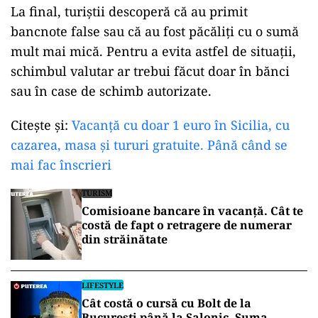
La final, turiștii descoperă că au primit
bancnote false sau că au fost păcăliți cu o sumă
mult mai mică. Pentru a evita astfel de situații,
schimbul valutar ar trebui făcut doar în bănci
sau în case de schimb autorizate.
Citește și:
Vacanță cu doar 1 euro în Sicilia, cu
cazarea, masa și tururi gratuite. Până când se
mai fac înscrieri
TURISM
Comisioane bancare în vacanță. Cât te
costă de fapt o retragere de numerar
din străinătate
LIFESTYLE
Cât costă o cursă cu Bolt de la
București până la Salonic. Suma