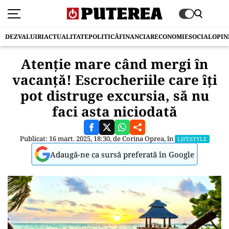
DEZVALUIRI
ACTUALITATE
POLITICĂ
FINANCIAR
ECONOMIE
SOCIAL
OPIN
Atenție mare când mergi în
vacanță! Escrocheriile care îți
pot distruge excursia, să nu
faci asta niciodată
Publicat: 16 mart. 2025, 18:30, de
Corina Oprea
, în
LIFESTYLE
Adaugă-ne ca sursă preferată în Google