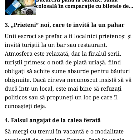
colosală în comparație cu biletele de
avion
3. „Prieteni” noi, care te invită la un pahar
Unii escroci se prefac a fi localnici prietenoși și
invită turiștii la un bar sau restaurant.
Atmosfera este relaxată, dar la finalul serii,
turiștii primesc o notă de plată uriașă, fiind
obligați să achite sume absurde pentru băuturi
obișnuite. Dacă cineva necunoscut insistă să vă
ducă într-un local, este mai bine să refuzați
politicos sau să propuneți un loc pe care îl
cunoașteți deja.
4. Falsul angajat de la calea ferată
Să mergi cu trenul în vacanță e o modalitate