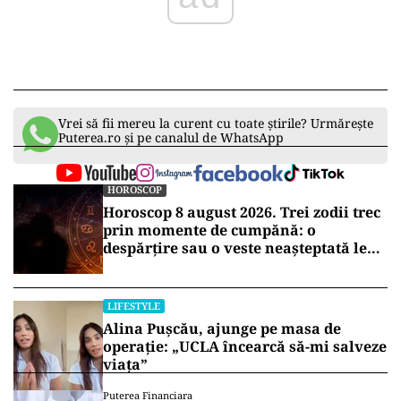
Vrei să fii mereu la curent cu toate știrile? Urmărește
Puterea.ro și pe canalul de WhatsApp
HOROSCOP
Horoscop 8 august 2026. Trei zodii trec
prin momente de cumpănă: o
despărțire sau o veste neașteptată le
schimbă planurile
LIFESTYLE
Alina Pușcău, ajunge pe masa de
operație: „UCLA încearcă să-mi salveze
viața”
Puterea Financiara