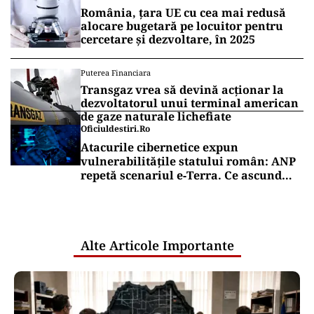
România, țara UE cu cea mai redusă
alocare bugetară pe locuitor pentru
cercetare și dezvoltare, în 2025
Puterea Financiara
Transgaz vrea să devină acționar la
dezvoltatorul unui terminal american
de gaze naturale lichefiate
Oficiuldestiri.ro
Atacurile cibernetice expun
vulnerabilitățile statului român: ANP
repetă scenariul e‑Terra. Ce ascund
comunicările oficiale și cine răspunde
pentru mentenanța IT a instituțiilor
publice
Alte Articole Importante