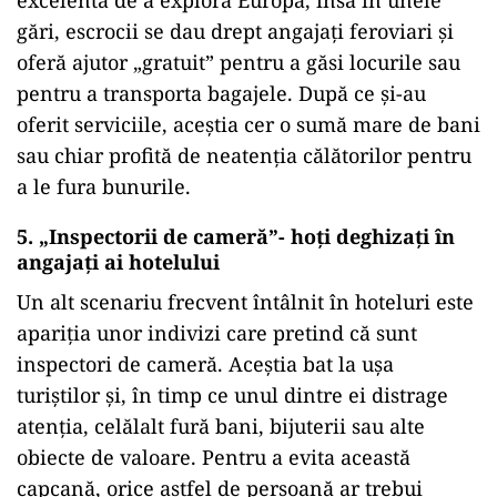
excelentă de a explora Europa, însă în unele
gări, escrocii se dau drept angajați feroviari și
oferă ajutor „gratuit” pentru a găsi locurile sau
pentru a transporta bagajele. După ce și-au
oferit serviciile, aceștia cer o sumă mare de bani
sau chiar profită de neatenția călătorilor pentru
a le fura bunurile.
5. „Inspectorii de cameră”- hoți deghizați în
angajați ai hotelului
Un alt scenariu frecvent întâlnit în hoteluri este
apariția unor indivizi care pretind că sunt
inspectori de cameră. Aceștia bat la ușa
turiștilor și, în timp ce unul dintre ei distrage
atenția, celălalt fură bani, bijuterii sau alte
obiecte de valoare. Pentru a evita această
capcană, orice astfel de persoană ar trebui