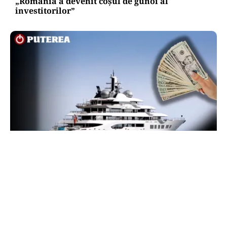
„România a devenit coșul de gunoi al
investitorilor”
INTERNAȚIONAL
Megayahtul Amadea, confiscat de americani de
la un oligarh rus, a fost scos la vânzare. Noul
proprietar a scos din conturi 187 de milioane de
dolari