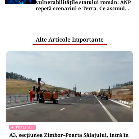
vulnerabilitățile statului român: ANP
repetă scenariul e‑Terra. Ce ascund
comunicările oficiale și cine răspunde
pentru mentenanța IT a instituțiilor
publice
Alte Articole Importante
ACTUALITATE
A3, secțiunea Zimbor–Poarta Sălajului, intră în