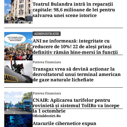
Teatrul Bulandra intră în reparații
capitale: 98,6 milioane de lei pentru
salvarea unei scene istorice
ADMINISTRATIE
ANI ne informează: integritate cu
reducere de 10%! 22 de aleși prinși
definitiv rămân bine-mersi în funcții
Puterea Financiara
Transgaz vrea să devină acționar la
dezvoltatorul unui terminal american
de gaze naturale lichefiate
Puterea Financiara
CNAIR: Aplicarea tarifelor pentru
rovinietă și sistemul TollRo va începe
la 1 octombrie
Oficiuldestiri.ro
Atacurile cibernetice expun