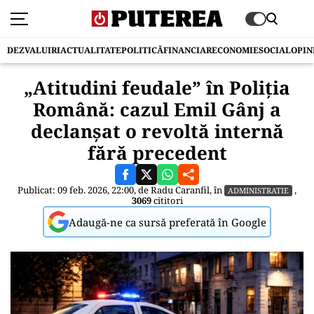
DEZVALUIRI
ACTUALITATE
POLITICĂ
FINANCIAR
ECONOMIE
SOCIAL
OPIN
„Atitudini feudale” în Poliția
Română: cazul Emil Gânj a
declanșat o revoltă internă
fără precedent
Publicat: 09 feb. 2026, 22:00, de
Radu Caranfil
, în
,
ADMINISTRATIE
3069
cititori
Adaugă-ne ca sursă preferată în Google