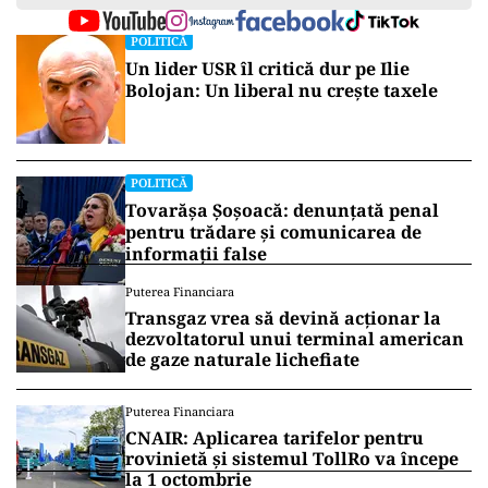
POLITICĂ
Un lider USR îl critică dur pe Ilie
Bolojan: Un liberal nu crește taxele
POLITICĂ
Tovarășa Șoșoacă: denunțată penal
pentru trădare și comunicarea de
informații false
Puterea Financiara
Transgaz vrea să devină acționar la
dezvoltatorul unui terminal american
de gaze naturale lichefiate
Puterea Financiara
CNAIR: Aplicarea tarifelor pentru
rovinietă și sistemul TollRo va începe
la 1 octombrie