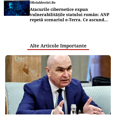
Oficiuldestiri.ro
Atacurile cibernetice expun
vulnerabilitățile statului român: ANP
repetă scenariul e‑Terra. Ce ascund
comunicările oficiale și cine răspunde
pentru mentenanța IT a instituțiilor
publice
Alte Articole Importante