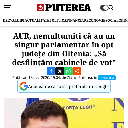
DEZVALUIRI
ACTUALITATE
POLITICĂ
FINANCIAR
ECONOMIE
SOCIAL
OPIN
AUR, nemulțumiți că au un
singur parlamentar în opt
județe din Oltenia: „Să
desfiinţăm cabinele de vot”
Publicat: 13 dec. 2020, 19:34, de
Ziarul Puterea
, în
POLITICĂ
Adaugă-ne ca sursă preferată în Google