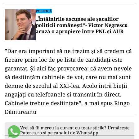
POLITICĂ
„Întâlnirile ascunse ale șacalilor
politicii românești”- Victor Negrescu
acuză o apropiere între PNL și AUR
”Dar era important să ne trezim şi să credem că
fiecare prim loc de pe lista de candidaţi este
garantat. Şi aici fac provocarea: că avem nevoie
să desfiinţăm cabinele de vot, care nu mai sunt
demne de secolul al XXI-lea. Acolo intră bieţii
angajaţi cu telefoanele şi transmit în direct.
Cabinele trebuie desfiinţate”, a mai spus Ringo
Dămureanu
Vrei să fii mereu la curent cu toate știrile? Urmărește
Puterea.ro și pe canalul de WhatsApp