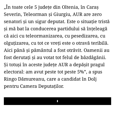
„În toate cele 5 judeţe din Oltenia, în Caraş
Severin, Teleorman şi Giurgiu, AUR are zero
senatori şi un sigur deputat. Este o situaţie tristă
şi mă bat la conducerea partidului să înţeleagă
că aici cu teleormanizarea, cu pesedizarea, cu
olguţizarea, cu tot ce vreţi este o otravă teribilă.
Aici până şi pământul a fost otrăvit. Oamenii au
fost derutaţi şi au votat tot felul de bâzdâgănii.
Şi totuşi în aceste judeţe AUR a depăşit pragul
electoral: am avut peste tot peste 5%”, a spus
Ringo Dămureanu, care a candidat în Dolj
pentru Camera Deputaţilor.
Play