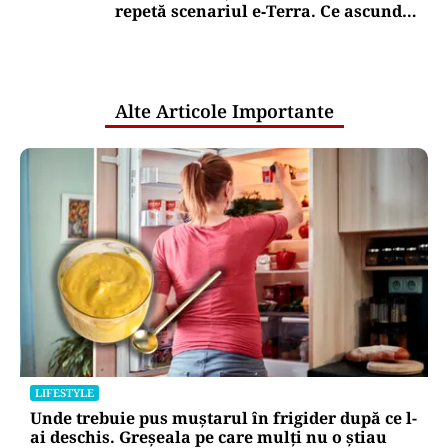
repetă scenariul e‑Terra. Ce ascund
comunicările oficiale și cine răspunde
pentru mentenanța IT a instituțiilor
publice
Alte Articole Importante
LIFESTYLE
Unde trebuie pus muștarul în frigider după ce l-
ai deschis. Greșeala pe care mulți nu o știau