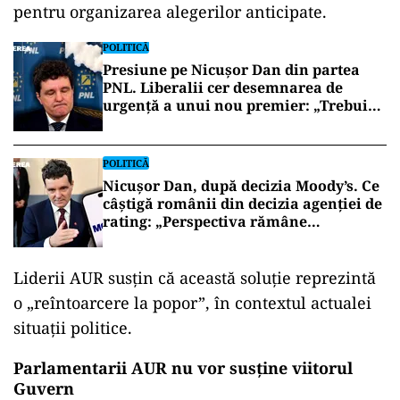
pentru organizarea alegerilor anticipate.
POLITICĂ
Presiune pe Nicușor Dan din partea
PNL. Liberalii cer desemnarea de
urgență a unui nou premier: „Trebuie
să iasă fum alb de la Cotroceni!”
POLITICĂ
Nicușor Dan, după decizia Moody’s. Ce
câștigă românii din decizia agenției de
rating: „Perspectiva rămâne
rezervată”
Liderii AUR susțin că această soluție reprezintă
o „reîntoarcere la popor”, în contextul actualei
situații politice.
Parlamentarii AUR nu vor susține viitorul
Guvern