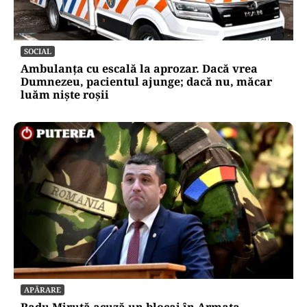
SOCIAL
Ambulanța cu escală la aprozar. Dacă vrea
Dumnezeu, pacientul ajunge; dacă nu, măcar
luăm niște roșii
APĂRARE