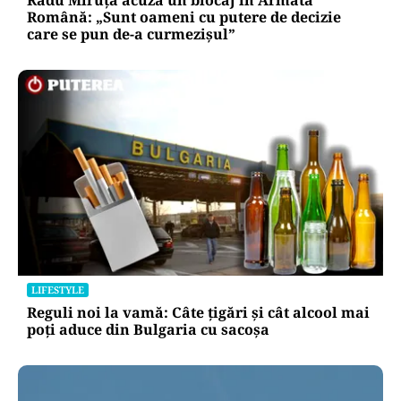
Radu Miruță acuză un blocaj în Armata
Română: „Sunt oameni cu putere de decizie
care se pun de-a curmezișul”
LIFESTYLE
Reguli noi la vamă: Câte țigări și cât alcool mai
poți aduce din Bulgaria cu sacoșa