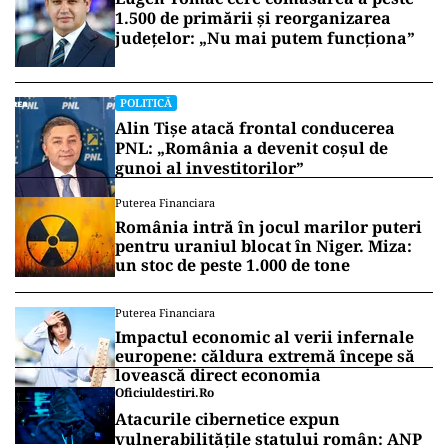
1.500 de primării și reorganizarea
județelor: „Nu mai putem funcționa”
POLITICĂ
Alin Tișe atacă frontal conducerea
PNL: „România a devenit coșul de
gunoi al investitorilor”
Puterea Financiara
România intră în jocul marilor puteri
pentru uraniul blocat în Niger. Miza:
un stoc de peste 1.000 de tone
Puterea Financiara
Impactul economic al verii infernale
europene: căldura extremă începe să
lovească direct economia
Oficiuldestiri.ro
Atacurile cibernetice expun
vulnerabilitățile statului român: ANP