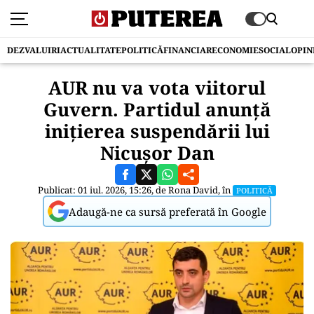
DEZVALUIRI
ACTUALITATE
POLITICĂ
FINANCIAR
ECONOMIE
SOCIAL
OPIN
AUR nu va vota viitorul
Guvern. Partidul anunță
inițierea suspendării lui
Nicușor Dan
Publicat: 01 iul. 2026, 15:26, de
Rona David
, în
POLITICĂ
Adaugă-ne ca sursă preferată în Google