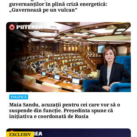
guvernanților în plină criză energetică:
„Guvernează pe un vulcan”
POLITICĂ
Maia Sandu, acuzații pentru cei care vor să o
suspende din funcție. Președinta spune că
inițiativa e coordonată de Rusia
EXCLUSIV
EXCLUSIV