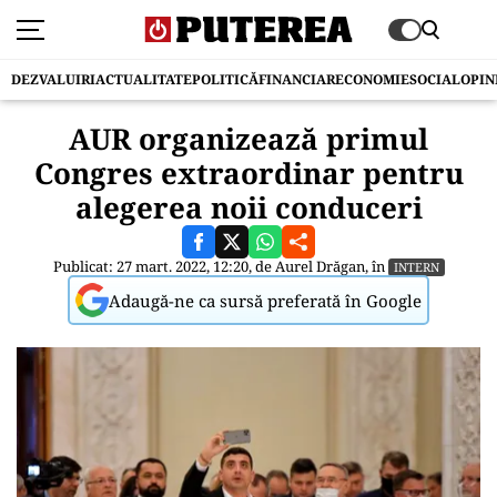
DEZVALUIRI
ACTUALITATE
POLITICĂ
FINANCIAR
ECONOMIE
SOCIAL
OPIN
AUR organizează primul
Congres extraordinar pentru
alegerea noii conduceri
Publicat: 27 mart. 2022, 12:20, de
Aurel Drăgan
, în
INTERN
Adaugă-ne ca sursă preferată în Google