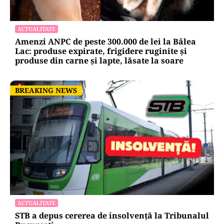
ACTUALITATE
Amenzi ANPC de peste 300.000 de lei la Bâlea
Lac: produse expirate, frigidere ruginite și
produse din carne și lapte, lăsate la soare
BREAKING NEWS
BREAKING NEWS
ACTUALITATE
STB a depus cererea de insolvență la Tribunalul