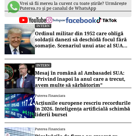
Vrei să fii mereu la curent cu toate știrile? Urmărește
Puterea.ro și pe canalul de WhatsApp
INTERN
Ordinul militar din 1952 care obligă
soldații danezi să deschidă focul fără
somație. Scenariul unui atac al SUA
asupra Groenlandei
INTERN
Mesaj în română al Ambasadei SUA:
”Privind înapoi la anul care a trecut,
avem multe să sărbătorim”
Puterea Financiara
Acțiunile europene rescriu recordurile
în 2026. Inteligența artificială schimbă
liderii bursei
Puterea Financiara