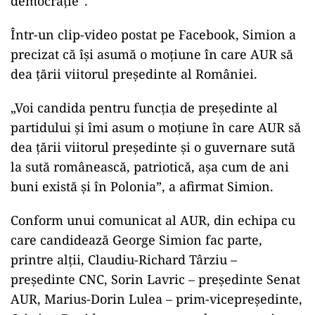
democraţie”.
Într-un clip-video postat pe Facebook, Simion a
precizat că îşi asumă o moţiune în care AUR să
dea ţării viitorul preşedinte al României.
„Voi candida pentru funcţia de preşedinte al
partidului şi îmi asum o moţiune în care AUR să
dea ţării viitorul preşedinte şi o guvernare sută
la sută românească, patriotică, aşa cum de ani
buni există şi în Polonia”, a afirmat Simion.
Conform unui comunicat al AUR, din echipa cu
care candidează George Simion fac parte,
printre alţii, Claudiu-Richard Târziu –
preşedinte CNC, Sorin Lavric – preşedinte Senat
AUR, Marius-Dorin Lulea – prim-vicepreşedinte,