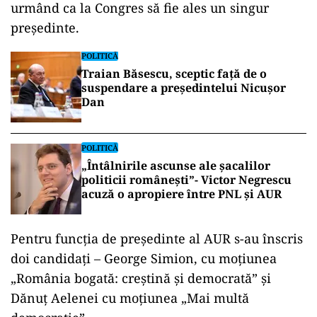
urmând ca la Congres să fie ales un singur
preşedinte.
POLITICĂ
Traian Băsescu, sceptic față de o
suspendare a președintelui Nicușor
Dan
POLITICĂ
„Întâlnirile ascunse ale șacalilor
politicii românești”- Victor Negrescu
acuză o apropiere între PNL și AUR
Pentru funcţia de preşedinte al AUR s-au înscris
doi candidaţi – George Simion, cu moţiunea
„România bogată: creştină şi democrată” şi
Dănuţ Aelenei cu moţiunea „Mai multă