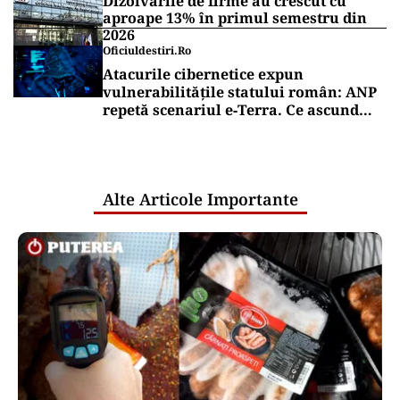
Dizolvările de firme au crescut cu
aproape 13% în primul semestru din
2026
Oficiuldestiri.ro
Atacurile cibernetice expun
vulnerabilitățile statului român: ANP
repetă scenariul e‑Terra. Ce ascund
comunicările oficiale și cine răspunde
pentru mentenanța IT a instituțiilor
publice
Alte Articole Importante