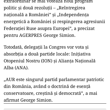
extraordinar se mai votează noul program
politic şi două rezoluţii – „Reîntregirea
naţională a României” şi „Independenţa
energetică a României şi respingerea agresiunii
Federaţiei Ruse asupra Europei”, a precizat
pentru AGERPRES George Simion.
Totodată, delegaţii la Congres vor vota şi
absorbţia a două partide locale: Iniţiativa
Otopeniul Nostru (ION) şi Alianţa Naţională
Alba (ANA).
„AUR este singurul partid parlamentar patriotic
din România, având o doctrină de esenţă
conservatoare, creştină şi democrată”, a mai
afirmat George Simion.