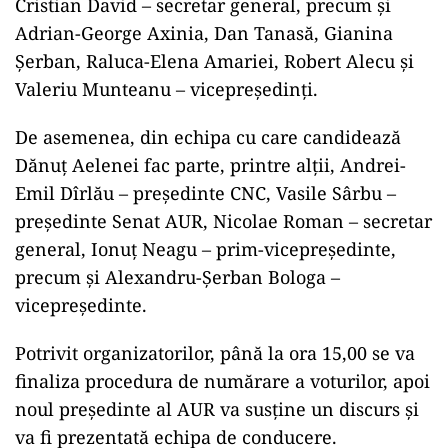
Cristian David – secretar general, precum şi
Adrian-George Axinia, Dan Tanasă, Gianina
Şerban, Raluca-Elena Amariei, Robert Alecu şi
Valeriu Munteanu – vicepreşedinţi.
De asemenea, din echipa cu care candidează
Dănuţ Aelenei fac parte, printre alţii, Andrei-
Emil Dîrlău – preşedinte CNC, Vasile Sârbu –
preşedinte Senat AUR, Nicolae Roman – secretar
general, Ionuţ Neagu – prim-vicepreşedinte,
precum şi Alexandru-Şerban Bologa –
vicepreşedinte.
Potrivit organizatorilor, până la ora 15,00 se va
finaliza procedura de numărare a voturilor, apoi
noul preşedinte al AUR va susţine un discurs şi
va fi prezentată echipa de conducere.