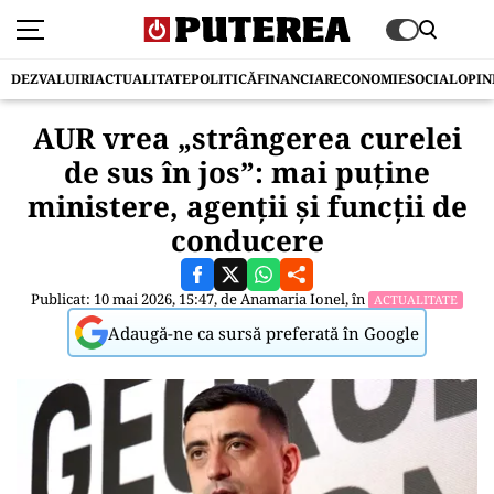
DEZVALUIRI
ACTUALITATE
POLITICĂ
FINANCIAR
ECONOMIE
SOCIAL
OPIN
AUR vrea „strângerea curelei
de sus în jos”: mai puține
ministere, agenții și funcții de
conducere
Publicat: 10 mai 2026, 15:47, de
Anamaria Ionel
, în
ACTUALITATE
Adaugă-ne ca sursă preferată în Google