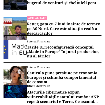
bugetul de venituri și cheltuieli pentru
2026
ACTUALITATE
Retter, gata cu 7 luni înainte de termen
pe A0 Nord. Care este situația reală a
descărcărilor
Puterea Financiara
Țările UE reconfigurează conceptul
„Made in Europe” în jurul produselor,
nu al țărilor
Puterea Financiara
Canicula pune presiune pe economia
Europei și schimbă comportamentul
de consum
Oficiuldestiri.ro
Atacurile cibernetice expun
vulnerabilitățile statului român: ANP
repetă scenariul e‑Terra. Ce ascund