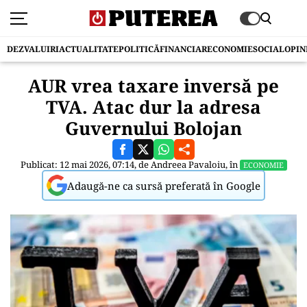
DEZVALUIRI
ACTUALITATE
POLITICĂ
FINANCIAR
ECONOMIE
SOCIAL
OPIN
AUR vrea taxare inversă pe
TVA. Atac dur la adresa
Guvernului Bolojan
Publicat: 12 mai 2026, 07:14, de
Andreea Pavaloiu
, în
ECONOMIE
Adaugă-ne ca sursă preferată în Google