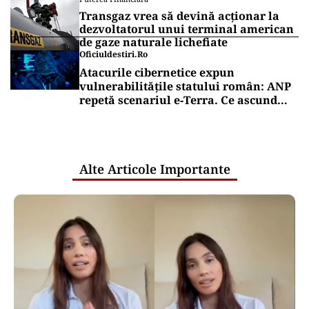
Transgaz vrea să devină acționar la
dezvoltatorul unui terminal american
de gaze naturale lichefiate
Oficiuldestiri.ro
Atacurile cibernetice expun
vulnerabilitățile statului român: ANP
repetă scenariul e‑Terra. Ce ascund
comunicările oficiale și cine răspunde
pentru mentenanța IT a instituțiilor
publice
Alte Articole Importante