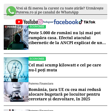
Vrei să fii mereu la curent cu toate știrile? Urmărește
Puterea.ro și pe canalul de WhatsApp
ECONOMIE
Peste 5.000 de români nu își mai pot
cumpăra casa. Efectul atacului
cibernetic de la ANCPI explicat de un
broker
ECONOMIE
Cel mai scump kilowatt e cel pe care
nu-l poți muta
Puterea Financiara
România, țara UE cu cea mai redusă
alocare bugetară pe locuitor pentru
cercetare și dezvoltare, în 2025
Puterea Financiara