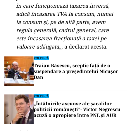
în care funcționează taxarea inversă,
adică încasarea TVA la consum, numai
la consum și, pe de altă parte, avem
regula generală, cadrul general, care
este încasarea fracționată a taxei pe
valoare adăugată
„, a declarat acesta.
POLITICĂ
Traian Băsescu, sceptic față de o
suspendare a președintelui Nicușor
Dan
POLITICĂ
„Întâlnirile ascunse ale șacalilor
politicii românești”- Victor Negrescu
acuză o apropiere între PNL și AUR