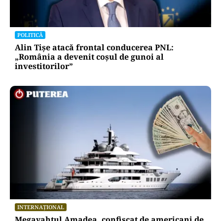
POLITICĂ
Alin Tișe atacă frontal conducerea PNL:
„România a devenit coșul de gunoi al
investitorilor”
INTERNAȚIONAL
Megayahtul Amadea, confiscat de americani de