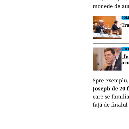
monede de aur
POLI
Tra
POLI
„În
acu
Spre exemplu
Joseph de 20 f
care se famili
faţă de finalul