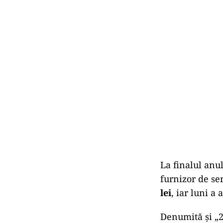
La finalul anu
furnizor de se
lei
, iar luni a
Denumită și „2