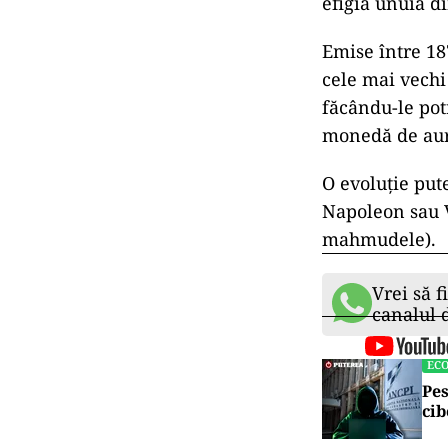
efigia unuia d
Emise între 18
cele mai vechi
făcându-le potr
monedă de aur
O evoluţie put
Napoleon sau V
mahmudele).
Vrei să f
canalul
EC
Pes
cib