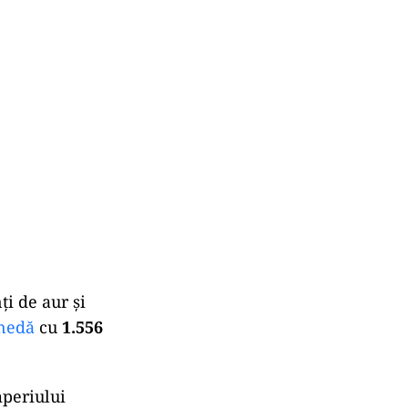
ţi de aur şi
nedă
cu
1.556
mperiului