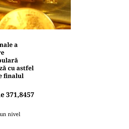
nale a
re
pulară
ză cu astfel
 finalul
de 371,8457
 un nivel