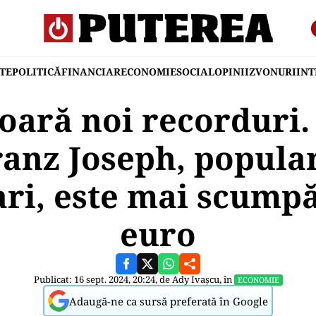
TE
POLITICĂ
FINANCIAR
ECONOMIE
SOCIAL
OPINII
ZVONURI
IN
oară noi recorduri
ranz Joseph, popula
ari, este mai scumpă
euro
Publicat: 16 sept. 2024, 20:24, de
Ady Ivașcu
, în
ECONOMIE
Adaugă-ne ca sursă preferată în Google