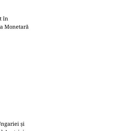
t în
ea Monetară
ngariei și