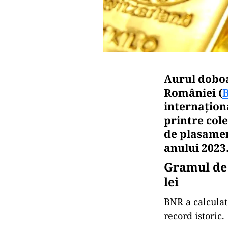
Aurul doboa
României (
internaţion
printre cole
de plasamen
anului 2023
Gramul de a
lei
BNR a calculat
record istoric.