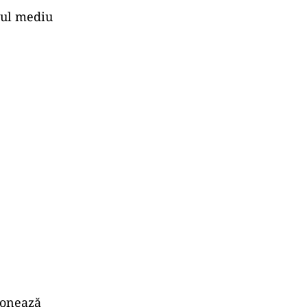
rsul mediu
ţionează