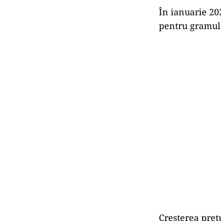
În ianuarie 202
pentru gramul 
Creşterea preţ