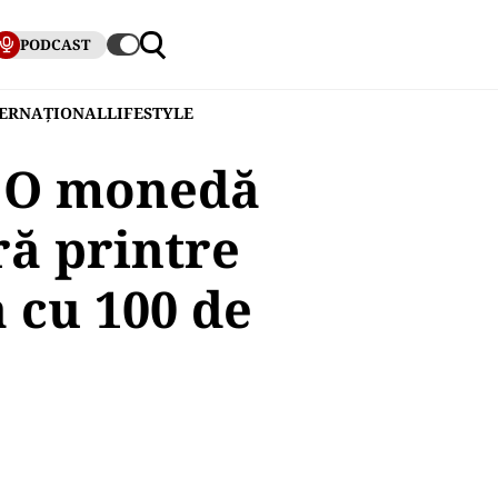
PODCAST
TERNAȚIONAL
LIFESTYLE
. O monedă
ră printre
 cu 100 de