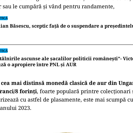
 sau le cumpără şi vând pentru randamente,
TICĂ
ian Băsescu, sceptic față de o suspendare a președinte
TICĂ
tâlnirile ascunse ale șacalilor politicii românești”- Vic
ză o apropiere între PNL și AUR
,
cea mai distinsă monedă clasică de aur din Unga
ranci/8 forinți
, foarte populară printre colecţionari ş
arizează cu astfel de plasamente, este mai scumpă c
 anului 2023.