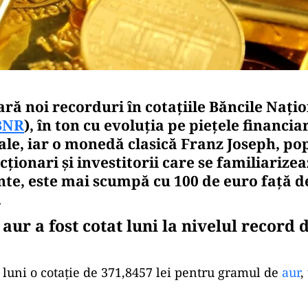
ră noi recorduri în cotaţiile Băncile Naţio
BNR
), în ton cu evoluţia pe pieţele financia
ale, iar o monedă clasică Franz Joseph, po
cţionari şi investitorii care se familiarizea
te, este mai scumpă cu 100 de euro faţă de
.
ur a fost cotat luni la nivelul record 
 luni o cotaţie de 371,8457 lei pentru gramul de
aur
,