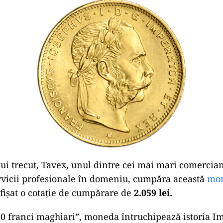
lui trecut, Tavex, unul dintre cei mai mari comercian
rvicii profesionale în domeniu, cumpăra această
mo
 afişat o cotaţie de cumpărare de
2.059 lei.
0 franci maghiari”, moneda întruchipează istoria I