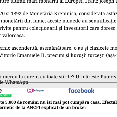
intre ultimii mari monarhi ai Europei, Franz Joseph a
70 și 1892 de Monetăria Kremnica, considerată astăz
 monetării din lume, aceste monede au semnificație 
ivite pentru colecționarii și investitorii care doresc 
 valoroasă.
ernic ascendentă, asemănătoare, o au şi clasicele m
ittorio Emanuele II, precum şi kuruşii turceşti (aşa
ii mereu la curent cu toate știrile? Urmărește Puterea
 de WhatsApp
ONOMIE
te 5.000 de români nu își mai pot cumpăra casa. Efectul
ernetic de la ANCPI explicat de un broker