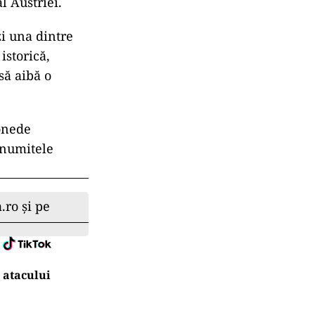
l Austriei.
i una dintre
istorică,
să aibă o
onede
-numitele
.ro și pe
 atacului