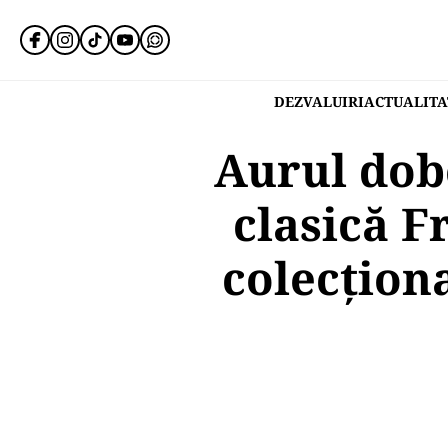
DEZVALUIRI
ACTUALITA
Aurul dob
clasică F
colecţion