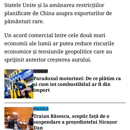
Statele Unite și la amânarea restricțiilor
planificate de China asupra exporturilor de
pământuri rare.
Un acord comercial între cele două mari
economii ale lumii ar putea reduce riscurile
economice şi tensiunile geopolitice care au
sprijinit anterior creşterea aurului.
ENERGIE
Paradoxul motorinei: De ce plătim ca
și cum tot combustibilul ar fi din
import
POLITICĂ
Traian Băsescu, sceptic față de o
suspendare a președintelui Nicușor
Dan