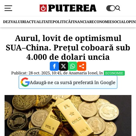
DEZVALUIRI
ACTUALITATE
POLITICĂ
FINANCIAR
ECONOMIE
SOCIAL
OPIN
Aurul, lovit de optimismul
SUA–China. Prețul coboară sub
4.000 de dolari uncia
Publicat: 28 oct. 2025, 10:45, de
Anamaria Ionel
, în
ECONOMIE
Adaugă-ne ca sursă preferată în Google