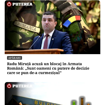
APĂRARE
Radu Miruță acuză un blocaj în Armata
Română: „Sunt oameni cu putere de decizie
care se pun de-a curmezișul”