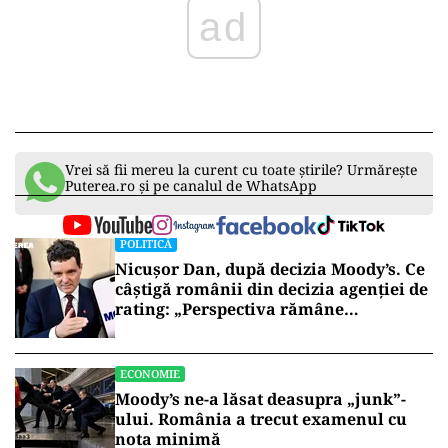
ad
Vrei să fii mereu la curent cu toate știrile? Urmărește
Puterea.ro și pe canalul de WhatsApp
POLITICĂ
Nicușor Dan, după decizia Moody’s. Ce
câștigă românii din decizia agenției de
rating: „Perspectiva rămâne
rezervată”
ECONOMIE
Moody’s ne-a lăsat deasupra „junk”-
ului. România a trecut examenul cu
nota minimă