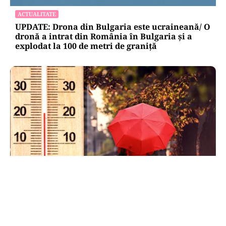
ACTUALITATE
UPDATE: Drona din Bulgaria este ucraineană/ O
dronă a intrat din România în Bulgaria şi a
explodat la 100 de metri de graniţă
METEO
Când scad temperaturile în București sub 25 de
grade. Ce arată prognoza pentru septembrie
2026