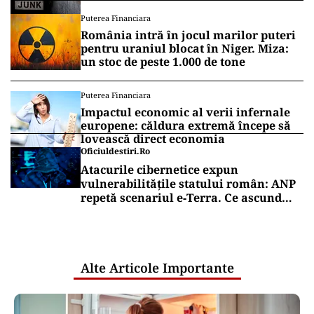
Puterea Financiara
România intră în jocul marilor puteri
pentru uraniul blocat în Niger. Miza:
un stoc de peste 1.000 de tone
Puterea Financiara
Impactul economic al verii infernale
europene: căldura extremă începe să
lovească direct economia
Oficiuldestiri.ro
Atacurile cibernetice expun
vulnerabilitățile statului român: ANP
repetă scenariul e‑Terra. Ce ascund
comunicările oficiale și cine răspunde
pentru mentenanța IT a instituțiilor
publice
Alte Articole Importante