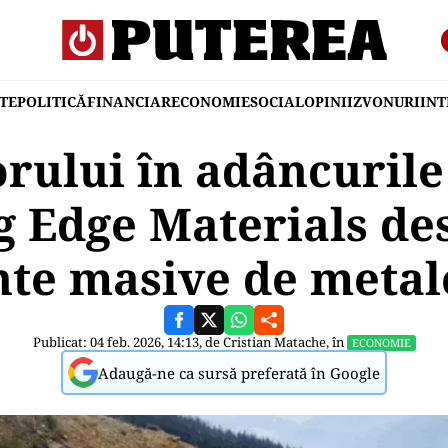
TE
POLITICĂ
FINANCIAR
ECONOMIE
SOCIAL
OPINII
ZVONURI
IN
orului în adâncurile
g Edge Materials de
te masive de metale
Publicat: 04 feb. 2026, 14:13, de
Cristian Matache
, în
ECONOMIE
Adaugă-ne ca sursă preferată în Google