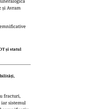
5 în cadrul
țiale de
ancu. Studiile
ând un sistem
 distanță
ri de
ice (cupru,
calcare
upergenă,
 mineralogică
z și Avram