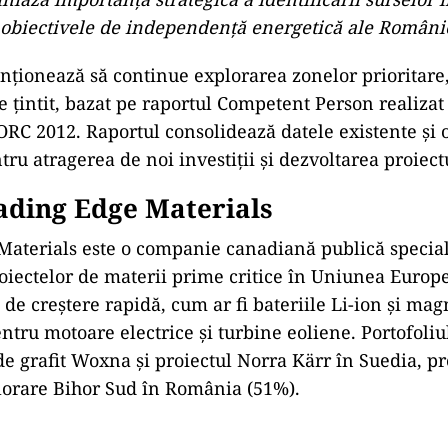
are o istorie minieră bogată, iar datele istorice ind
mportante de uraniu, cupru, cobalt, nichel și metale 
re a permisiunilor guvernamentale pentru reanaliza
ncu permite companiei să se concentreze pe cele m
iciind de sute de kilometri de galerii subterane istor
ive confirmate.
O al Leading Edge Materials, a declarat:
„Dovezile 
alizare pe scară largă între Valea Leucii, Dibarz și 
solidă pentru explorări viitoare și potențialul resurse
ospectivitate comparabilă cu alte depozite din Rom
și Roșia Montană. Modernizarea recentă a centralei 
niază importanța strategică a identificării surselor 
obiectivele de independență energetică ale Românie
nționează să continue explorarea zonelor prioritar
e țintit, bazat pe raportul Competent Person realiza