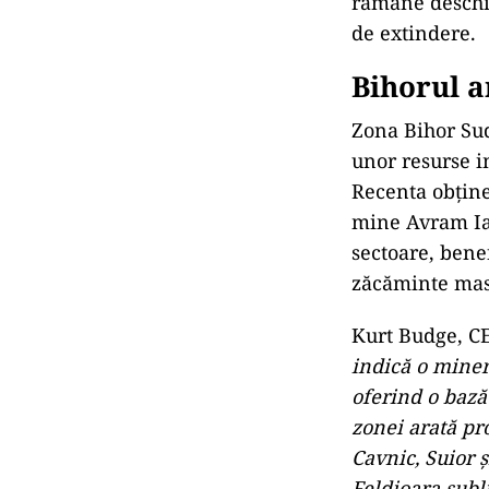
Probele subter
de plumb, zinc
ANA
Caz
car
ACT
DII
exp
Mineralizarea e
care acționeaz
rămâne deschis
de extindere.
Bihorul a