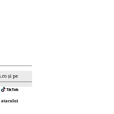
feră o foaie
ului Bihor Sud.
izată în
ană, utilizate
neții
ul companiei
recum și