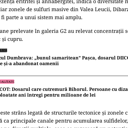
taliate ale campaniei de explorare desfășurate în 202
hor Sud din România, subliniind descoperiri substan
n galeriile subterane Valea Leucii, Dibarz și Avram I
că aceste zăcăminte ar putea fi interconectate, form
 aproximativ șase kilometri în direcția nord–sud și o
st.
e au găsit canadienii
tuate în cadrul campaniei au identificat diverse tipu
oxid de uraniu asociat cu jasperoid, sulfuri polimetal
 plumb și zinc) în rocile silico-carbonate, precum și 
mineralizare de tip stockwork. Faza de îmbogățire s
zența eritritei și annabergitei, indică o diversitate
 iar zonele de sulfuri masive din Valea Leucii, Dibar
 fi parte a unui sistem mai amplu.