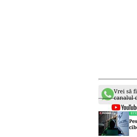
standardelor J
de parcurs pen
Cine e Le
Leading Edge M
dezvoltarea pr
în tehnologiile
permanenți pen
include mina d
alianța de exp