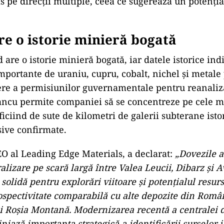
ane prelevate în galeria G2 au relevat concentrații 
 și cupru.
LIZĂ
ul Dumbrava: „bunul samaritean” Pașca, dosarul DIICO
e și-a abandonat oamenii
UALITATE
COT: Dosarul care cutremură Bihorul. Persoane cu dizab
loatate ani întregi pentru milioane de lei
ste strâns legată de structurile tectonice și zonele c
ă ca principale canale pentru acumularea sulfidelor,
 pe direcții multiple, ceea ce sugerează un potenția
re o istorie minieră bogată