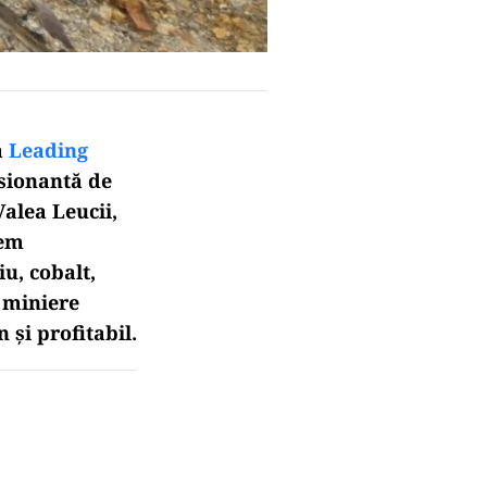
ă
Leading
esionantă de
alea Leucii,
tem
u, cobalt,
r miniere
 și profitabil.