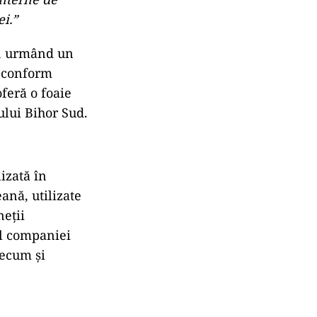
ică existența
prețioase.
rea fostei
ai valoroase
ice și de
acumulate
Avram Iancu,
lor. Istoricul
ânia, precum
de procesare
interne de
i.”
e, urmând un
t conform