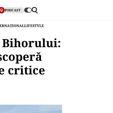
PODCAST
TERNAȚIONAL
LIFESTYLE
 Bihorului:
scoperă
 critice