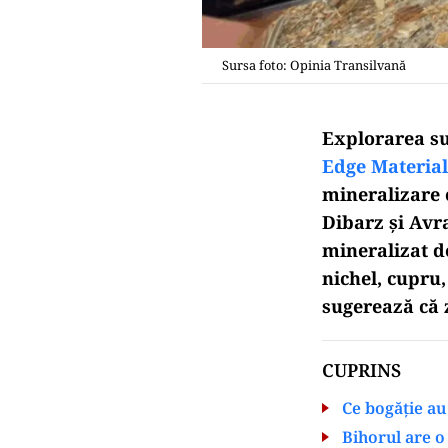
Sursa foto: Opinia Transilvană
Explorarea su
Edge Material
mineralizare 
Dibarz și Avr
mineralizat de
nichel, cupru,
sugerează că z
CUPRINS
Ce bogăție au
Bihorul are o