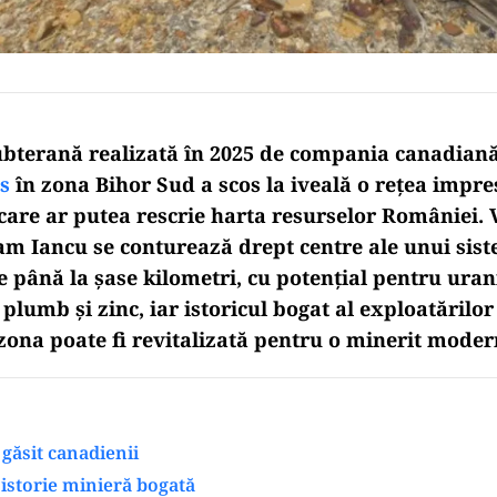
bterană realizată în 2025 de compania canadian
s
în zona Bihor Sud a scos la iveală o rețea impr
care ar putea rescrie harta resurselor României. V
am Iancu se conturează drept centre ale unui sis
 până la șase kilometri, cu potențial pentru urani
 plumb și zinc, iar istoricul bogat al exploatărilo
ona poate fi revitalizată pentru o minerit modern
 găsit canadienii
 istorie minieră bogată