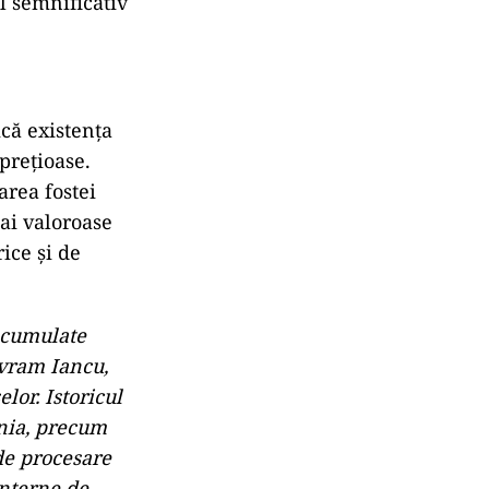
semnificative
T și statul
ilități,
u fracturi,
 iar sistemul
l semnificativ