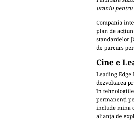
Zona Bihor Sud 
unor resurse i
Recenta obține
mine Avram Ia
sectoare, benef
zăcăminte mas
Kurt Budge, CE
indică o miner
oferind o bază 
zonei arată pr
Cavnic, Suior 
Feldioara subli
uraniu pentru 
Compania inte
plan de acțiun