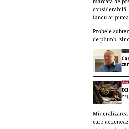
rezultatele de
proiectului Bi
mineralizare î
recente arată 
mineralizat pe
similară est–ve
Ce bogăți
Analizele efec
mineralizare: 
cobalt, nichel,
cristaline cu 
marcată de pre
considerabilă,
Iancu ar putea