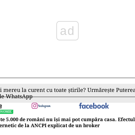
ORC 2012. Raportul consolidează datele existente și o
tru atragerea de noi investiții și dezvoltarea proiect
ading Edge Materials
aterials este o companie canadiană publică special
oiectelor de materii prime critice în Uniunea Europe
 de creștere rapidă, cum ar fi bateriile Li-ion și mag
tru motoare electrice și turbine eoliene. Portofoli
e grafit Woxna și proiectul Norra Kärr în Suedia, p
lorare Bihor Sud în România (51%).
ad