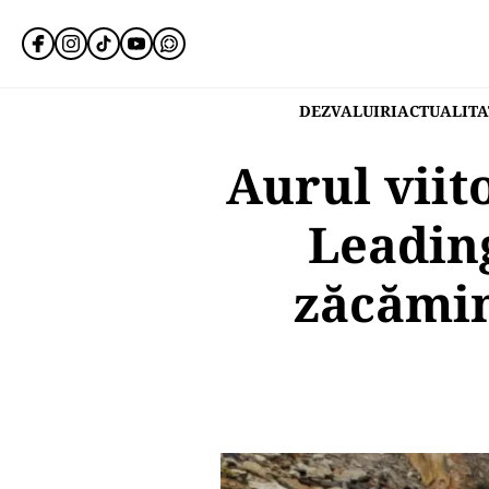
DEZVALUIRI
ACTUALITA
Aurul viit
Leadin
zăcămin