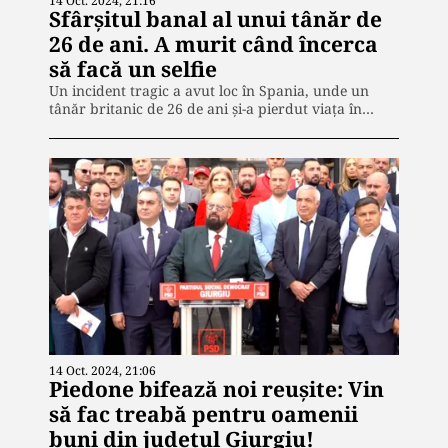
14 Oct. 2024, 21:16
Sfârșitul banal al unui tânăr de
26 de ani. A murit când încerca
să facă un selfie
Un incident tragic a avut loc în Spania, unde un
tânăr britanic de 26 de ani și-a pierdut viața în…
14 Oct. 2024, 21:06
Piedone bifează noi reușite: Vin
să fac treabă pentru oamenii
buni din județul Giurgiu!