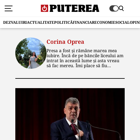
DEZVALUIRI
ACTUALITATE
POLITICĂ
FINANCIAR
ECONOMIE
SOCIAL
OPIN
Corina Oprea
Presa a fost și rămâne marea mea
iubire. Încă de pe băncile liceului am
intrat în această lume și asta vreau
să fac mereu. Îmi place să fiu
informată, la curent cu ce se
întâmplă și să transmit tot ce știu și
celorlalți. Mondenul m-a fascinat la
început de drum, dar politica este,
acum, cea care mă incită și pe care o
descopăr mai mult pe zi ce trece.