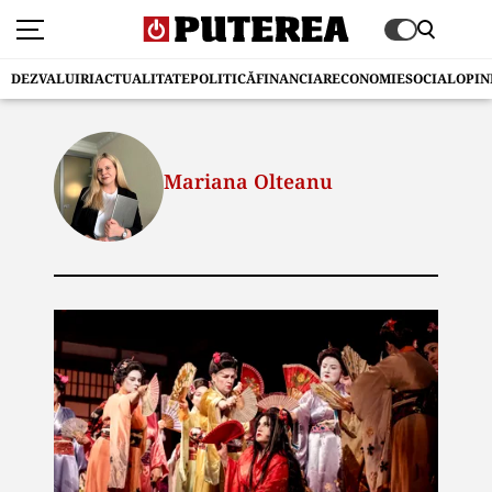
DEZVALUIRI
ACTUALITATE
POLITICĂ
FINANCIAR
ECONOMIE
SOCIAL
OPIN
Mariana Olteanu