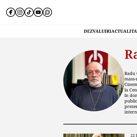
DEZVALUIRI
ACTUALITA
R
Radu C
mass-m
Cinema
la Cen
în dom
public
prezen
intern
22 