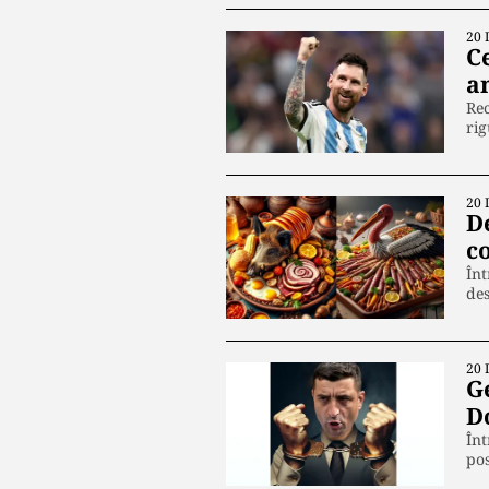
20 
C
a
Rec
ri
20 
D
c
Înt
de
20 
Ge
D
Înt
pos