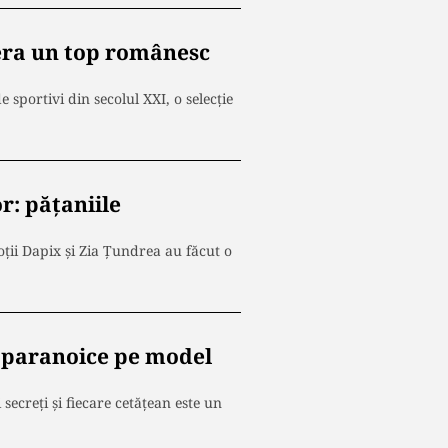
 era un top românesc
sportivi din secolul XXI, o selecție
r: pățaniile
oții Dapix și Zia Țundrea au făcut o
ii paranoice pe model
 secreți și fiecare cetățean este un