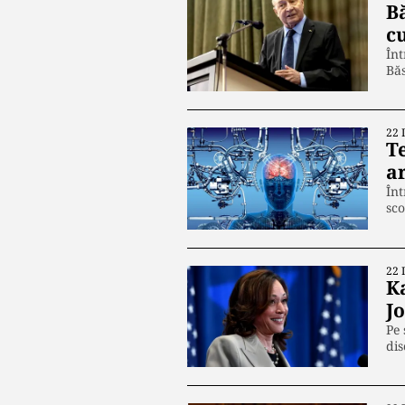
B
c
Înt
Băs
22 
Te
ar
Înt
sco
22 
K
J
Pe 
dis