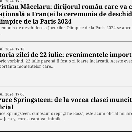
Iul. 2024, 17:55
ristian Măcelaru: dirijorul român care va
ațională a Franței la ceremonia de deschid
limpice de la Paris 2024
emonia de deschidere a Jocurilor Olimpice de la Paris 2024 se apropi
…
Iul. 2024, 17:18
toria zilei de 22 iulie: evenimentele impor
oric vorbind, 22 iulie pare să fi fost o zi foarte încărcată. Aceste ev
portanța momentelor care…
Iul. 2024, 17:06
ruce Springsteen: de la vocea clasei munci
icial
ce Springsteen, cunoscut drept „The Boss”, este acum oficial milia
 Jersey, care a captivat inimile…