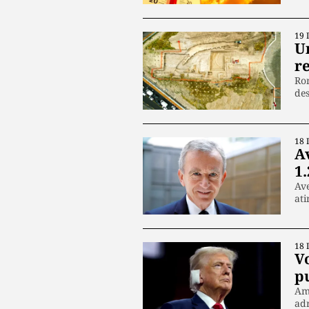
19 
U
r
Rom
des
18 
A
1.
Ave
at
18 
V
p
Ame
ad