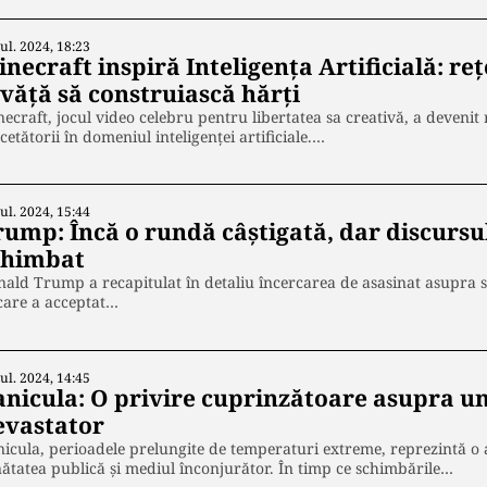
Iul. 2024, 18:23
necraft inspiră Inteligența Artificială: re
nvăță să construiască hărți
ecraft, jocul video celebru pentru libertatea sa creativă, a devenit
cetătorii în domeniul inteligenței artificiale.…
Iul. 2024, 15:44
rump: Încă o rundă câștigată, dar discursul
chimbat
ald Trump a recapitulat în detaliu încercarea de asasinat asupra s
care a acceptat…
Iul. 2024, 14:45
anicula: O privire cuprinzătoare asupra 
evastator
icula, perioadele prelungite de temperaturi extreme, reprezintă 
ătatea publică și mediul înconjurător. În timp ce schimbările…