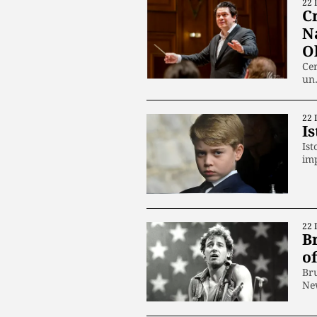
22 
C
N
O
Cer
un
22 
Is
Ist
im
22 
B
of
Bru
New