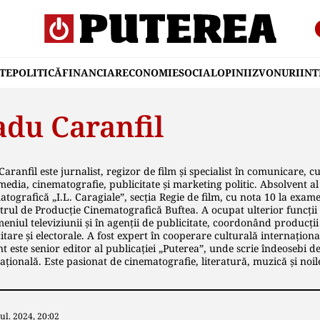
TE
POLITICĂ
FINANCIAR
ECONOMIE
SOCIAL
OPINII
ZVONURI
IN
adu Caranfil
aranfil este jurnalist, regizor de film și specialist în comunicare, cu
edia, cinematografie, publicitate și marketing politic. Absolvent al 
tografică „I.L. Caragiale”, secția Regie de film, cu nota 10 la exam
trul de Producție Cinematografică Buftea. A ocupat ulterior funcții 
eniul televiziunii și în agenții de publicitate, coordonând producț
itare și electorale. A fost expert în cooperare culturală internaționa
t este senior editor al publicației „Puterea”, unde scrie îndeosebi des
ațională. Este pasionat de cinematografie, literatură, muzică și noil
Iul. 2024, 20:02