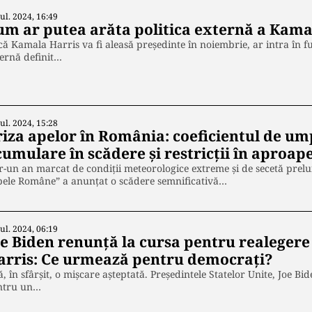
Iul. 2024, 16:49
um ar putea arăta politica externă a Kama
ă Kamala Harris va fi aleasă președinte în noiembrie, ar intra în f
ernă definit…
Iul. 2024, 15:28
riza apelor în România: coeficientul de ump
umulare în scădere și restricții în aproape
r-un an marcat de condiții meteorologice extreme și de secetă prel
pele Române” a anunțat o scădere semnificativă…
Iul. 2024, 06:19
oe Biden renunță la cursa pentru realegere
arris: Ce urmează pentru democrați?
ă, în sfârșit, o mișcare așteptată. Președintele Statelor Unite, Joe 
ntru un…