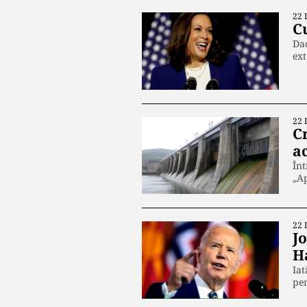
22 
C
Dac
ext
22 
C
ac
Înt
„A
22 
J
H
Iat
pe