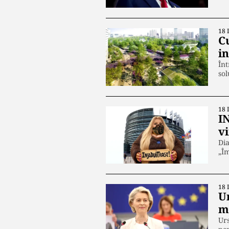
18 
C
i
Înt
sol
18 
I
v
Dia
„Î
18 
U
m
Urs