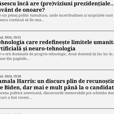
ăsescu încă are (pre)viziuni prezidențiale
uvânt de onoare?
r-un peisaj politic tumultuos, unde incertitudinea și surprizele sunt 
escu continuă să fie una…
Iul. 2024, 19:51
hnologia care redefinește limitele umanită
tificială și neuro-tehnologia
r-o eră dominată de progres tehnologic, două domenii își fac loc în
ase din paginile…
Iul. 2024, 19:20
amala Harris: un discurs plin de recunoști
oe Biden, dar mai e mult până la o candida
scena politică americană, discursurile memorabile pot schimba destin
curs a fost recent…