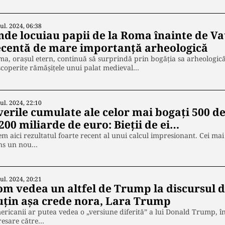
Iul. 2024, 06:38
nde locuiau papii de la Roma înainte de Va
ecentă de mare importanță arheologică
a, orașul etern, continuă să surprindă prin bogăția sa arheologică ș
coperite rămășițele unui palat medieval…
Iul. 2024, 22:10
verile cumulate ale celor mai bogați 500 d
200 miliarde de euro: Bieții de ei…
m aici rezultatul foarte recent al unui calcul impresionant. Cei mai
ins un nou…
Iul. 2024, 20:21
om vedea un altfel de Trump la discursul d
uțin așa crede nora, Lara Trump
ricanii ar putea vedea o „versiune diferită” a lui Donald Trump, în
resare către…