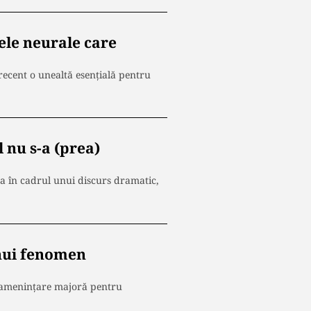
țele neurale care
 recent o unealtă esențială pentru
 nu s-a (prea)
a în cadrul unui discurs dramatic,
unui fenomen
o amenințare majoră pentru