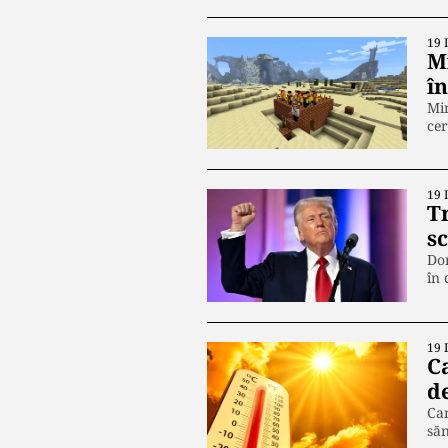
19 
Mi
î
Min
cer
19 
T
s
Don
în 
19 
C
d
Can
săn