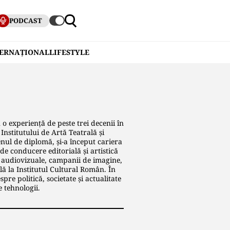
PODCAST
TERNAȚIONAL
LIFESTYLE
 o experiență de peste trei decenii în
Institutului de Artă Teatrală și
enul de diplomă, și-a început cariera
de conducere editorială și artistică
ii audiovizuale, campanii de imagine,
lă la Institutul Cultural Român. În
pre politică, societate și actualitate
e tehnologii.