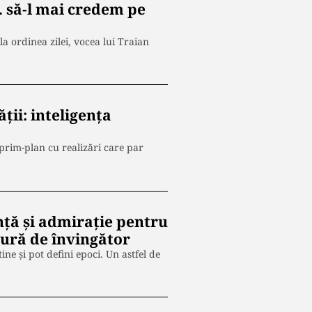
… să-l mai credem pe
la ordinea zilei, vocea lui Traian
ții: inteligența
 prim-plan cu realizări care par
nță și admirație pentru
tură de învingător
e și pot defini epoci. Un astfel de