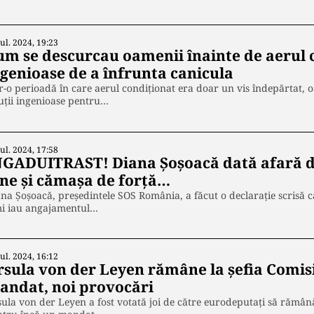
Iul. 2024, 19:23
um se descurcau oamenii înainte de aerul 
ngenioase de a înfrunta canicula
r-o perioadă în care aerul condiționat era doar un vis îndepărtat, 
uții ingenioase pentru…
Iul. 2024, 17:58
NGADUITRAST! Diana Șoșoacă dată afară di
ine și cămașa de forță…
na Șoșoacă, președintele SOS România, a făcut o declarație scrisă c
mi iau angajamentul…
Iul. 2024, 16:12
rsula von der Leyen rămâne la șefia Comis
andat, noi provocări
ula von der Leyen a fost votată joi de către eurodeputați să rămâ