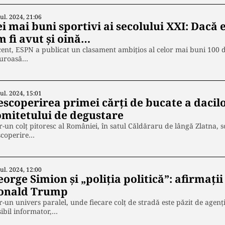
Iul. 2024, 21:06
ei mai buni sportivi ai secolului XXI: Dacă
m fi avut și oină…
ent, ESPN a publicat un clasament ambițios al celor mai buni 100 de 
guroasă…
Iul. 2024, 15:01
escoperirea primei cărți de bucate a dacilo
omitetului de degustare
r-un colț pitoresc al României, în satul Căldăraru de lângă Zlatna, s
scoperire…
Iul. 2024, 12:00
orge Simion și „poliția politică”: afirmaț
onald Trump
r-un univers paralel, unde fiecare colț de stradă este păzit de agenți
ibil informator,…