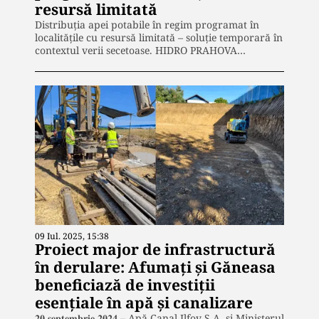
resursă limitată
Distribuția apei potabile în regim programat în
localitățile cu resursă limitată – soluție temporară în
contextul verii secetoase. HIDRO PRAHOVA…
09 Iul. 2025, 15:38
Proiect major de infrastructură
în derulare: Afumați și Găneasa
beneficiază de investiții
esențiale în apă și canalizare
𝟐𝟎 𝐬𝐞𝐩𝐭𝐞𝐦𝐛𝐫𝐢𝐞 𝟐𝟎𝟐𝟒 – Apă Canal Ilfov S.A. și Ministerul