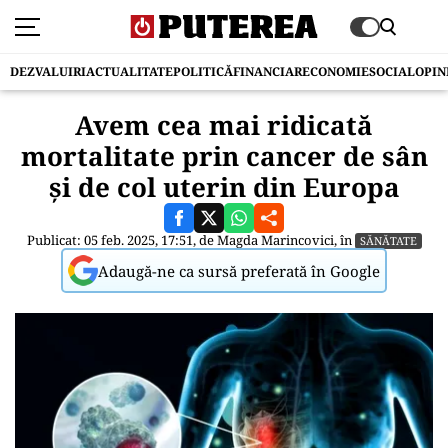
DEZVALUIRI
ACTUALITATE
POLITICĂ
FINANCIAR
ECONOMIE
SOCIAL
OPIN
Avem cea mai ridicată
mortalitate prin cancer de sân
și de col uterin din Europa
Publicat: 05 feb. 2025, 17:51, de
Magda Marincovici
, în
SĂNĂTATE
Adaugă-ne ca sursă preferată în Google