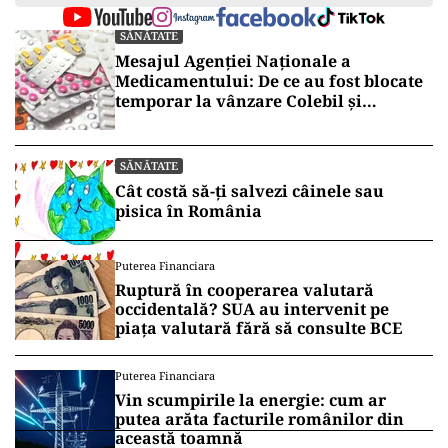
România trebuie să crească accesul la prevenție,
screening, diagnosticare și tratamente adecvate
pentru cancer. Prin implementarea de măsuri
consistente, ar putea fi prevenite unul din trei
decese premature prin cancer, iar speranța de
viață a populației ar crește cu opt luni.
Vrei să fii mereu la curent cu toate știrile? Urmărește
Puterea.ro și pe canalul de WhatsApp
SĂNĂTATE
Mesajul Agenției Naționale a
Medicamentului: De ce au fost blocate
temporar la vânzare Colebil și
Panzcebil