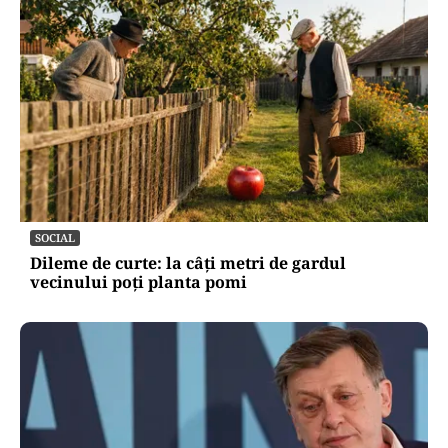
POLITICĂ
Băsescu îi taxează pe Bolojan și Nicușor Dan:
„A avut grijă să se vadă că a luat o carte de la
anticariat”