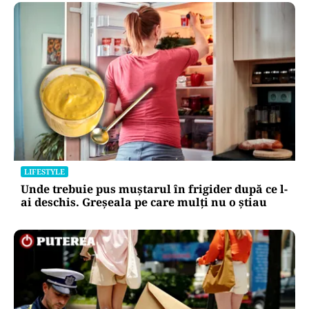
HOROSCOP
Horoscop 9 august 2026. Capricornii primesc o
veste neașteptată, Scorpionii deschid un capitol
sentimental