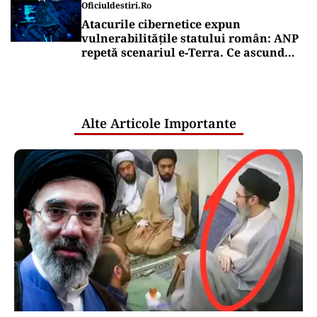
SĂNĂTATE
Cât costă să-ți salvezi câinele sau
pisica în România
Puterea Financiara
Ruptură în cooperarea valutară
occidentală? SUA au intervenit pe
piața valutară fără să consulte BCE
Puterea Financiara
Vin scumpirile la energie: cum ar
putea arăta facturile românilor din
această toamnă
Oficiuldestiri.ro
Atacurile cibernetice expun
vulnerabilitățile statului român: ANP
repetă scenariul e‑Terra. Ce ascund
comunicările oficiale și cine răspunde
pentru mentenanța IT a instituțiilor
publice