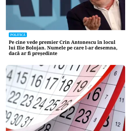
SOCIAL
Dileme de curte: la câți metri de gardul
vecinului poți planta pomi
POLITICĂ
Pe cine vede premier Crin Antonescu în locul