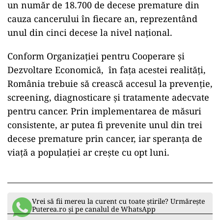
comunicat al
FABC
.
În 2023, din cauza cancerului s-au înregistrat
56.216 decese, această boală fiind principala
cauză de mortalitate în țara noastră. De
asemenea, în țara noastră se înregistrează cea
mai ridicată mortalitate prin cancer de sân și de
col uterin din Europa.
Pentru țara noastră, Organizația pentru
Cooperare și Dezvoltare Economică estimează
un număr de 18.700 de decese premature din
cauza cancerului în fiecare an, reprezentând
unul din cinci decese la nivel național.
Conform Organizației pentru Cooperare și
Dezvoltare Economică, în fața acestei realități,