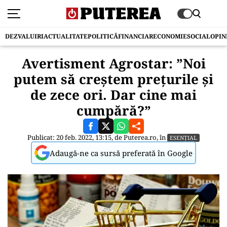
DEZVALUIRI
ACTUALITATE
POLITICĂ
FINANCIAR
ECONOMIE
SOCIAL
OPIN
Avertisment Agrostar: ”Noi
putem să creștem prețurile și
de zece ori. Dar cine mai
cumpără?”
Publicat: 20 feb. 2022, 13:15, de
Puterea.ro
, în
ESENȚIAL
Adaugă-ne ca sursă preferată în Google