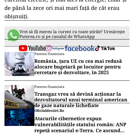
de până la zece ori mai mari față de cât erau
obișnuiți.
Vrei să fii mereu la curent cu toate știrile? Urmărește
Puterea.ro și pe canalul de WhatsApp
Puterea Financiara
România, țara UE cu cea mai redusă
alocare bugetară pe locuitor pentru
cercetare și dezvoltare, în 2025
Puterea Financiara
Transgaz vrea să devină acționar la
dezvoltatorul unui terminal american
de gaze naturale lichefiate
Oficiuldestiri.ro
Atacurile cibernetice expun
vulnerabilitățile statului român: ANP
repetă scenariul e‑Terra. Ce ascund