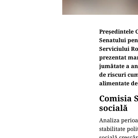
Preşedintele 
Senatului pen
Serviciului R
prezentat mar
jumătate a an
de riscuri cum
alimentate de 
Comisia S
socială
Analiza perioa
stabilitate pol
socială crescâ