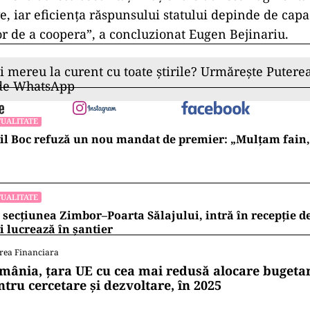
, iar eficienţa răspunsului statului depinde de capa
lor de a coopera”, a concluzionat Eugen Bejinariu.
ii mereu la curent cu toate știrile? Urmărește Puterea
 de WhatsApp
UALITATE
l Boc refuză un nou mandat de premier: „Mulțam fain, a
UALITATE
 secțiunea Zimbor–Poarta Sălajului, intră în recepție de
 lucrează în șantier
rea Financiara
mânia, țara UE cu cea mai redusă alocare bugetar
ntru cercetare și dezvoltare, în 2025