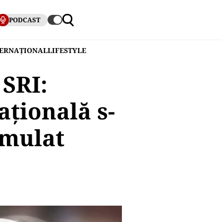
PODCAST
TERNAȚIONAL
LIFESTYLE
 SRI:
ațională s-
umulat