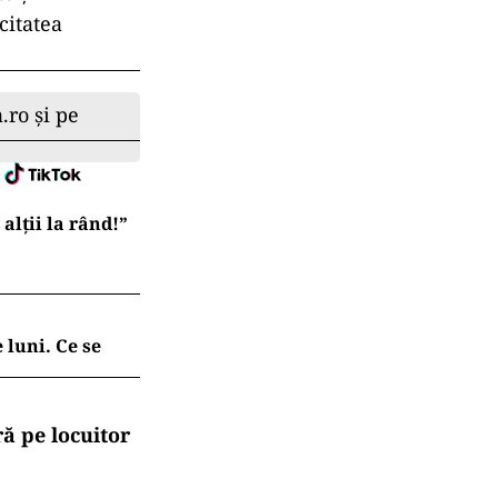
citatea
.ro și pe
lții la rând!”
 luni. Ce se
ă pe locuitor