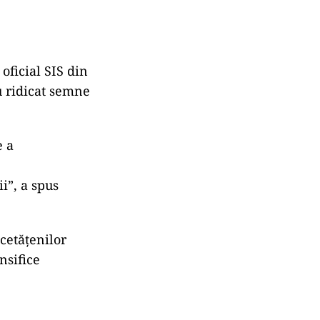
oficial SIS din
u ridicat semne
e a
i”, a spus
 cetățenilor
nsifice