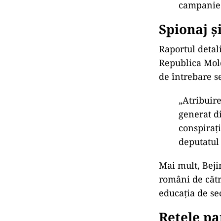
campanie 
Spionaj ș
Raportul detali
Republica Mold
de întrebare s
„Atribuire
generat d
conspiraţi
deputatul
Mai mult, Bejin
români de cătr
educația de sec
Rețele par