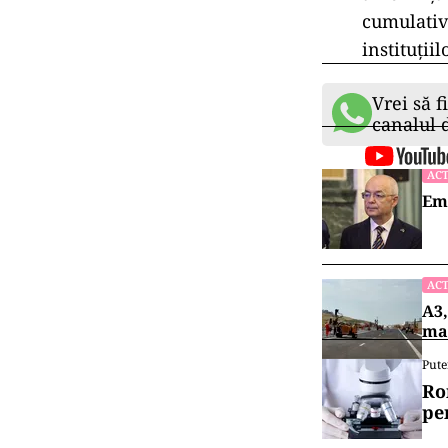
cumulative
instituţii
Vrei să f
canalul
ACT
Emi
ACT
A3,
mai
Pute
Ro
pe