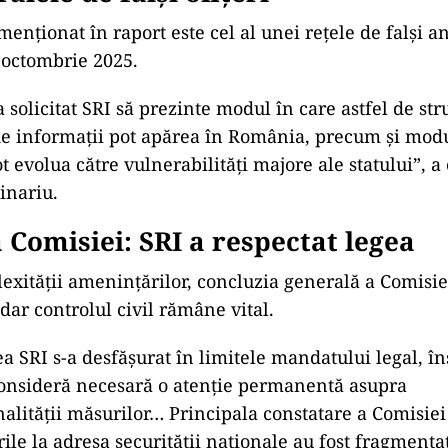
menționat în raport este cel al unei rețele de falși an
 octombrie 2025.
 solicitat SRI să prezinte modul în care astfel de str
de informaţii pot apărea în România, precum şi modu
t evolua către vulnerabilităţi majore ale statului”, a
inariu.
 Comisiei: SRI a respectat legea
exității amenințărilor, concluzia generală a Comisiei
 dar controlul civil rămâne vital.
ea SRI s-a desfăşurat în limitele mandatului legal, în
onsideră necesară o atenţie permanentă asupra
alităţii măsurilor… Principala constatare a Comisiei
le la adresa securităţii naţionale au fost fragmentat