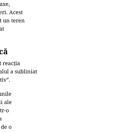
axe,
eri. Acest
t un teren
at
ică
 reacția
alul a subliniat
tiv”.
unile
ii ale
tr-o
a
 de o