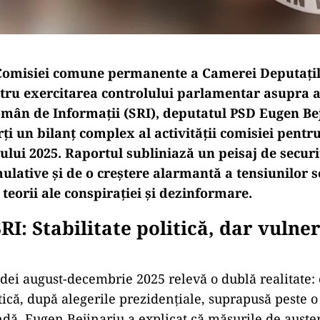
Comisiei comune permanente a Camerei Deputaţil
tru exercitarea controlului parlamentar asupra ac
omân de Informaţii (SRI), deputatul PSD Eugen Bej
ți un bilanț complex al activității comisiei pentr
ului 2025. Raportul subliniază un peisaj de secur
ulative și de o creștere alarmantă a tensiunilor s
teorii ale conspirației și dezinformare.
RI: Stabilitate politică, dar vulner
dei august-decembrie 2025 relevă o dublă realitate:
itică, după alegerile prezidențiale, suprapusă peste o 
ndă. Eugen Bejinariu a explicat că măsurile de austeri