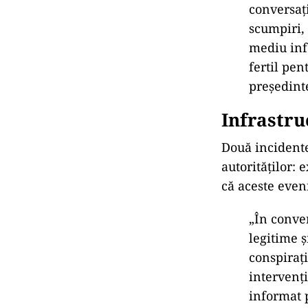
conversaţ
scumpiri, 
mediu inf
fertil pen
președint
Infrastru
Două incidente
autorităților: 
că aceste even
„În conver
legitime ş
conspiraţi
intervenţi
informat 