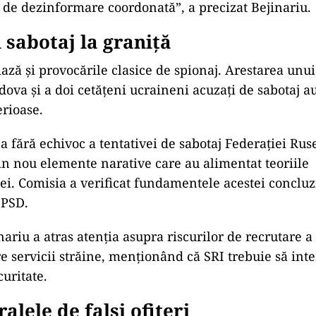
de dezinformare coordonată”, a precizat Bejinariu.
i sabotaj la graniță
ază și provocările clasice de spionaj. Arestarea unui 
ova și a doi cetățeni ucraineni acuzați de sabotaj a
erioase.
a fără echivoc a tentativei de sabotaj Federaţiei Rus
in nou elemente narative care au alimentat teoriile
ei. Comisia a verificat fundamentele acestei concluzi
 PSD.
ariu a atras atenția asupra riscurilor de recrutare a
e servicii străine, menționând că SRI trebuie să inte
uritate.
alele de falși ofițeri