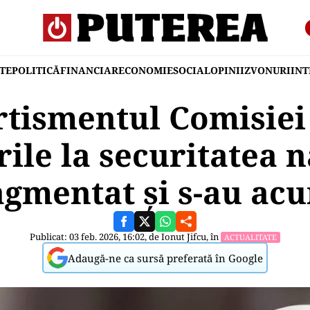
TE
POLITICĂ
FINANCIAR
ECONOMIE
SOCIAL
OPINII
ZVONURI
IN
tismentul Comisiei
le la securitatea n
agmentat și s-au ac
Publicat: 03 feb. 2026, 16:02, de
Ionut Jifcu
, în
ACTUALITATE
Adaugă-ne ca sursă preferată în Google