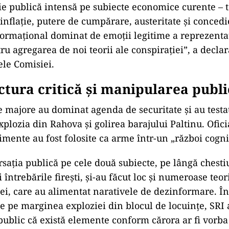
ie publică intensă pe subiecte economice curente – t
inflaţie, putere de cumpărare, austeritate şi concedi
ormaţional dominat de emoţii legitime a reprezenta
tru agregarea de noi teorii ale conspiraţiei”, a declar
ele Comisiei.
ctura critică și manipularea publ
 majore au dominat agenda de securitate și au testat
explozia din Rahova și golirea barajului Paltinu. Ofici
imente au fost folosite ca arme într-un „război cogni
saţia publică pe cele două subiecte, pe lângă chesti
i întrebările fireşti, şi-au făcut loc şi numeroase teor
ei, care au alimentat narativele de dezinformare. În
e pe marginea exploziei din blocul de locuinţe, SRI 
public că există elemente conform cărora ar fi vorba