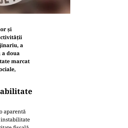
or şi
tivităţii
inariu, a
u a doua
itate marcat
ociale,
abilitate
 o aparentă
instabilitate
tate fiscală