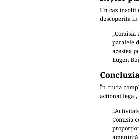
Un caz insolit 
descoperită în
„Comisia a
paralele 
acestea po
Eugen Bej
Concluzia
În ciuda compl
acționat legal,
„Activitat
Comisia c
proporţion
ameninţări