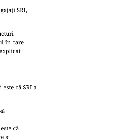
gajați SRI,
ucturi
l în care
 explicat
 este că SRI a
să
 este că
e şi