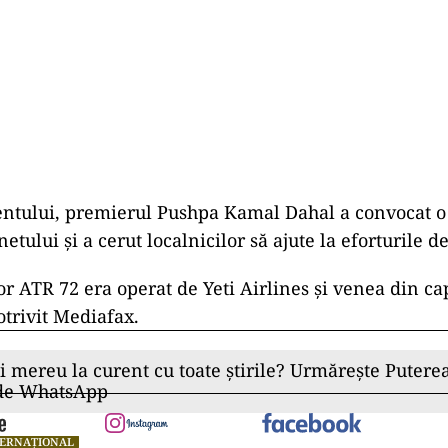
entului, premierul Pushpa Kamal Dahal a convocat o
etului și a cerut localnicilor să ajute la eforturile d
r ATR 72 era operat de Yeti Airlines şi venea din ca
trivit Mediafax.
ii mereu la curent cu toate știrile? Urmărește Puterea
 de WhatsApp
TERNAȚIONAL