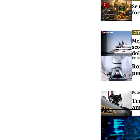
Se 
for
IN
Meg
sco
dol
Pute
Ro
pe
Pute
Tr
am