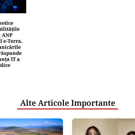
netice
litățile
: ANP
l e‑Terra.
nicările
e răspunde
nța IT a
blice
Alte Articole Importante