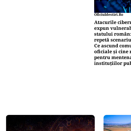
Oficiuldestiri.ro
Atacurile ciber
expun vulnerabi
statului român
repetă scenariu
Ce ascund comu
oficiale și cin
pentru mentena
instituțiilor pu