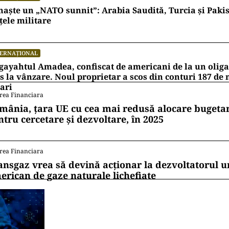
naște un „NATO sunnit”: Arabia Saudită, Turcia și Pakis
țele militare
TERNAȚIONAL
ayahtul Amadea, confiscat de americani de la un oligar
s la vânzare. Noul proprietar a scos din conturi 187 de
ari
rea Financiara
mânia, țara UE cu cea mai redusă alocare bugetar
ntru cercetare și dezvoltare, în 2025
rea Financiara
ansgaz vrea să devină acționar la dezvoltatorul u
erican de gaze naturale lichefiate