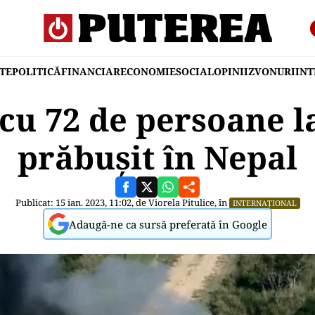
TE
POLITICĂ
FINANCIAR
ECONOMIE
SOCIAL
OPINII
ZVONURI
IN
cu 72 de persoane l
prăbuşit în Nepal
Publicat: 15 ian. 2023, 11:02, de
Viorela Pitulice
, în
INTERNAȚIONAL
Adaugă-ne ca sursă preferată în Google