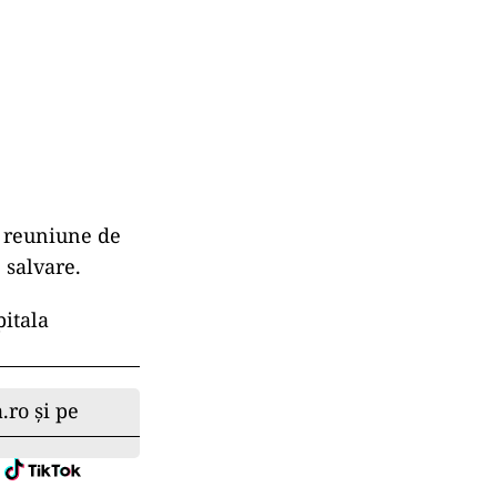
 reuniune de
e salvare.
pitala
.ro și pe