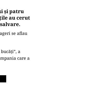
i şi patru
ţile au cerut
 salvare.
ageri se aflau
bucăți”, a
compania care a