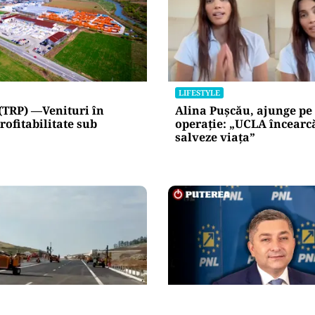
LIFESTYLE
(TRP) —Venituri în
Alina Pușcău, ajunge pe
rofitabilitate sub
operație: „UCLA încearc
salveze viața”