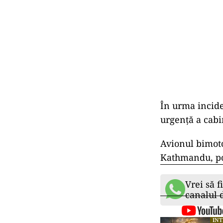
În urma incid
urgență a cabin
Avionul bimoto
Kathmandu, po
Vrei să f
canalul
IN