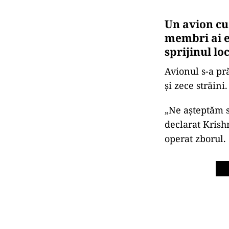
Un avion cu 
membri ai ec
sprijinul lo
Avionul s-a pr
şi zece străini.
„Ne așteptăm s
declarat Krish
operat zborul.