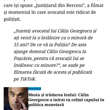
care își spune „Justițiarul din Berceni”, a filmat
și momentul în care avocatul este ridicat de
polițiști.
„Sunteți avocatul lui Călin Georgescu și
ați venit la o întâlnire cu o minoră de
15 ani? De ce vă ia Poliția? De asta
ajunge domnul Călin Georgescu la
Pușcărie, pentru că avocații lui se
întâlnesc cu minore?”, se aude pe
filmarea făcută de acesta și publicată
pe TikToK.
POLITICĂ
Mesia și trădarea leului: Călin
Georgescu a intrat cu colțul capului în
politica monetară