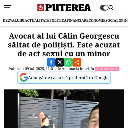
DEZVALUIRI
ACTUALITATE
POLITICĂ
FINANCIAR
ECONOMIE
SOCIAL
OPIN
Avocat al lui Călin Georgescu
săltat de poliţişti. Este acuzat
de act sexul cu un minor
Publicat: 09 iul. 2025, 11:01, de
Anamaria Ionel
, în
ACTUALITATE
Adaugă-ne ca sursă preferată în Google