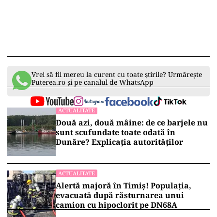
Vrei să fii mereu la curent cu toate știrile? Urmărește
Puterea.ro și pe canalul de WhatsApp
ACTUALITATE
Două azi, două mâine: de ce barjele nu
sunt scufundate toate odată în
Dunăre? Explicația autorităților
ACTUALITATE
Alertă majoră în Timiș! Populația,
evacuată după răsturnarea unui
camion cu hipoclorit pe DN68A