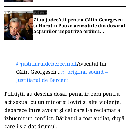
JUSTITIE
Ziua judecății pentru Călin Georgescu
și Horațiu Potra: acuzațiile din dosarul
acțiunilor împotriva ordinii
constituționale, pe masa judecătorilor
de la Înalta Curte
@justitiaruldebercenioff
Avocatul lui
Călin Georgesch…
♬ original sound –
Justitiarul de Berceni
Polițiștii au deschis dosar penal in rem pentru
act sexual cu un minor și loviri și alte violențe,
deoarece între avocat și cel care l-a reclamat a
izbucnit un conflict. Bărbatul a fost audiat, după
care i s-a dat drumul.