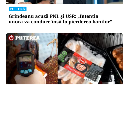
POLITICĂ
Grindeanu acuză PNL și USR: „Intenția
unora va conduce însă la pierderea banilor”
ACTUALITATE
Amenzi ANPC de peste 300.000 de lei la Bâlea
Lac: produse expirate, frigidere ruginite și
produse din carne și lapte, lăsate la soare