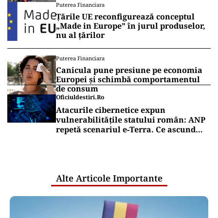
Puterea Financiara
Țările UE reconfigurează conceptul
„Made in Europe” în jurul produselor,
nu al țărilor
Puterea Financiara
Canicula pune presiune pe economia
Europei și schimbă comportamentul
de consum
Oficiuldestiri.ro
Atacurile cibernetice expun
vulnerabilitățile statului român: ANP
repetă scenariul e‑Terra. Ce ascund
comunicările oficiale și cine răspunde
pentru mentenanța IT a instituțiilor
publice
Alte Articole Importante