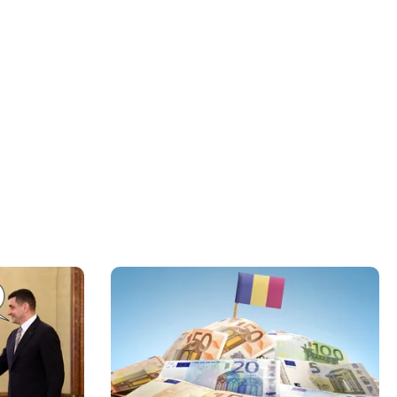
” în jurul
himbă