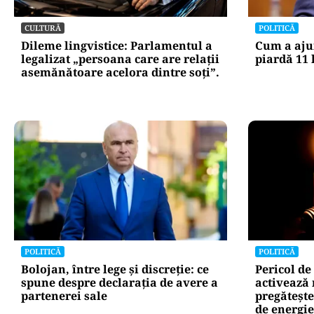
instituțiilor pu
CULTURĂ
POLITICĂ
Dileme lingvistice: Parlamentul a
Cum a aju
legalizat „persoana care are relații
piardă 11 
asemănătoare acelora dintre soți”.