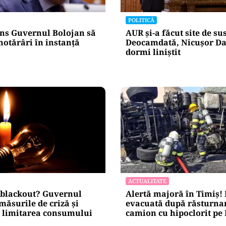
blice
Alte Articole Importante
POLITICĂ
ns Guvernul Bolojan să
AUR și-a făcut site de s
hotărâri în instanță
Deocamdată, Nicușor Da
dormi liniștit