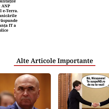
rile UE reconfigurează conceptul „Made in Europe
oduselor, nu al țărilor
rea Financiara
nicula pune presiune pe economia Europei și sc
mportamentul de consum
netice
litățile
: ANP
l e‑Terra.
nicările
e răspunde
nța IT a