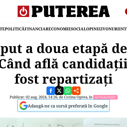
TE
POLITICĂ
FINANCIAR
ECONOMIE
SOCIAL
OPINII
ZVONURI
IN
eput a doua etapă de
. Când află candidați
fost repartizați
Publicat: 02 aug. 2024, 14:26, de
Corina Oprea
, în
ACTUALITATE
Adaugă-ne ca sursă preferată în Google