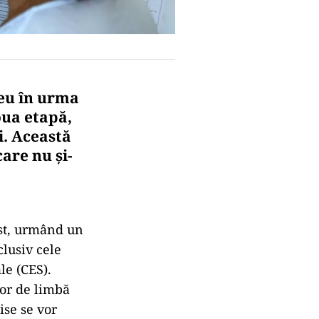
ceu în urma
oua etapă,
i. Această
are nu și-
ust, urmând un
clusiv cele
le (CES).
lor de limbă
ise se vor