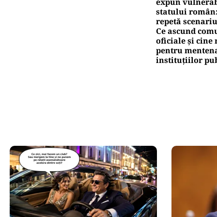
Ță
pr
Pute
Ca
co
Oficiuldestiri.ro
Atacurile ciber
expun vulnerabi
statului român
repetă scenariu
Ce ascund comu
oficiale și cin
pentru mentena