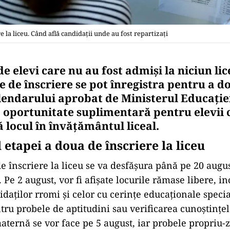
e la liceu. Când află candidații unde au fost repartizați
de elevi care nu au fost admiși la niciun li
e de înscriere se pot înregistra pentru a d
endarului aprobat de Ministerul Educație
o oportunitate suplimentară pentru elevii c
ă locul în învățământul liceal.
etapei a doua de înscriere la liceu
e înscriere la liceu se va desfășura până pe 20 aug
. Pe 2 august, vor fi afișate locurile rămase libere, in
daților rromi și celor cu cerințe educaționale specia
ntru probele de aptitudini sau verificarea cunoștințe
ternă se vor face pe 5 august, iar probele propriu-z