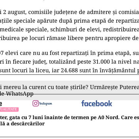
cației a publicat rezultatele primei etape de admiter
 de elevi care au completat opțiuni, 111.960 au fost 
reprezentând 98,58% dintre candidați. Acest procent
ativ cu anii anteriori: 111.128 de elevi în 2023, 110
. Peste 50% dintre candidați (57.081 elevi) au fost a
ce reprezintă o creștere de 3% față de anul trecut.
ost completate 2.526.517 opțiuni, rezultând o medie de
idații admiși au trebuit să-și depună dosarele de însc
iceelor între 25 și 30 iulie.
 și 2 august, comisiile județene de admitere și comis
uațiile speciale apărute după prima etapă de repartiz
 medicale speciale, schimburi de elevi, redistribuire