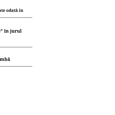
 domiciliu.
unt disponibile
ațional. Dintre
profesional.
.ro și pe
te situația
ate odată în