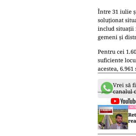
Ministerul Edu
Din cei 113.567
computerizat, 
creștere compar
89.983 în 2021
opțiune, ceea 
În total, au f
per elev. Cand
secretariatele l
Între 31 iulie
soluționat sit
includ situații