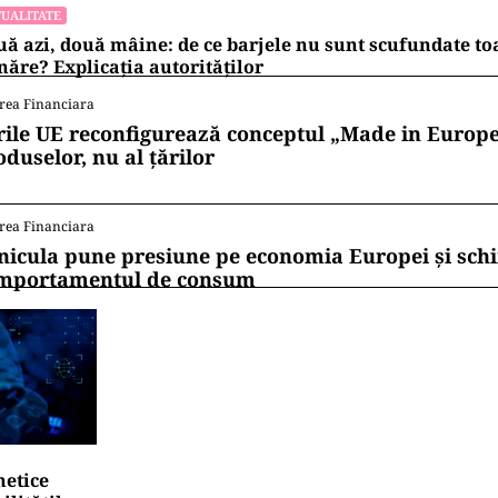
ribuirea pe locuri rămase libere pentru apropiere de
7 elevi care nu au fost repartizați în prima etapă, s
ri în fiecare județ, totalizând peste 31.000 la nivel n
sunt locuri la liceu, iar 24.688 sunt în învățământul 
ii mereu la curent cu toate știrile? Urmărește Puterea
 de WhatsApp
UALITATE
ter, gata cu 7 luni înainte de termen pe A0 Nord. Care es
lă a descărcărilor
UALITATE
ă azi, două mâine: de ce barjele nu sunt scufundate to
ăre? Explicația autorităților
rea Financiara