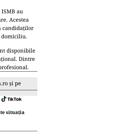
e pe 24 iulie.
repartizați
 reflectă o
.035 în 2022 și
dmiși la prima
 22,25 opțiuni
riere la
ia ISMB au
are. Acestea
a candidaților