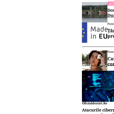
gemeni și dist
Pentru cei 1.60
suficiente locu
acestea, 6.961 
Vrei să f
canalul
ACT
Ret
rea
ACT
Dou
Dun
Pute