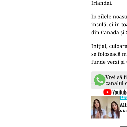
Irlandei.
În zilele noas
insulă, ci în t
din Canada şi 
Iniţial, culoar
se foloseacă m
funde verzi şi 
Vrei să f
canalul
LIF
Ali
via