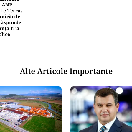
: ANP
l e‑Terra.
nicările
e răspunde
nța IT a
blice
Alte Articole Importante