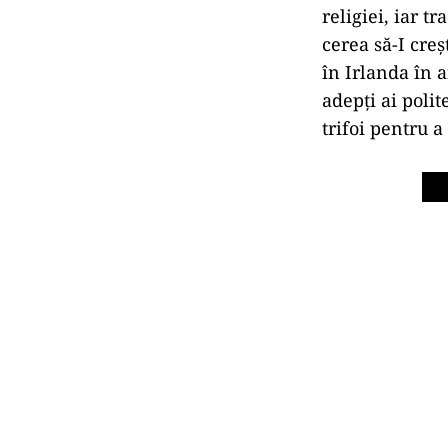
religiei, iar t
cerea să-I cre
în Irlanda în 
adepţi ai polit
trifoi pentru a