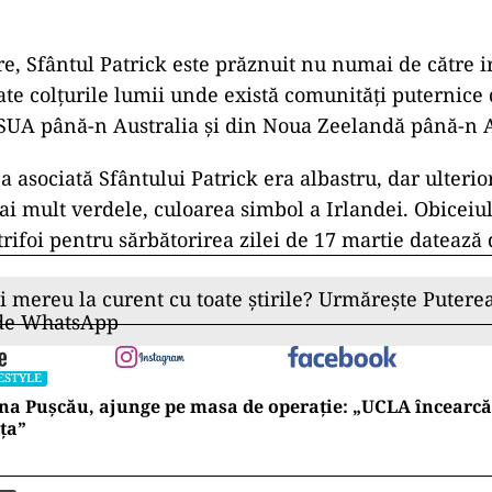
tre, Sfântul Patrick este prăznuit nu numai de către i
oate colţurile lumii unde există comunităţi puternice 
SUA până-n Australia şi din Noua Zeelandă până-n A
ea asociată Sfântului Patrick era albastru, dar ulterio
ai mult verdele, culoarea simbol a Irlandei. Obiceiul
trifoi pentru sărbătorirea zilei de 17 martie datează 
ii mereu la curent cu toate știrile? Urmărește Puterea
 de WhatsApp
ESTYLE
na Pușcău, ajunge pe masa de operație: „UCLA încearcă
ța”