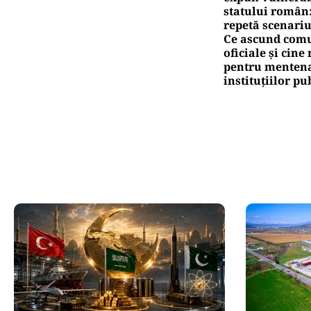
statului român
repetă scenariu
Ce ascund comu
oficiale și cin
pentru mentena
instituțiilor pu