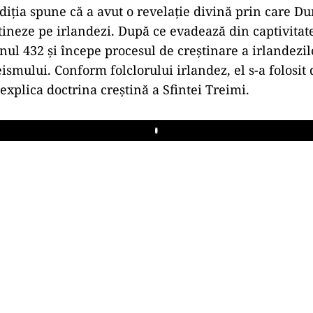
radiţia spune că a avut o revelaţie divină prin care D
ştineze pe irlandezi. După ce evadează din captivitate
anul 432 şi începe procesul de creştinare a irlandezil
eismului. Conform folclorului irlandez, el s-a folosit
 explica doctrina creştină a Sfintei Treimi.
Play