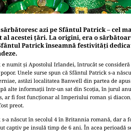
l sărbătoresc azi pe Sfântul Patrick – cel m
nt al acestei țări. La origini, era o sărbătoar
Sfântul Patrick înseamnă festivităţi dedica
ndeze.
 e numit şi Apostolul Irlandei, întrucât se consideră 
 popor. Unele surse spun că Sfântul Patrick s-a născu
niae, astăzi localitatea Banwell din partea de apus
upă alte informaţii într-un sat din Scoţia, în jurul anu
, ar fi fost funcţionar al Imperiului roman şi diacon
fost preot.
 s-a născut în secolul 4 în Britannia romană, dar a f
nut captiv pe insulă timp de 6 ani. În acea perioadă 