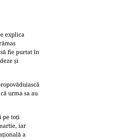
le explica
 rămas
să fie purtat în
ndeze şi
 propovăduiască
e că urma sa au
 pe toţi
martie, iar
aţională a