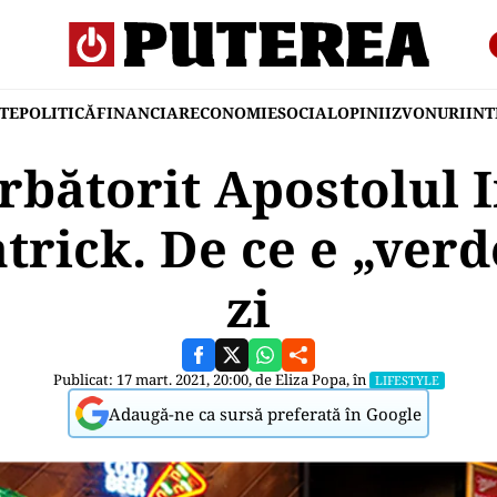
TE
POLITICĂ
FINANCIAR
ECONOMIE
SOCIAL
OPINII
ZVONURI
IN
ărbătorit Apostolul I
trick. De ce e „ver
zi
Publicat: 17 mart. 2021, 20:00, de
Eliza Popa
, în
LIFESTYLE
Adaugă-ne ca sursă preferată în Google