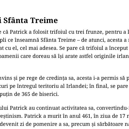
și Sfânta Treime
ă Patrick a folosit trifoiul cu trei frunze, pentru a 
li ce înseamnă Sfânta Treime – de atunci, acesta a
t cu el, cel mai adesea. Se pare că trifoiul a început 
oamenii care doreau să îşi arate astfel originile irla
nvins şi pe rege de credinţa sa, acesta i-a permis să
zuri pe întregul teritoriu al Irlandei; în final, se par
uţin de 365 de biserici.
lui Patrick au continuat activitatea sa, convertindu-i
reştinism. Patrick a murit în anul 461, în ziua de 17 
 devenit zi de pomenire a sa, precum şi sărbătoare n