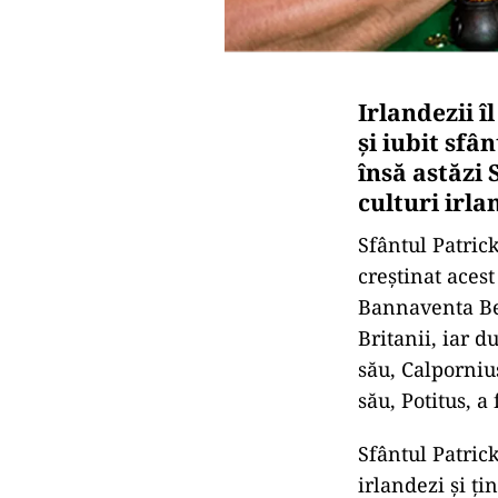
Irlandezii î
şi iubit sfâ
însă astăzi 
culturi irla
Sfântul Patrick
creştinat acest
Bannaventa Ber
Britanii, iar d
său, Calpornius
său, Potitus, a 
Sfântul Patrick
irlandezi şi ţi