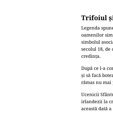
Trifoiul 
Legenda spune c
oamenilor simp
simbolul asocia
secolul 18, de 
credinţa.
După ce l-a co
şi să facă bote
rămas nu mai p
Ucenicii Sfântu
irlandezii la c
această dată a