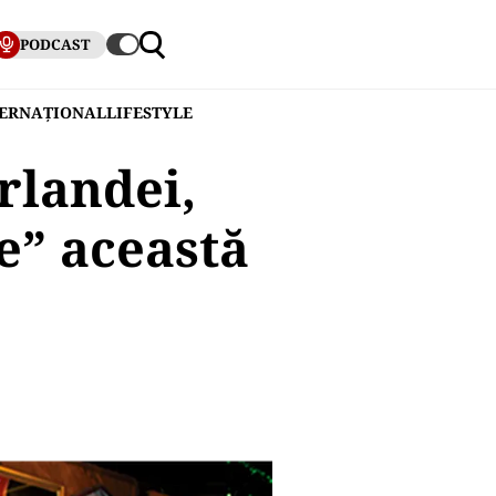
PODCAST
TERNAȚIONAL
LIFESTYLE
rlandei,
de” această