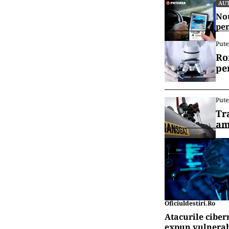
AU
Nou
pen
Pute
Ro
pe
Pute
Tr
am
Oficiuldestiri.ro
Atacurile ciber
expun vulnerabi