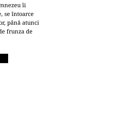
umnezeu îi
, se întoarce
or, până atunci
 de frunza de