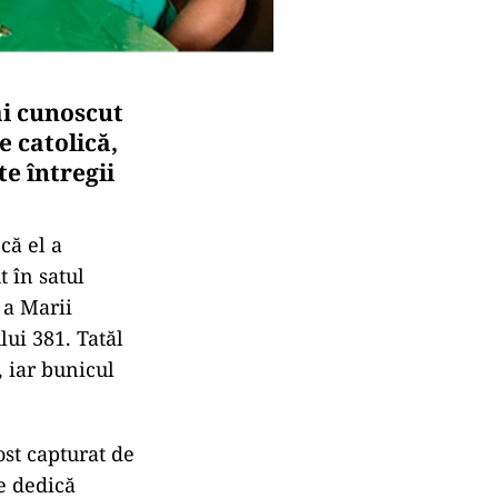
ai cunoscut
e catolică,
te întregii
că el a
t în satul
 a Marii
lui 381. Tatăl
, iar bunicul
ost capturat de
se dedică