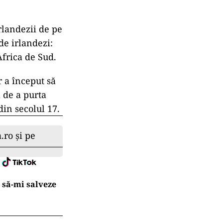
rlandezii de pe
de irlandezi:
frica de Sud.
r a început să
 de a purta
din secolul 17.
.ro și pe
 să-mi salveze