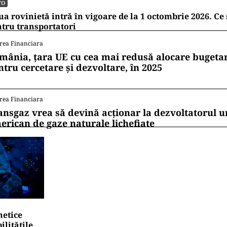
TO
a rovinietă intră în vigoare de la 1 octombrie 2026. Ce
tru transportatori
rea Financiara
mânia, țara UE cu cea mai redusă alocare bugetar
ntru cercetare și dezvoltare, în 2025
rea Financiara
ansgaz vrea să devină acționar la dezvoltatorul u
erican de gaze naturale lichefiate
netice
litățile