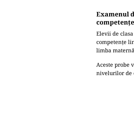
Examenul de
competențe 
Elevii de clas
competențe li
limba maternă,
Aceste probe v
nivelurilor de