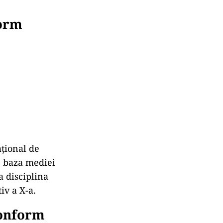
form
țional de
e baza mediei
a disciplina
iv a X-a.
conform