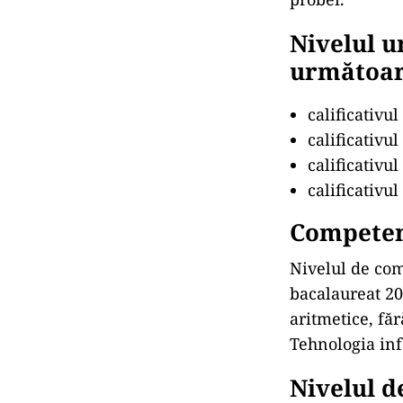
Nivelul 
următoare
calificativu
calificativu
calificativu
calificativu
Competenț
Nivelul de com
bacalaureat 20
aritmetice, făr
Tehnologia info
Nivelul d