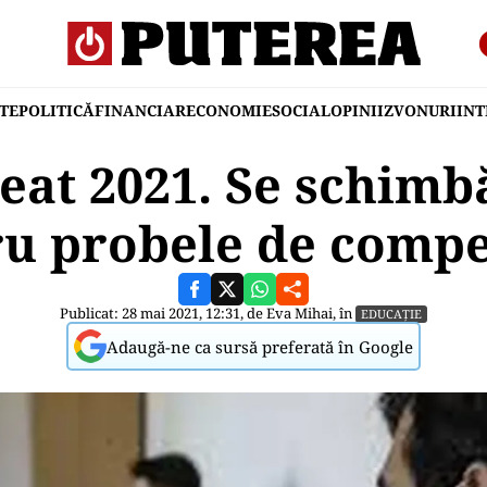
TE
POLITICĂ
FINANCIAR
ECONOMIE
SOCIAL
OPINII
ZVONURI
IN
eat 2021. Se schimbă
ru probele de compe
Publicat: 28 mai 2021, 12:31, de
Eva Mihai
, în
EDUCAȚIE
Adaugă-ne ca sursă preferată în Google