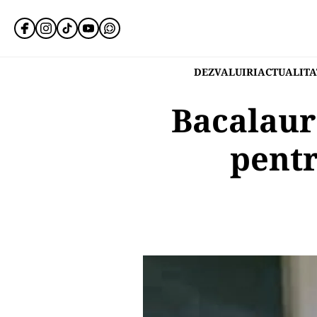
DEZVALUIRI
ACTUALITA
Bacalaur
pent