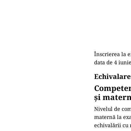
Înscrierea la 
data de 4 iuni
Echivalare
Competen
și mater
Nivelul de com
maternă la exa
echivalării cu