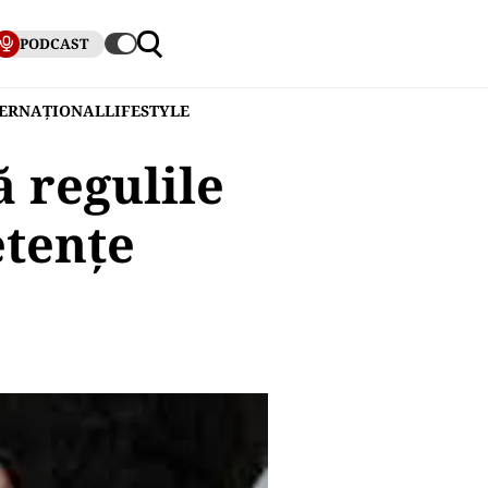
PODCAST
TERNAȚIONAL
LIFESTYLE
 regulile
tențe