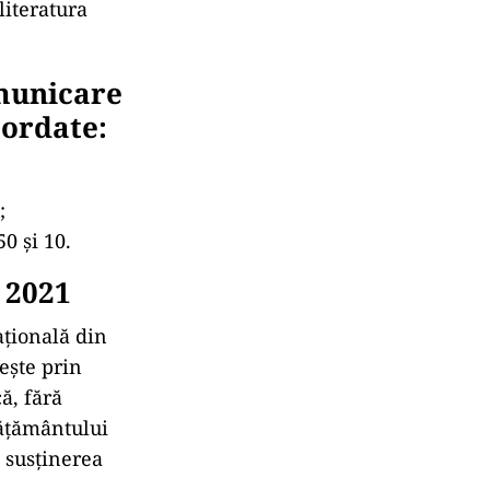
literatura
omunicare
ordate:
;
0 și 10.
 2021
ațională din
ește prin
ă, fără
vățământului
 susținerea