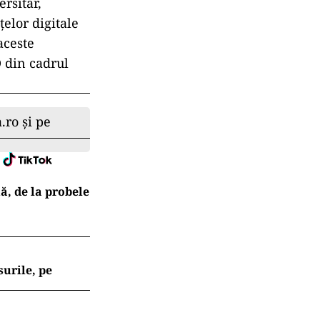
rsitar,
elor digitale
aceste
 din cadrul
.ro și pe
ă, de la probele
surile, pe