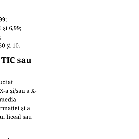
99;
 și 6,99;
;
0 și 10.
 TIC sau
udiat
X-a și/sau a X-
ă media
rmației și a
i liceal sau