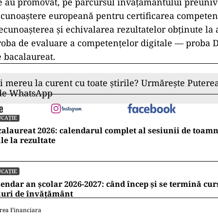
e au promovat, pe parcursul învățământului preunive
unoaștere europeană pentru certificarea competenț
recunoașterea și echivalarea rezultatelor obținute la 
oba de evaluare a competențelor digitale — proba D
 bacalaureat.
ii mereu la curent cu toate știrile? Urmărește Puterea
 de WhatsApp
CAȚIE
alaureat 2026: calendarul complet al sesiunii de toamn
le la rezultate
CAȚIE
endar an școlar 2026-2027: când încep și se termină cur
luri de învățământ
rea Financiara