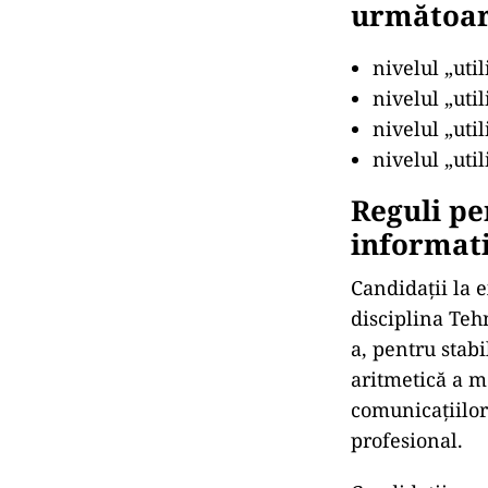
următoare
nivelul „uti
nivelul „uti
nivelul „uti
nivelul „uti
Reguli pe
informati
Candidații la 
disciplina Tehn
a, pentru stab
aritmetică a m
comunicațiilor
profesional.