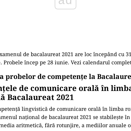
examenul de bacalaureat 2021 are loc începând cu 3
e. Probele încep pe 28 iunie. Vezi calendarul complet
a probelor de competențe la Bacalaure
țele de comunicare orală în lim
nă Bacalaureat 2021
petență lingvistică de comunicare orală în limba r
menul național de bacalaureat 2021 se stabilește î
 media aritmetică, fără rotunjire, a mediilor anuale 