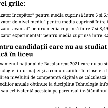
i grile:
lizator începător” pentru media cuprinsă între 5 și 5,
lizator de nivel mediu” pentru media cuprinsă între 6
lizator avansat” pentru media cuprinsă între 7 și 8,49
lizator experimentat” pentru media cuprinsă între 8,5
ntru candidații care nu au studiat
că în liceu
examenul național de Bacalaureat 2021 care nu au st
ologiei informației și a comunicațiilor în clasele a I
ilirea nivelului de competență digitală se calculeaz
ediilor anuale obținute la disciplina Tehnologia info
 sau echivalentă acesteia pe parcursul învățământulu