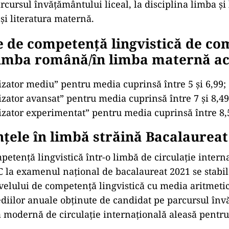
cursul învățământului liceal, la disciplina limba și 
i literatura maternă.
e de competență lingvistică de c
limba română/în limba maternă ac
lizator mediu” pentru media cuprinsă între 5 și 6,99;
lizator avansat” pentru media cuprinsă între 7 și 8,49
lizator experimentat” pentru media cuprinsă între 8,5
ele în limbă străină Bacalaureat
petență lingvistică într-o limbă de circulație intern
C la examenul național de bacalaureat 2021 se stabil
velului de competență lingvistică cu media aritmetic
ediilor anuale obținute de candidat pe parcursul în
ba modernă de circulație internațională aleasă pentru