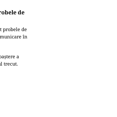
robele de
at probele de
omunicare în
oaștere a
l trecut.