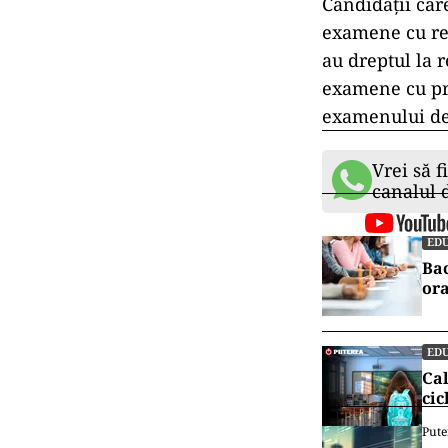
Candidații car
examene cu rec
au dreptul la 
examene cu pr
examenului de
Vrei să f
canalul
EDU
Bac
ora
EDU
Cal
cic
Pute