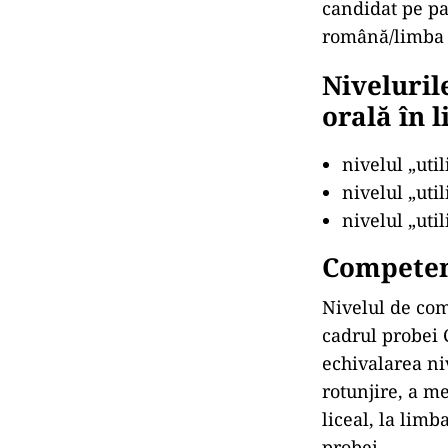
candidat pe par
română/limba ș
Niveluril
orală în 
nivelul „uti
nivelul „uti
nivelul „uti
Competenț
Nivelul de com
cadrul probei 
echivalarea ni
rotunjire, a m
liceal, la lim
probei.