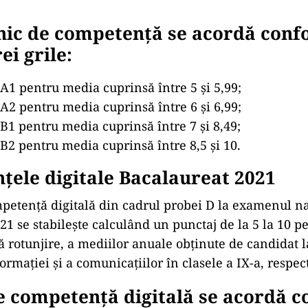
unic de competență se acordă con
i grile:
l A1 pentru media cuprinsă între 5 și 5,99;
l A2 pentru media cuprinsă între 6 și 6,99;
l B1 pentru media cuprinsă între 7 și 8,49;
l B2 pentru media cuprinsă între 8,5 și 10.
ele digitale Bacalaureat 2021
petență digitală din cadrul probei D la examenul na
21 se stabilește calculând un punctaj de la 5 la 10 p
ă rotunjire, a mediilor anuale obținute de candidat l
rmației și a comunicațiilor în clasele a IX-a, respect
e competență digitală se acordă 