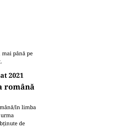
1 mai până pe
.
at 2021
ba română
omână/în limba
n urma
obținute de