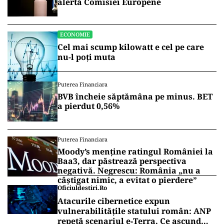
alertă Comisiei Europene
ECONOMIE
Cel mai scump kilowatt e cel pe care
nu-l poți muta
Puterea Financiara
BVB încheie săptămâna pe minus. BET
a pierdut 0,56%
Puterea Financiara
Moody’s menține ratingul României la
Baa3, dar păstrează perspectiva
negativă. Negrescu: România „nu a
câștigat nimic, a evitat o pierdere”
Oficiuldestiri.ro
Atacurile cibernetice expun
vulnerabilitățile statului român: ANP
repetă scenariul e‑Terra. Ce ascund