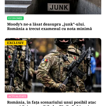
ECONOMIE
Moody’s ne-a lăsat deasupra „junk”-ului.
România a trecut examenul cu nota minimă
EXCLUSIV
EXCLUSIV
ACTUALITATE
România, în fața scenariului unui posibil atac