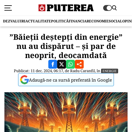
DEZVALUIRI
ACTUALITATE
POLITICĂ
FINANCIAR
ECONOMIE
SOCIAL
OPIN
”Băieții deștepți din energie”
nu au dispărut – și par de
neoprit, deocamdată
Publicat: 11 dec. 2024, 06:17, de
Radu Caranfil
, în
ENERGIE
Adaugă-ne ca sursă preferată în Google