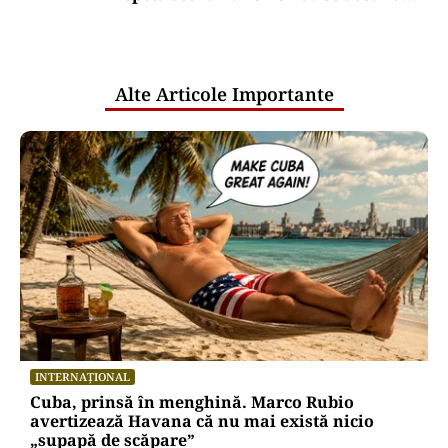
comunicările oficiale și cine răspunde
pentru mentenanța IT a instituțiilor
publice
Alte Articole Importante
INTERNAȚIONAL
Cuba, prinsă în menghină. Marco Rubio
avertizează Havana că nu mai există nicio
„supapă de scăpare”