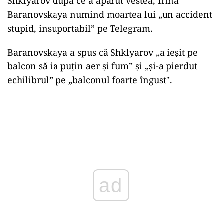
Shklyarov după ce a apărut vestea, Irina
Baranovskaya numind moartea lui „un accident
stupid, insuportabil” pe Telegram.
Baranovskaya a spus că Shklyarov „a ieșit pe
balcon să ia puțin aer și fum” și „și-a pierdut
echilibrul” pe „balconul foarte îngust”.
ad