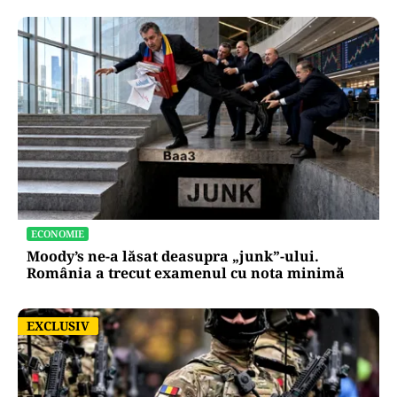
ECONOMIE
Moody’s ne-a lăsat deasupra „junk”-ului.
România a trecut examenul cu nota minimă
EXCLUSIV
EXCLUSIV