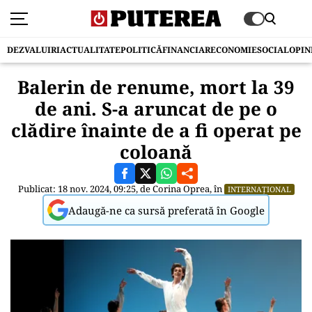
DEZVALUIRI
ACTUALITATE
POLITICĂ
FINANCIAR
ECONOMIE
SOCIAL
OPIN
Balerin de renume, mort la 39
de ani. S-a aruncat de pe o
clădire înainte de a fi operat pe
coloană
Publicat: 18 nov. 2024, 09:25, de
Corina Oprea
, în
INTERNAȚIONAL
Adaugă-ne ca sursă preferată în Google