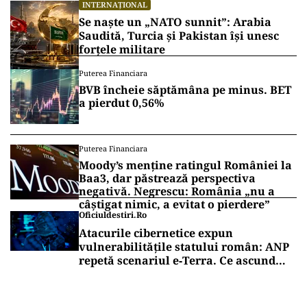
INTERNAȚIONAL
Se naște un „NATO sunnit”: Arabia
Saudită, Turcia și Pakistan își unesc
forțele militare
Puterea Financiara
BVB încheie săptămâna pe minus. BET
a pierdut 0,56%
Puterea Financiara
Moody’s menține ratingul României la
Baa3, dar păstrează perspectiva
negativă. Negrescu: România „nu a
câștigat nimic, a evitat o pierdere”
Oficiuldestiri.ro
Atacurile cibernetice expun
vulnerabilitățile statului român: ANP
repetă scenariul e‑Terra. Ce ascund
comunicările oficiale și cine răspunde
pentru mentenanța IT a instituțiilor
publice