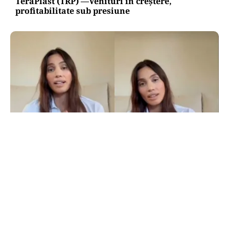
TeraPlast (TRP) —Venituri în creștere,
profitabilitate sub presiune
LIFESTYLE
Alina Pușcău, ajunge pe masa de operație:
„UCLA încearcă să-mi salveze viața”
TOS
Politica Cookies
Protecția Datelor Personale
Despre Noi
Publicitate
Echipa