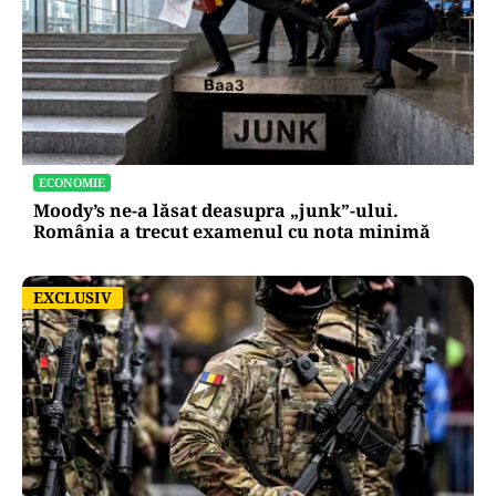
ECONOMIE
Moody’s ne-a lăsat deasupra „junk”-ului.
România a trecut examenul cu nota minimă
EXCLUSIV
EXCLUSIV