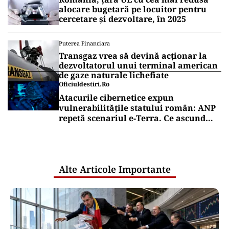
alocare bugetară pe locuitor pentru
cercetare și dezvoltare, în 2025
Puterea Financiara
Transgaz vrea să devină acționar la
dezvoltatorul unui terminal american
de gaze naturale lichefiate
Oficiuldestiri.ro
Atacurile cibernetice expun
vulnerabilitățile statului român: ANP
repetă scenariul e‑Terra. Ce ascund
comunicările oficiale și cine răspunde
pentru mentenanța IT a instituțiilor
publice
Alte Articole Importante