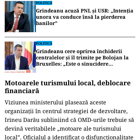
POLITICĂ
Grindeanu acuză PNL și USR: „Intenția
unora va conduce însă la pierderea
banilor”
POLITICĂ
Grindeanu cere oprirea închiderii
centralelor și îl trimite pe Bolojan la
Bruxelles: „Este o sinucidere
economică”
Motoarele turismului local, deblocare
financiară
Viziunea ministerului plasează aceste
organizații în centrul strategiei de dezvoltare,
Irineu Darău subliniind că OMD-urile trebuie să
devină veritabilele „motoare ale turismului
local”. Oficialul a identificat o disfuncționalitate