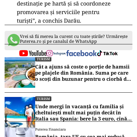
destinație pe hartă și să coordoneze
promovarea și serviciile pentru
turiști”, a conchis Darău.
Vrei să fii mereu la curent cu toate știrile? Urmărește
Puterea.ro și pe canalul de WhatsApp
TURISM
Cât a ajuns să coste o porție de hamsii
pe plajele din România. Suma pe care
o scoți din buzunar pentru o ciorbă de
pește sau saramură de crap la Eforie
Nord
TURISM
Unde mergi în vacanță cu familia și
cheltuiești mult mai puțin decât în
Italia sau Spania: bere la 3 euro, cină
completă sub 100 de euro
Puterea Financiara
România, țara UE cu cea mai redusă