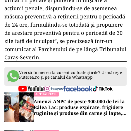
urmăririi penale şi punerea în mişcare a
acţiunii penale, dispunându-se de asemenea
măsura preventivă a reţinerii pentru o perioadă
de 24 ore, formulându-se totodată şi propunere
de arestare preventivă pentru o perioadă de 30
zile faţă de inculpat”, se precizează într-un
comunicat al Parchetului de pe lângă Tribunalul
Caraş-Severin.
Vrei să fii mereu la curent cu toate știrile? Urmărește
Puterea.ro și pe canalul de WhatsApp
ACTUALITATE
Amenzi ANPC de peste 300.000 de lei la
Bâlea Lac: produse expirate, frigidere
ruginite și produse din carne și lapte,
lăsate la soare