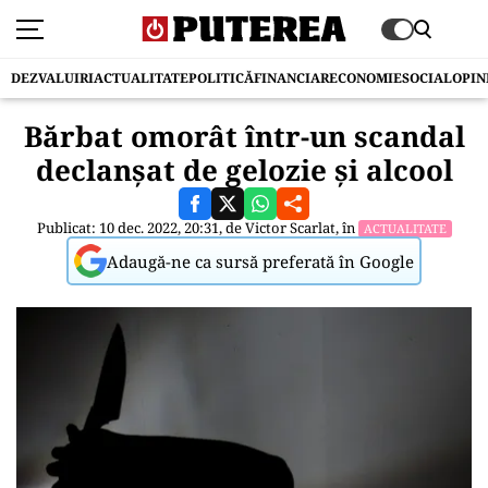
DEZVALUIRI
ACTUALITATE
POLITICĂ
FINANCIAR
ECONOMIE
SOCIAL
OPIN
Bărbat omorât într-un scandal
declanşat de gelozie şi alcool
Publicat: 10 dec. 2022, 20:31, de
Victor Scarlat
, în
ACTUALITATE
Adaugă-ne ca sursă preferată în Google