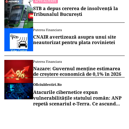
ACTUALITATE
STB a depus cererea de insolvență la
Tribunalul București
Puterea Financiara
CNAIR avertizează asupra unui site
neautorizat pentru plata rovinietei
Puterea Financiara
Nazare: Guvernul menține estimarea
de creștere economică de 0,1% în 2026
Oficiuldestiri.ro
Atacurile cibernetice expun
vulnerabilitățile statului român: ANP
repetă scenariul e‑Terra. Ce ascund
comunicările oficiale și cine răspunde
pentru mentenanța IT a instituțiilor
publice