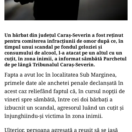
Un bărbat din judeţul Caraş-Severin a fost reţinut
pentru comiterea infracţiunii de omor după ce, în
timpul unui scandal pe fondul geloziei şi
consumului de alcool, l-a atacat pe un altul cu un
cuţit, în zona inimii, a informat sâmbătă Parchetul
de pe lângă Tribunalul Caraş-Severin.
Fapta a avut loc în localitatea Sub Marginea,
primele date ale anchetei penale declanşată în
acest caz reliefând faptul că, în cursul nopţii de
vineri spre sâmbătă, între cei doi bărbaţi a
izbucnit un scandal, agresorul luând un cuţit şi
înjunghiindu-şi victima în zona inimii.
Ulterior, persoana agresată a reuşit să se iasă