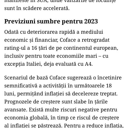
manifeste în SUA, unde vânzările de locuințe
sunt în scădere accelerată.
Previziuni sumbre pentru 2023
Odată cu deteriorarea rapidă a mediului
economic și financiar, Coface a retrogradat
rating-ul a 16 țări de pe continentul european,
inclusiv pentru toate economiile mari – cu
excepția Italiei, deja evaluată cu A4.
Scenariul de bază Coface sugerează o încetinire
semnificativă a activității în următoarele 18
luni, permițând inflației să decelereze treptat.
Prognozele de creștere sunt slabe în țările
avansate. Există multe riscuri negative pentru
economia globală, în timp ce riscul de creștere
al inflației se păstrează. Pentru a reduce inflația,