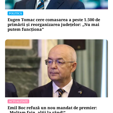
POLITICĂ
Eugen Tomac cere comasarea a peste 1.500 de
primării și reorganizarea județelor: „Nu mai
putem funcționa”
ACTUALITATE
Emil Boc refuză un nou mandat de premier:
„Mulțam fain, alții la rând!”