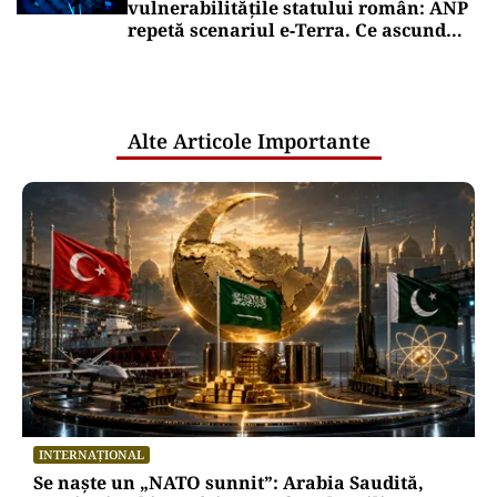
vulnerabilitățile statului român: ANP
repetă scenariul e‑Terra. Ce ascund
comunicările oficiale și cine răspunde
pentru mentenanța IT a instituțiilor
publice
Alte Articole Importante
INTERNAȚIONAL
Se naște un „NATO sunnit”: Arabia Saudită,