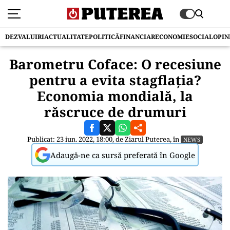
DEZVALUIRI
ACTUALITATE
POLITICĂ
FINANCIAR
ECONOMIE
SOCIAL
OPIN
Barometru Coface: O recesiune
pentru a evita stagflația?
Economia mondială, la
răscruce de drumuri
Publicat: 23 iun. 2022, 18:00, de
Ziarul Puterea
, în
NEWS
Adaugă-ne ca sursă preferată în Google