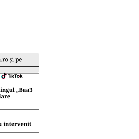
.ro și pe
tingul „Baa3
iare
 intervenit