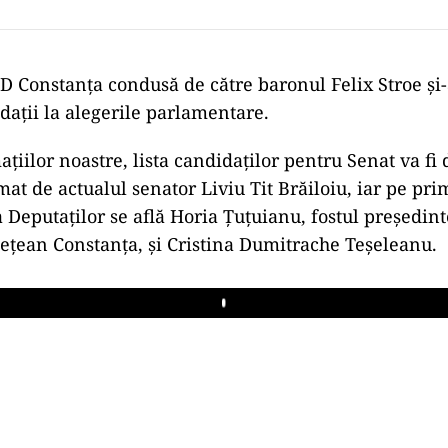
D Constanţa condusă de către baronul Felix Stroe şi-a
daţii la alegerile parlamentare.
ațiilor noastre, lista candidaților pentru Senat va fi
mat de actualul senator Liviu Tit Brăiloiu, iar pe pri
Deputaților se află Horia Țuțuianu, fostul președint
dețean Constanța, și Cristina Dumitrache Teșeleanu.
Play