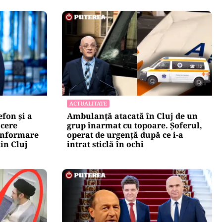
ACTUALITATE
efon și a
Ambulanță atacată în Cluj de un
 cere
grup înarmat cu topoare. Șoferul,
zinformare
operat de urgență după ce i-a
in Cluj
intrat sticlă în ochi