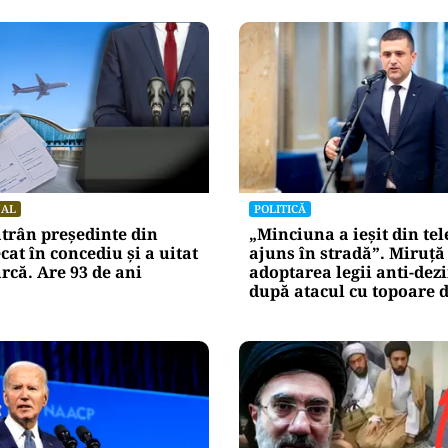
NAL
POLITICĂ
trân președinte din
„Minciuna a ieșit din tel
cat în concediu și a uitat
ajuns în stradă”. Miruță
arcă. Are 93 de ani
adoptarea legii anti-de
după atacul cu topoare d