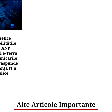
netice
litățile
: ANP
l e‑Terra.
nicările
e răspunde
nța IT a
blice
Alte Articole Importante