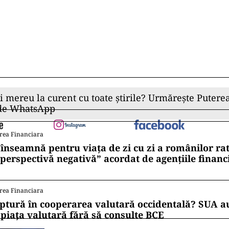
ii mereu la curent cu toate știrile? Urmărește Puterea
 de WhatsApp
rea Financiara
 înseamnă pentru viața de zi cu zi a românilor ra
 perspectivă negativă” acordat de agențiile financ
rea Financiara
ptură în cooperarea valutară occidentală? SUA au
 piața valutară fără să consulte BCE