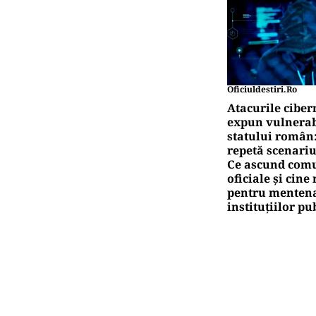
Oficiuldestiri.ro
Atacurile ciber
expun vulnerabi
statului român
repetă scenariu
Ce ascund comu
oficiale și cin
pentru mentena
instituțiilor pu