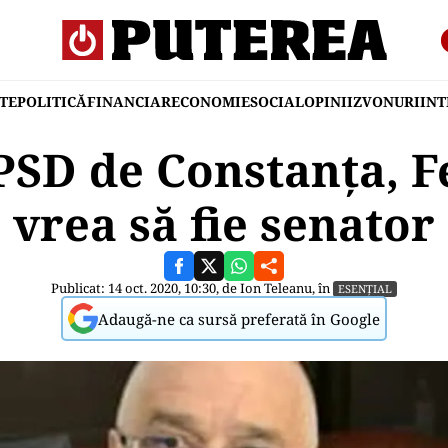
TE
POLITICĂ
FINANCIAR
ECONOMIE
SOCIAL
OPINII
ZVONURI
IN
PSD de Constanța, Fe
vrea să fie senator
Publicat: 14 oct. 2020, 10:30, de
Ion Teleanu
, în
ESENȚIAL
Adaugă-ne ca sursă preferată în Google