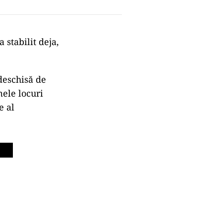
 stabilit deja,
 deschisă de
mele locuri
e al