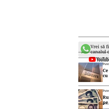
Vrei să f
canalul
Pute
Ce
cu
Pute
Ru
pe