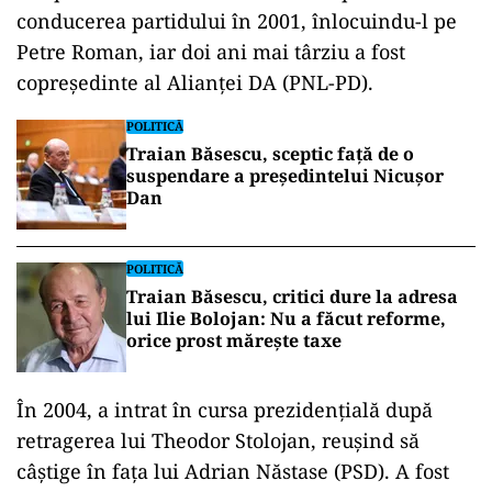
conducerea partidului în 2001, înlocuindu-l pe
Petre Roman, iar doi ani mai târziu a fost
copreședinte al Alianței DA (PNL-PD).
POLITICĂ
Traian Băsescu, sceptic față de o
suspendare a președintelui Nicușor
Dan
POLITICĂ
Traian Băsescu, critici dure la adresa
lui Ilie Bolojan: Nu a făcut reforme,
orice prost mărește taxe
În 2004, a intrat în cursa prezidențială după
retragerea lui Theodor Stolojan, reușind să
câștige în fața lui Adrian Năstase (PSD). A fost