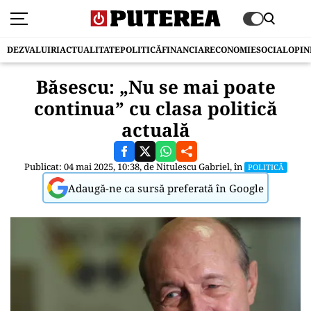
DEZVALUIRI
ACTUALITATE
POLITICĂ
FINANCIAR
ECONOMIE
SOCIAL
OPIN
Băsescu: „Nu se mai poate
continua” cu clasa politică
actuală
Publicat: 04 mai 2025, 10:38, de
Nitulescu Gabriel
, în
POLITICĂ
Adaugă-ne ca sursă preferată în Google