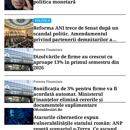
politica monetară
POLITICĂ
Reforma ANI trece de Senat după un
scandal politic. Amendamentul
privind partenerii demnitarilor a
inflamat dezbaterile
Puterea Financiara
Dizolvările de firme au crescut cu
aproape 13% în primul semestru din
2026
Puterea Financiara
Bonificația de 3% pentru firme va fi
acordată automat. Ministerul
Finanțelor elimină cererile și
documentele suplimentare
Oficiuldestiri.ro
Atacurile cibernetice expun
vulnerabilitățile statului român: ANP
repetă scenariul e‑Terra. Ce ascund