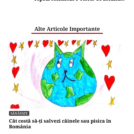
comunicările oficiale și cine răspunde
pentru mentenanța IT a instituțiilor
publice
Alte Articole Importante
SĂNĂTATE
Cât costă să-ți salvezi câinele sau pisica în
România