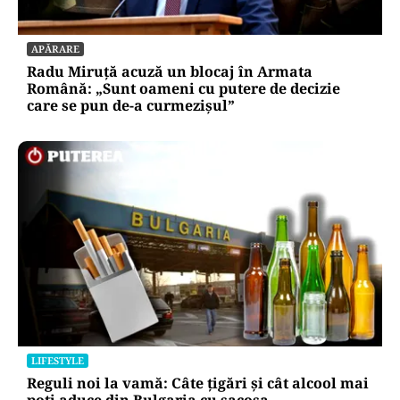
APĂRARE
Radu Miruță acuză un blocaj în Armata
Română: „Sunt oameni cu putere de decizie
care se pun de-a curmezișul”
LIFESTYLE
Reguli noi la vamă: Câte țigări și cât alcool mai
poți aduce din Bulgaria cu sacoșa