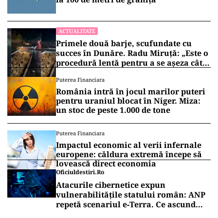
ACTUALITATE
Primele două barje, scufundate cu
succes în Dunăre. Radu Miruță: „Este o
procedură lentă pentru a se așeza cât
mai bine”
Puterea Financiara
România intră în jocul marilor puteri
pentru uraniul blocat în Niger. Miza:
un stoc de peste 1.000 de tone
Puterea Financiara
Impactul economic al verii infernale
europene: căldura extremă începe să
lovească direct economia
Oficiuldestiri.ro
Atacurile cibernetice expun
vulnerabilitățile statului român: ANP
repetă scenariul e‑Terra. Ce ascund
comunicările oficiale și cine răspunde