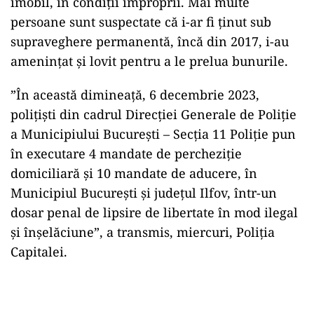
imobil, în condiţii improprii. Mai multe
persoane sunt suspectate că i-ar fi ţinut sub
supraveghere permanentă, încă din 2017, i-au
ameninţat şi lovit pentru a le prelua bunurile.
”În această dimineaţă, 6 decembrie 2023,
poliţişti din cadrul Direcţiei Generale de Poliţie
a Municipiului Bucureşti – Secţia 11 Poliţie pun
în executare 4 mandate de percheziţie
domiciliară şi 10 mandate de aducere, în
Municipiul Bucureşti şi judeţul Ilfov, într-un
dosar penal de lipsire de libertate în mod ilegal
şi înşelăciune”, a transmis, miercuri, Poliţia
Capitalei.