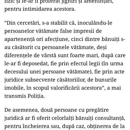
fizic şi le-ar fi proferat jigniri şi ameninţări,
pentru intimidarea acestora.
”Din cercetări, s-a stabilit că, inoculându-le
persoanelor vătămate false impresii de
apartenenţă ori afecţiune, cinci dintre bănuiţi s-
au căsătorit cu persoanele vătămate, deşi
diferenţele de vârstă sunt foarte mari, după care
le-ar fi deposedat, fie prin efectul legii (în urma
decesului unei persoane vătămate), fie prin acte
juridice subsecvente căsătoriilor, de bunurile
imobile, în scopul valorificării acestora”, a mai
transmis Poliţia.
De asemenea, două persoane cu pregătire
juridică ar fi oferit celorlalţi bănuiţi consultanţă,
pentru încheierea sau, după caz, obţinerea de la