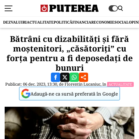
DEZVALUIRI
ACTUALITATE
POLITICĂ
FINANCIAR
ECONOMIE
SOCIAL
OPIN
Bătrâni cu dizabilități și fără
moștenitori, „căsătoriți” cu
forța pentru a fi deposedați de
bunuri
Publicat: 06 dec. 2023, 13:30, de
Florentin Lucaniuc
, în
ACTUALITATE
Adaugă-ne ca sursă preferată în Google