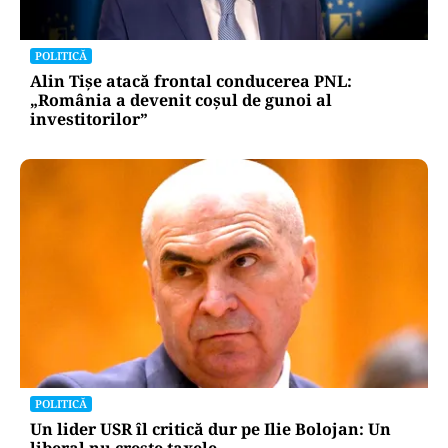
POLITICĂ
Alin Tișe atacă frontal conducerea PNL:
„România a devenit coșul de gunoi al
investitorilor”
POLITICĂ
Un lider USR îl critică dur pe Ilie Bolojan: Un
liberal nu crește taxele