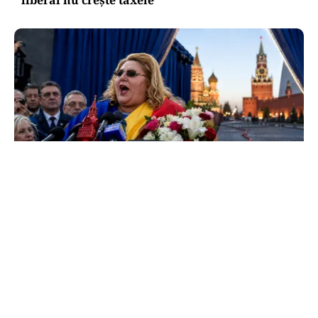
POLITICĂ
Tovarășa Șoșoacă: denunțată penal pentru
trădare și comunicarea de informații false
TOS
Politica Cookies
Protecția Datelor Personale
Despre Noi
Publicitate
Echipa