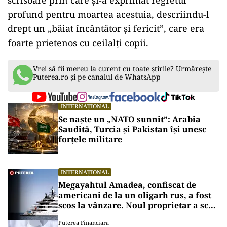
scrisoare prin care și-a exprimat regretul
profund pentru moartea acestuia, descriindu-l
drept un „băiat încântător și fericit”, care era
foarte prietenos cu ceilalți copii.
Vrei să fii mereu la curent cu toate știrile? Urmărește
Puterea.ro și pe canalul de WhatsApp
INTERNAȚIONAL
Se naște un „NATO sunnit”: Arabia
Saudită, Turcia și Pakistan își unesc
forțele militare
INTERNAȚIONAL
Megayahtul Amadea, confiscat de
americani de la un oligarh rus, a fost
scos la vânzare. Noul proprietar a scos
din conturi 187 de milioane de dolari
Puterea Financiara