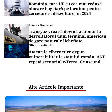
România, țara UE cu cea mai redusă
alocare bugetară pe locuitor pentru
cercetare și dezvoltare, în 2025
Puterea Financiara
Transgaz vrea să devină acționar la
dezvoltatorul unui terminal american
de gaze naturale lichefiate
Oficiuldestiri.ro
Atacurile cibernetice expun
vulnerabilitățile statului român: ANP
repetă scenariul e‑Terra. Ce ascund
comunicările oficiale și cine răspunde
pentru mentenanța IT a instituțiilor
publice
Alte Articole Importante