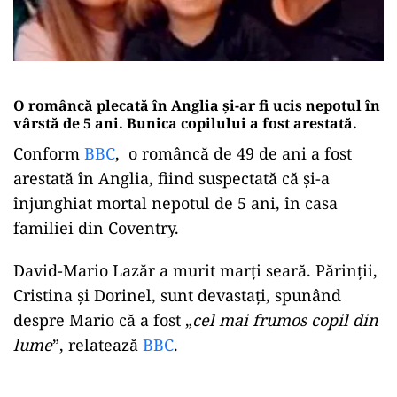
O româncă plecată în Anglia și-ar fi ucis nepotul în
vârstă de 5 ani. Bunica copilului a fost arestată.
Conform
BBC
, o româncă de 49 de ani a fost
arestată în Anglia, fiind suspectată că și-a
înjunghiat mortal nepotul de 5 ani, în casa
familiei din Coventry.
David-Mario Lazăr a murit marți seară. Părinții,
Cristina și Dorinel, sunt devastați, spunând
despre Mario că a fost „
cel mai frumos copil din
lume
”, relatează
BBC
.