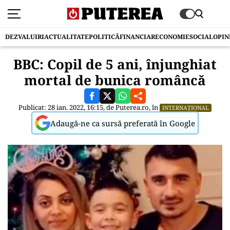
DEZVALUIRI
ACTUALITATE
POLITICĂ
FINANCIAR
ECONOMIE
SOCIAL
OPIN
BBC: Copil de 5 ani, înjunghiat
mortal de bunica româncă
Publicat: 28 ian. 2022, 16:15, de
Puterea.ro
, în
INTERNAȚIONAL
Adaugă-ne ca sursă preferată în Google