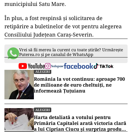
municipiului Satu Mare.
În plus, a fost respinsă și solicitarea de
retipărire a buletinelor de vot pentru alegerea
Consiliului Județean Caraș-Severin.
Vrei să fii mereu la curent cu toate știrile? Urmărește
Puterea.ro și pe canalul de WhatsApp
ALEGERI
România la vot continuu: aproape 700
de milioane de euro cheltuiți, ne
informează Țuțuianu
ALEGERI
Harta detaliată a votului pentru
Primăria Capitalei arată victoria clară
a lui Ciprian Ciucu și surpriza produsă