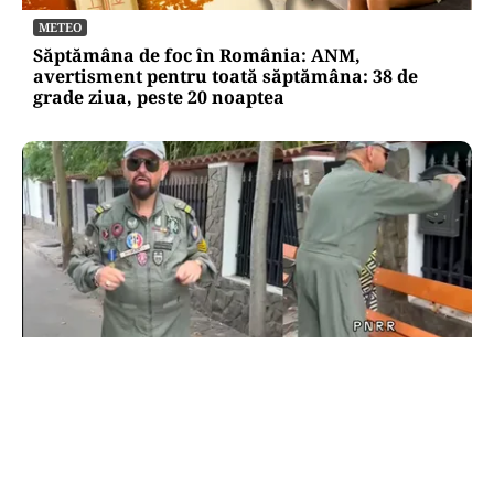
METEO
Săptămâna de foc în România: ANM,
avertisment pentru toată săptămâna: 38 de
grade ziua, peste 20 noaptea
POLITICĂ
Cristian Popescu Piedone, în uniformă militară
pe TikTok: „S-a întors boomerangul, gata de
luptă”