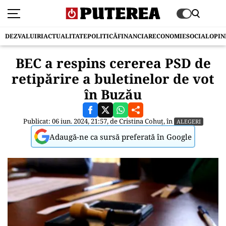
DEZVALUIRI
ACTUALITATE
POLITICĂ
FINANCIAR
ECONOMIE
SOCIAL
OPIN
BEC a respins cererea PSD de
retipărire a buletinelor de vot
în Buzău
Publicat: 06 iun. 2024, 21:57, de
Cristina Cohuț
, în
ALEGERI
Adaugă-ne ca sursă preferată în Google