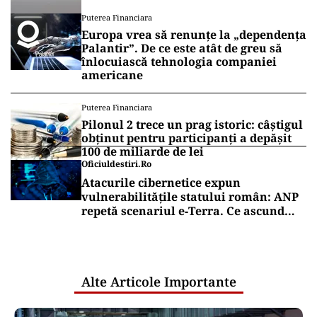
de Anca Alexandrescu
Puterea Financiara
Europa vrea să renunțe la „dependența
Palantir”. De ce este atât de greu să
înlocuiască tehnologia companiei
americane
Puterea Financiara
Pilonul 2 trece un prag istoric: câștigul
obținut pentru participanți a depășit
100 de miliarde de lei
Oficiuldestiri.ro
Atacurile cibernetice expun
vulnerabilitățile statului român: ANP
repetă scenariul e‑Terra. Ce ascund
comunicările oficiale și cine răspunde
pentru mentenanța IT a instituțiilor
publice
Alte Articole Importante