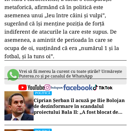
metaforică, afirmând că în politică este
asemenea unui „leu între câini și vulpi”,
sugerând că își menține poziția de forță
indiferent de atacurile la care este supus. De
asemenea, a amintit de perioada în care se
ocupa de oi, susținând că era „numărul 1 și la
fotbal, și la tuns oi”.
Vrei să fii mereu la curent cu toate știrile? Urmărește
Puterea.ro și pe canalul de WhatsApp
POLITICĂ
Ciprian Șerban îl acuză pe Ilie Bolojan
de dezinformare în scandalul
proiectului Bala II: „A fost blocat de
Comisia Europeană, nu abandonat”
POLITICĂ