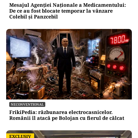
Mesajul Agenției Naționale a Medicamentului:
De ce au fost blocate temporar la vânzare
Colebil și Panzcebil
NECONVENTIONAL
FrikiPedia: răzbunarea electrocasnicelor.
Românii îl atacă pe Bolojan cu fierul de călcat
EXCLUSIV
EXCLUSIV