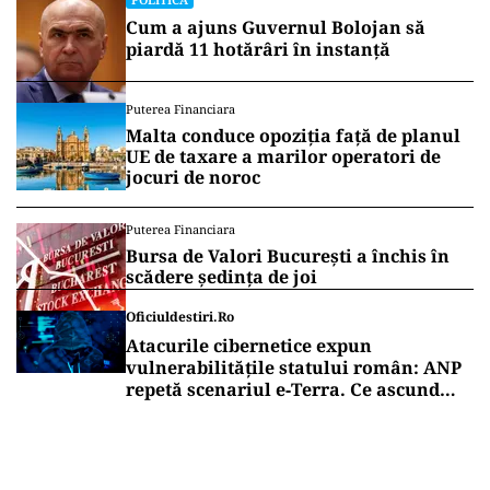
Cum a ajuns Guvernul Bolojan să
piardă 11 hotărâri în instanță
Puterea Financiara
Malta conduce opoziția față de planul
UE de taxare a marilor operatori de
jocuri de noroc
Puterea Financiara
Bursa de Valori București a închis în
scădere ședința de joi
Oficiuldestiri.ro
Atacurile cibernetice expun
vulnerabilitățile statului român: ANP
repetă scenariul e‑Terra. Ce ascund
comunicările oficiale și cine răspunde
pentru mentenanța IT a instituțiilor
publice