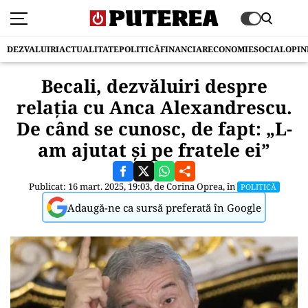
DEZVALUIRI
ACTUALITATE
POLITICĂ
FINANCIAR
ECONOMIE
SOCIAL
OPIN
Becali, dezvăluiri despre
relația cu Anca Alexandrescu.
De când se cunosc, de fapt: „L-
am ajutat și pe fratele ei”
Publicat: 16 mart. 2025, 19:03, de
Corina Oprea
, în
POLITICĂ
Adaugă-ne ca sursă preferată în Google