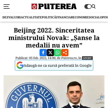
DEZVALUIRI
ACTUALITATE
POLITICĂ
FINANCIAR
ECONOMIE
SOCIAL
OPIN
Beijing 2022. Sinceritatea
ministrului Novak: „Șanse la
medalii nu avem”
Publicat: 05 feb. 2022, 14:00, de
Puterea.ro
, în
SPORT
Adaugă-ne ca sursă preferată în Google