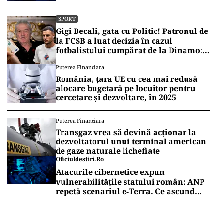
SPORT
Gigi Becali, gata cu Politic! Patronul de
la FCSB a luat decizia în cazul
fotbalistului cumpărat de la Dinamo:
„Fac curățenie! Nu e de echipa asta”
Puterea Financiara
România, țara UE cu cea mai redusă
alocare bugetară pe locuitor pentru
cercetare și dezvoltare, în 2025
Puterea Financiara
Transgaz vrea să devină acționar la
dezvoltatorul unui terminal american
de gaze naturale lichefiate
Oficiuldestiri.ro
Atacurile cibernetice expun
vulnerabilitățile statului român: ANP
repetă scenariul e‑Terra. Ce ascund
comunicările oficiale și cine răspunde
pentru mentenanța IT a instituțiilor