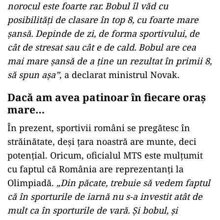
norocul este foarte rar.
Bobul îl văd cu
posibilități de clasare în top 8, cu foarte mare
șansă. Depinde de zi, de forma sportivului, de
cât de stresat sau cât e de cald. Bobul are cea
mai mare șansă de a ține un rezultat în primii 8,
să spun așa”
, a declarat ministrul Novak.
Dacă am avea patinoar în fiecare oraș
mare…
În prezent, sportivii români se pregătesc în
străinătate, deși țara noastră are munte, deci
potențial. Oricum, oficialul MTS este mulțumit
cu faptul că România are reprezentanți la
Olimpiadă.
„Din păcate, trebuie să vedem faptul
că în sporturile de iarnă nu s-a investit atât de
mult ca în sporturile de vară. Și bobul, și